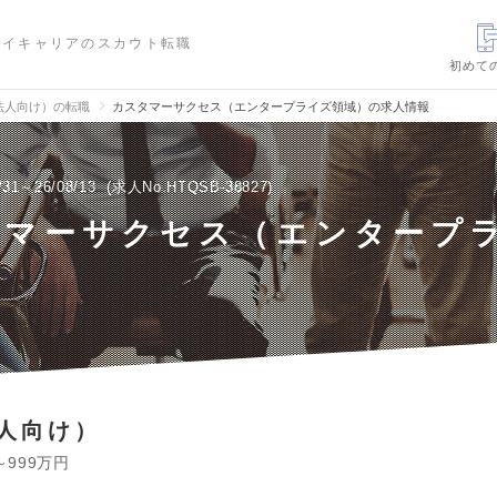
ハイキャリアのスカウト転職
初めて
法人向け）の転職
カスタマーサクセス（エンタープライズ領域）の求人情報
/31～26/08/13
求人No.HTQSB-38827
タマーサクセス（エンタープ
）
人向け）
～999万円