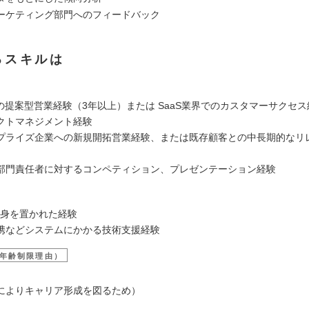
ーケティング部門へのフィードバック
るスキルは
での提案型営業経験（3年以上）または SaaS業界でのカスタマーサクセス
クトマネジメント経験
プライズ企業への新規開拓営業経験、または既存顧客との中長期的なリ
部門責任者に対するコンペティション、プレゼンテーション経験
に身を置かれた経験
携などシステムにかかる技術支援経験
年齢制限理由）
によりキャリア形成を図るため）