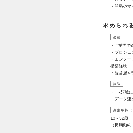
・開発やマ
求められ
必須
・IT業界
・プロジェ
・エンター
構築経験
・経営層や
歓迎
・HR領域
・データ連
募集年齢（
18～32歳
（長期勤続