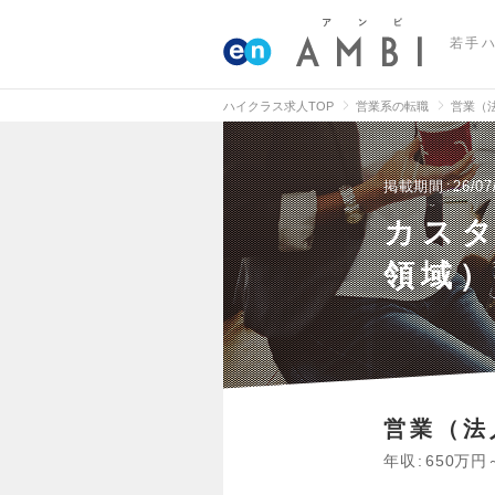
若手
ハイクラス求人TOP
営業系の転職
営業（
掲載期間
26/07
カス
領域
営業（法
年収
650万円