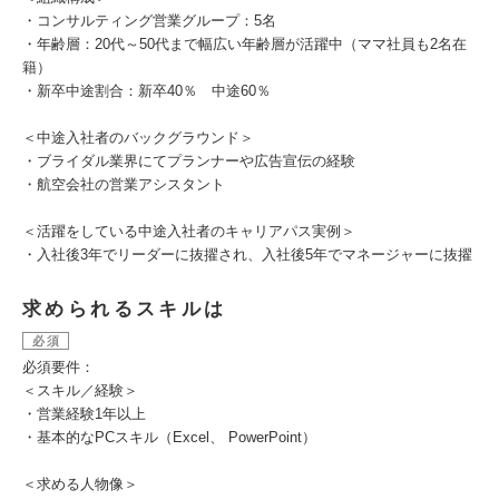
・コンサルティング営業グループ：5名
・年齢層：20代～50代まで幅広い年齢層が活躍中（ママ社員も2名在
籍）
・新卒中途割合：新卒40％ 中途60％
＜中途入社者のバックグラウンド＞
・ブライダル業界にてプランナーや広告宣伝の経験
・航空会社の営業アシスタント
＜活躍をしている中途入社者のキャリアパス実例＞
・入社後3年でリーダーに抜擢され、入社後5年でマネージャーに抜擢
求められるスキルは
必須
必須要件：
＜スキル／経験＞
・営業経験1年以上
・基本的なPCスキル（Excel、 PowerPoint）
＜求める人物像＞