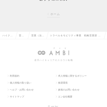
ホーム
ハイクラ
営業
営業（法人
トラベル＆モビリティ事業 戦略営業部 ：
ス求人T
系の
向け）の転
コンサルティング営業職（Mgrクラス）の求
OP
転職
職
人情報
若手ハイキャリアのスカウト転職
利用規約
求人情報に関するポリシー
個人情報の取り扱い
推奨環境
ヘルプ・お問い合わせ
参画のお問い合わせ
サイトマップ
エン会社概要
©
en Inc.