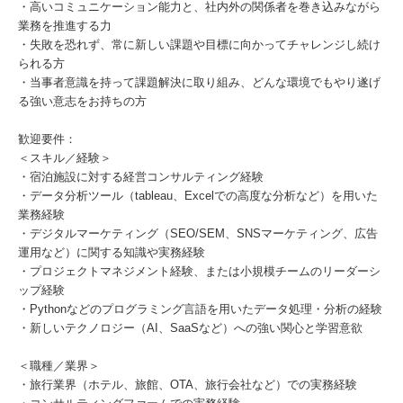
・高いコミュニケーション能力と、社内外の関係者を巻き込みながら
業務を推進する力
・失敗を恐れず、常に新しい課題や目標に向かってチャレンジし続け
られる方
・当事者意識を持って課題解決に取り組み、どんな環境でもやり遂げ
る強い意志をお持ちの方
歓迎要件：
＜スキル／経験＞
・宿泊施設に対する経営コンサルティング経験
・データ分析ツール（tableau、Excelでの高度な分析など）を用いた
業務経験
・デジタルマーケティング（SEO/SEM、SNSマーケティング、広告
運用など）に関する知識や実務経験
・プロジェクトマネジメント経験、または小規模チームのリーダーシ
ップ経験
・Pythonなどのプログラミング言語を用いたデータ処理・分析の経験
・新しいテクノロジー（AI、SaaSなど）への強い関心と学習意欲
＜職種／業界＞
・旅行業界（ホテル、旅館、OTA、旅行会社など）での実務経験