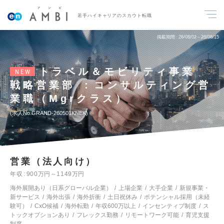
若手ハイキャリアのスカウト転職
掲載期間
26/08/02～26/08/15
トラベル＆モビリティ事業
NEW
戦略営業部 ：コンサルティング営
業職（Mgrクラス）
求人No.GRAND-260501KNEK
営業（法人向け）
年収
900万円～1149万円
海外展開あり（日系グローバル企業）
上場企業
大手企業
新規事業・
新サービス
海外出張
海外折衝
土日祝休み
ポテンシャル採用（未経
験可）
CxO候補
海外転勤
年収600万以上
インセンティブ制度
ス
トックオプションあり
フレックス勤務
リモートワーク可能
育児支援