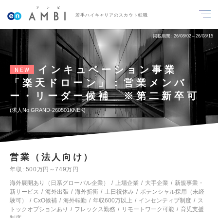
若手ハイキャリアのスカウト転職
掲載期間
26/08/02～26/08/15
インキュベーション事業
NEW
「楽天ドローン」：営業メンバ
ー・リーダー候補 ※第二新卒可
求人No.GRAND-260501KNEK
営業（法人向け）
年収
500万円～749万円
海外展開あり（日系グローバル企業）
上場企業
大手企業
新規事業・
新サービス
海外出張
海外折衝
土日祝休み
ポテンシャル採用（未経
験可）
CxO候補
海外転勤
年収600万以上
インセンティブ制度
ス
トックオプションあり
フレックス勤務
リモートワーク可能
育児支援