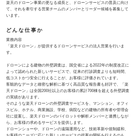
楽天のドローン事業の更なる成長と、ドローンサービスの普及に向け
て、それを牽引する営業チームのメンバーとリーダー候補を募集して
います。
どんな仕事か
業務内容
「楽天ドローン」が提供するドローンサービスの法人営業を行いま
す。
ドローンによる建物の外壁調査は、国交省による2022年の制度改正に
よって認められた新しいサービスで、従来の打診調査よりも短時間、
低コストかつ安全に行えることが、お客様に評価されています。
客観的なデータと緻密な解析に基づく高品質な報告書も好評で、「楽
天ドローン」は全国200社以上のお客様の累計700棟を超える外壁調査
の実績があります。
そのような楽天ドローンの外壁調査サービスを、マンション、オフィ
スビル、ホテル、商業施設、学校、病院などの建物の所有者や管理会
社に提案し、楽天ドローンのパイロットや解析メンバーと連携しなが
ら、お客様の求めるサービスを提供します。
ドローンショーや、ドローンの遠隔運用など、技術革新や規制緩和、
お客様のニーズに応じた新しいサービスの提案や開拓を行えるのも、