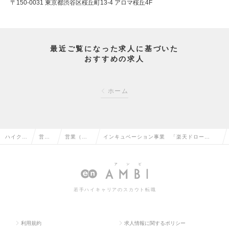
〒150-0031 東京都渋谷区桜丘町13-4 アロマ桜丘4F
最近ご覧になった求人に基づいた
おすすめの求人
ホーム
ハイクラ
営業
営業（法
インキュベーション事業 「楽天ドロー
ス求人T
系の
人向け）
ン」：営業メンバー・リーダー候補 ※第二
OP
転職
の転職
新卒可の求人情報
若手ハイキャリアのスカウト転職
利用規約
求人情報に関するポリシー