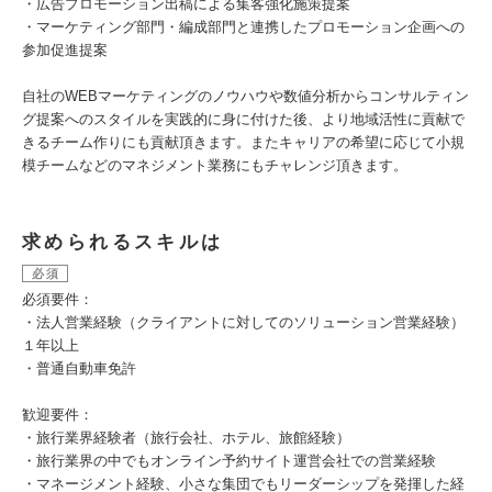
・広告プロモーション出稿による集客強化施策提案
・マーケティング部門・編成部門と連携したプロモーション企画への
参加促進提案
自社のWEBマーケティングのノウハウや数値分析からコンサルティン
グ提案へのスタイルを実践的に身に付けた後、より地域活性に貢献で
きるチーム作りにも貢献頂きます。またキャリアの希望に応じて小規
模チームなどのマネジメント業務にもチャレンジ頂きます。
求められるスキルは
必須
必須要件：
・法人営業経験（クライアントに対してのソリューション営業経験）
１年以上
・普通自動車免許
歓迎要件：
・旅行業界経験者（旅行会社、ホテル、旅館経験）
・旅行業界の中でもオンライン予約サイト運営会社での営業経験
・マネージメント経験、小さな集団でもリーダーシップを発揮した経