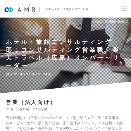
若手ハイキャリアのスカウト転職
掲載期間
26/08/02～26/08/15
ホテル・旅館コンサルティング
部：コンサルティング営業職 楽
天トラベル（広島）メンバー～リ
ーダー
求人No.GRAND-260501KNEK
営業（法人向け）
年収
500万円～749万円
海外展開あり（日系グローバル企業）
上場企業
大手企業
新規事業・
新サービス
海外出張
海外折衝
土日祝休み
ポテンシャル採用（未経
験可）
CxO候補
海外転勤
年収600万以上
インセンティブ制度
ス