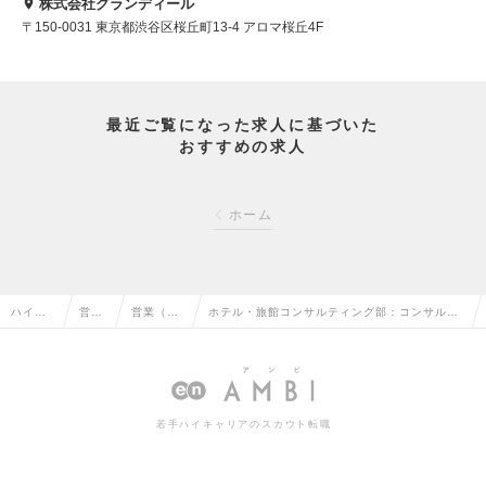
株式会社グランディール
〒150-0031 東京都渋谷区桜丘町13-4 アロマ桜丘4F
最近ご覧になった求人に基づいた
おすすめの求人
ホーム
ハイク
営業
営業（法
ホテル・旅館コンサルティング部：コンサルテ
ラス求
系の
人向け）
ィング営業職 楽天トラベル（広島）メンバー
人TOP
転職
の転職
～リーダーの求人情報
若手ハイキャリアのスカウト転職