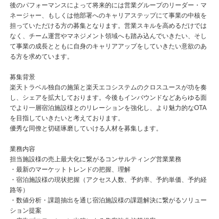
後のパフォーマンスによって将来的には営業グループのリーダー・マ
ネージャー、もしくは他部署へのキャリアステップにて事業の中核を
担っていただける方の募集となります。営業スキルを高めるだけでは
なく、チーム運営やマネジメント領域へも踏み込んでいきたい、そし
て事業の成長とともに自身のキャリアアップをしていきたい意欲のあ
る方を求めています。
募集背景
楽天トラベル独自の施策と楽天エコシステムのクロスユースが功を奏
し、シェアを拡大しております。今後もインバウンドなどあらゆる面
でより一層宿泊施設様とのリレーションを強化し、より魅力的なOTA
を目指していきたいと考えております。
優秀な同僚と切磋琢磨していける人材を募集します。
業務内容
担当施設様の売上最大化に繋がるコンサルティング営業業務
・最新のマーケットトレンドの把握、理解
・宿泊施設様の現状把握（アクセス人数、予約率、予約単価、予約経
路等）
・数値分析・課題抽出を通じ宿泊施設様の課題解決に繋がるソリュー
ション提案