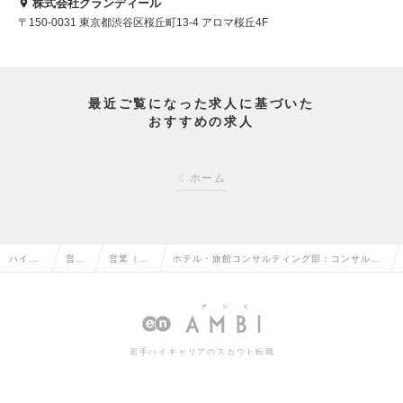
株式会社グランディール
〒150-0031 東京都渋谷区桜丘町13-4 アロマ桜丘4F
最近ご覧になった求人に基づいた
おすすめの求人
ホーム
ハイク
営業
営業（法
ホテル・旅館コンサルティング部：コンサルテ
ラス求
系の
人向け）
ィング営業職 楽天トラベル（松山）メンバー
人TOP
転職
の転職
～リーダーの求人情報
若手ハイキャリアのスカウト転職