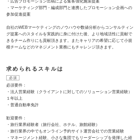
・広告プロモーション出稿による集客強化施策提案
・マーケティング部門・編成部門と連携したプロモーション企画への
参加促進提案
自社のWEBマーケティングのノウハウや数値分析からコンサルティン
グ提案へのスタイルを実践的に身に付けた後、より地域活性に貢献で
きるチーム作りにも貢献頂きます。またキャリアの希望に応じて小規
模チームなどのマネジメント業務にもチャレンジ頂きます。
求められるスキルは
必須
必須要件：
・法人営業経験（クライアントに対してのソリューション営業経験）
１年以上
・普通自動車免許
歓迎要件：
・旅行業界経験者（旅行会社、ホテル、旅館経験）
・旅行業界の中でもオンライン予約サイト運営会社での営業経験
・マネージメント経験、小さな集団でもリーダーシップを発揮した経