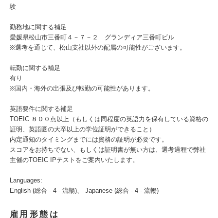
験
勤務地に関する補足
愛媛県松山市三番町４－７－２ グランディア三番町ビル
※選考を通じて、松山支社以外の配属の可能性がございます。
転勤に関する補足
有り
※国内・海外の出張及び転勤の可能性があります。
英語要件に関する補足
TOEIC ８００点以上（もしくは同程度の英語力を保有している資格の
証明、英語圏の大卒以上の学位証明ができること）
内定通知のタイミングまでには資格の証明が必要です。
スコアをお持ちでない、もしくは証明書が無い方は、選考過程で弊社
主催のTOEIC IPテストをご案内いたします。
Languages:
English (総合 - 4 - 流暢)、 Japanese (総合 - 4 - 流暢)
雇用形態は