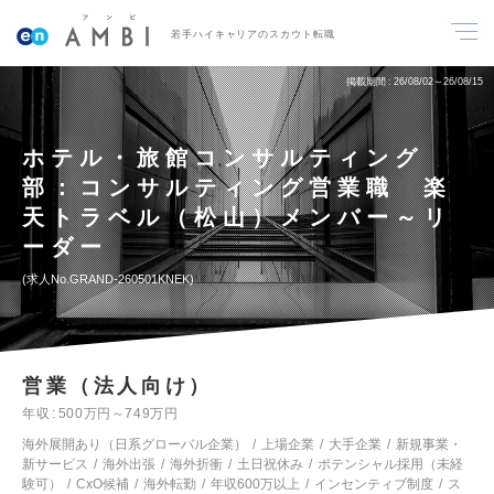
若手ハイキャリアのスカウト転職
掲載期間
26/08/02～26/08/15
ホテル・旅館コンサルティング
部：コンサルティング営業職 楽
天トラベル（松山）メンバー～リ
ーダー
求人No.GRAND-260501KNEK
営業（法人向け）
年収
500万円～749万円
海外展開あり（日系グローバル企業）
上場企業
大手企業
新規事業・
新サービス
海外出張
海外折衝
土日祝休み
ポテンシャル採用（未経
験可）
CxO候補
海外転勤
年収600万以上
インセンティブ制度
ス