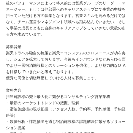
後のパフォーマンスによって将来的には営業グループのリーダー・マ
ネージャー、もしくは他部署へのキャリアステップにて事業の中核を
担っていただける方の募集となります。営業スキルを高めるだけでは
なく、チーム運営やマネジメント領域へも踏み込んでいきたい、そし
て事業の成長とともに自身のキャリアアップをしていきたい意欲のあ
る方を求めています。
募集背景
楽天トラベル独自の施策と楽天エコシステムのクロスユースが功を奏
し、シェアを拡大しております。今後もインバウンドなどあらゆる面
でより一層宿泊施設様とのリレーションを強化し、より魅力的なOTA
を目指していきたいと考えております。
優秀な同僚と切磋琢磨していける人材を募集します。
業務内容
担当施設様の売上最大化に繋がるコンサルティング営業業務
・最新のマーケットトレンドの把握、理解
・宿泊施設様の現状把握（アクセス人数、予約率、予約単価、予約経
路等）
・数値分析・課題抽出を通じ宿泊施設様の課題解決に繋がるソリュー
ション提案