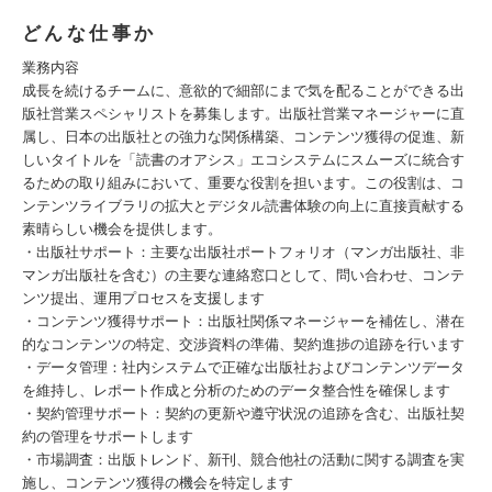
どんな仕事か
業務内容
成長を続けるチームに、意欲的で細部にまで気を配ることができる出
版社営業スペシャリストを募集します。出版社営業マネージャーに直
属し、日本の出版社との強力な関係構築、コンテンツ獲得の促進、新
しいタイトルを「読書のオアシス」エコシステムにスムーズに統合す
るための取り組みにおいて、重要な役割を担います。この役割は、コ
ンテンツライブラリの拡大とデジタル読書体験の向上に直接貢献する
素晴らしい機会を提供します。
・出版社サポート：主要な出版社ポートフォリオ（マンガ出版社、非
マンガ出版社を含む）の主要な連絡窓口として、問い合わせ、コンテ
ンツ提出、運用プロセスを支援します
・コンテンツ獲得サポート：出版社関係マネージャーを補佐し、潜在
的なコンテンツの特定、交渉資料の準備、契約進捗の追跡を行います
・データ管理：社内システムで正確な出版社およびコンテンツデータ
を維持し、レポート作成と分析のためのデータ整合性を確保します
・契約管理サポート：契約の更新や遵守状況の追跡を含む、出版社契
約の管理をサポートします
・市場調査：出版トレンド、新刊、競合他社の活動に関する調査を実
施し、コンテンツ獲得の機会を特定します