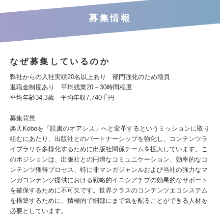
募集情報
なぜ募集しているのか
弊社からの入社実績20名以上あり 部門強化のため増員
退職金制度あり 平均残業20～30時間程度
平均年齢34.3歳 平均年収7,740千円
募集背景
楽天Koboを「読書のオアシス」へと変革するというミッションに取り
組むにあたり、出版社とのパートナーシップを強化し、コンテンツラ
イブラリを多様化するために出版社関係チームを拡大しています。こ
のポジションは、出版社との円滑なコミュニケーション、効率的なコ
ンテンツ獲得プロセス、特に非マンガジャンルおよび当社の強力なマ
ンガコンテンツ提供における戦略的イニシアチブの効果的なサポート
を確保するために不可欠です。世界クラスのコンテンツエコシステム
を構築するために、積極的で細部にまで気を配ることができる人材を
必要としています。