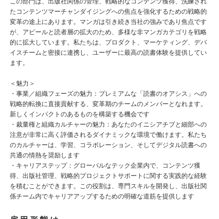
この部門は、出版社関係の管理、戦略的なコンテンツ獲得、洗練され
たコンテンツマーチャンダイジングへの焦点を強化するための戦略的
変革の途上にあります。マンガは引き続き当社の強みであり焦点です
が、アピールと読者層の拡大のため、多様な非マンガカテゴリを戦略
的に拡大しています。私たちは、プロダクト、マーケティング、デバ
イスチームと密接に連携し、ユーザーに最高の読書体験を提供してい
ます。
＜魅力＞
・事業／組織フェーズの魅力：プレミアムな「読書のオアシス」への
戦略的転換に直接貢献する、変革期のチームのメンバーとなれます。
新しくインパクトのあるものを構築する機会です
・裁量権と組織カルチャーの魅力：あなたのイニシアチブと細部への
注意が非常に高く評価されるダイナミックな環境で働けます。私たち
のカルチャーは、学習、コラボレーション、そしてデジタル読書への
共通の情熱を奨励します
・キャリアステップ：グローバルなテック企業内で、コンテンツ獲
得、出版社管理、戦略的プロジェクトサポートに関する実践的な経験
を積むことができます。この役割は、専門スキルを開発し、出版社関
係チーム内でキャリアアップするための明確な道筋を提供します