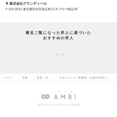
株式会社グランディール
〒150-0031 東京都渋谷区桜丘町13-4 アロマ桜丘4F
最近ご覧になった求人に基づいた
おすすめの求人
ホーム
ハイクラ
営業系
営業（法人
Koboジャパン事業部：出版社営業スペ
ス求人TO
の転職
向け）の転
シャリスト（Mgrクラス）の求人情報
P
職
若手ハイキャリアのスカウト転職