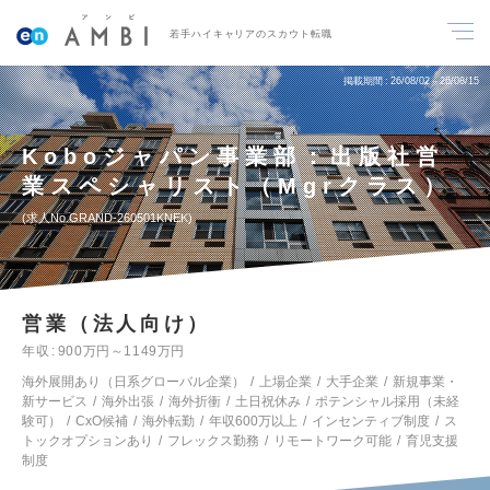
若手ハイキャリアのスカウト転職
掲載期間
26/08/02～26/08/15
Koboジャパン事業部：出版社営
業スペシャリスト（Mgrクラス）
求人No.GRAND-260501KNEK
営業（法人向け）
年収
900万円～1149万円
海外展開あり（日系グローバル企業）
上場企業
大手企業
新規事業・
新サービス
海外出張
海外折衝
土日祝休み
ポテンシャル採用（未経
験可）
CxO候補
海外転勤
年収600万以上
インセンティブ制度
ス
トックオプションあり
フレックス勤務
リモートワーク可能
育児支援
制度