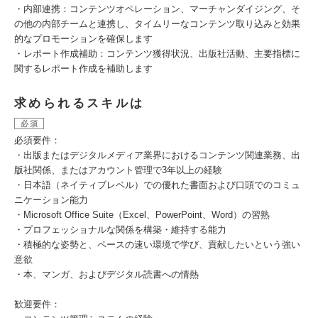
・内部連携：コンテンツオペレーション、マーチャンダイジング、そ
の他の内部チームと連携し、タイムリーなコンテンツ取り込みと効果
的なプロモーションを確保します
・レポート作成補助：コンテンツ獲得状況、出版社活動、主要指標に
関するレポート作成を補助します
求められるスキルは
必須
必須要件：
・出版またはデジタルメディア業界におけるコンテンツ関連業務、出
版社関係、またはアカウント管理で3年以上の経験
・日本語（ネイティブレベル）での優れた書面および口頭でのコミュ
ニケーション能力
・Microsoft Office Suite（Excel、PowerPoint、Word）の習熟
・プロフェッショナルな関係を構築・維持する能力
・積極的な姿勢と、ペースの速い環境で学び、貢献したいという強い
意欲
・本、マンガ、およびデジタル読書への情熱
歓迎要件：