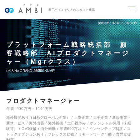
若手ハイキャリアのスカウト転職
掲載期間
26/08/02～26/08/15
プラットフォーム戦略統括部 顧
客戦略部：AIプロダクトマネージ
ャー（Mgrクラス）
求人No.GRAND-260501KNMP
プロダクトマネージャー
年収
900万円～1149万円
海外展開あり（日系グローバル企業）
上場企業
大手企業
新規事業・
新サービス
海外出張
海外折衝
土日祝休み
ポテンシャル採用（未経
験可）
CxO候補
海外転勤
年収600万以上
インセンティブ制度
ス
トックオプションあり
フレックス勤務
リモートワーク可能
育児支援