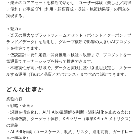
・楽天のコアアセットを横断で活かし、ユーザー体験（楽しさ／納得
／便利）と事業KPI（利用・顧客育成・収益・施策効果等）の両立を
実現する。
＜魅力＞
・楽天の巨大なプラットフォームアセット（ポイント／クーポン／ブ
ランド／データ）を活用し、グループ横断で影響の大きいAIプロダク
トを推進できます。
・仮説設計～要件定義～開発推進～検証～改善まで、プロダクトを一
気通貫でオーナーシップを持って推進できます。
・不確実性が高い領域で、データと実験に基づき意思決定し、スケー
ルする運用（Trust／品質／ガバナンス）まで含めて設計できます。
どんな仕事か
業務内容
＜戦略・企画＞
・課題を構造化し、AI/非AIの最適解を判断（過剰AI化を止める含む）
・価値仮説、ターゲット体験、KPIツリー（事業KPI＋AIメトリクス）
の定義
・AI PRD作成（ユースケース、制約、リスク、運用前提、ガードレー
ルの明確化）