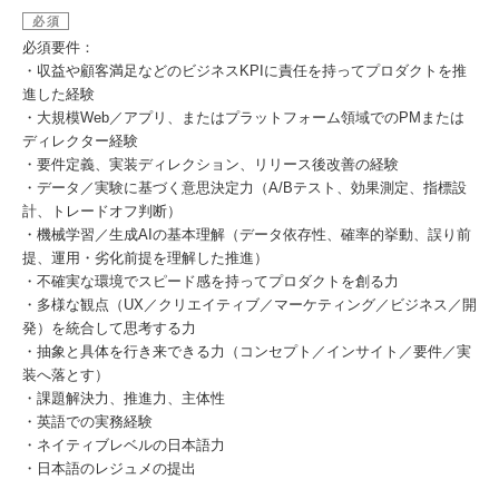
必須
必須要件：
・収益や顧客満足などのビジネスKPIに責任を持ってプロダクトを推
進した経験
・大規模Web／アプリ、またはプラットフォーム領域でのPMまたは
ディレクター経験
・要件定義、実装ディレクション、リリース後改善の経験
・データ／実験に基づく意思決定力（A/Bテスト、効果測定、指標設
計、トレードオフ判断）
・機械学習／生成AIの基本理解（データ依存性、確率的挙動、誤り前
提、運用・劣化前提を理解した推進）
・不確実な環境でスピード感を持ってプロダクトを創る力
・多様な観点（UX／クリエイティブ／マーケティング／ビジネス／開
発）を統合して思考する力
・抽象と具体を行き来できる力（コンセプト／インサイト／要件／実
装へ落とす）
・課題解決力、推進力、主体性
・英語での実務経験
・ネイティブレベルの日本語力
・日本語のレジュメの提出