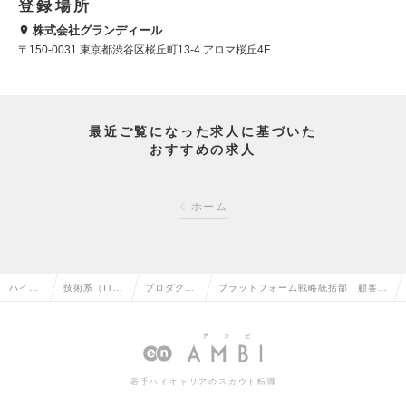
登録場所
株式会社グランディール
〒150-0031 東京都渋谷区桜丘町13-4 アロマ桜丘4F
最近ご覧になった求人に基づいた
おすすめの求人
ホーム
ハイク
技術系（IT・
プロダクト
プラットフォーム戦略統括部 顧客戦
ラス求
Web・通信
マネージャ
略部：AIプロダクトマネージャー（M
人TOP
系）の転職
ーの転職
grクラス）の求人情報
若手ハイキャリアのスカウト転職