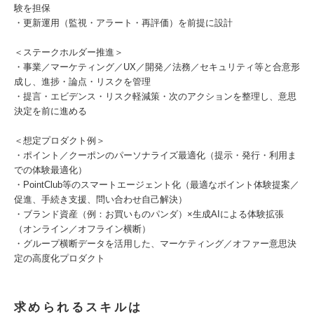
験を担保
・更新運用（監視・アラート・再評価）を前提に設計
＜ステークホルダー推進＞
・事業／マーケティング／UX／開発／法務／セキュリティ等と合意形
成し、進捗・論点・リスクを管理
・提言・エビデンス・リスク軽減策・次のアクションを整理し、意思
決定を前に進める
＜想定プロダクト例＞
・ポイント／クーポンのパーソナライズ最適化（提示・発行・利用ま
での体験最適化）
・PointClub等のスマートエージェント化（最適なポイント体験提案／
促進、手続き支援、問い合わせ自己解決）
・ブランド資産（例：お買いものパンダ）×生成AIによる体験拡張
（オンライン／オフライン横断）
・グループ横断データを活用した、マーケティング／オファー意思決
定の高度化プロダクト
求められるスキルは