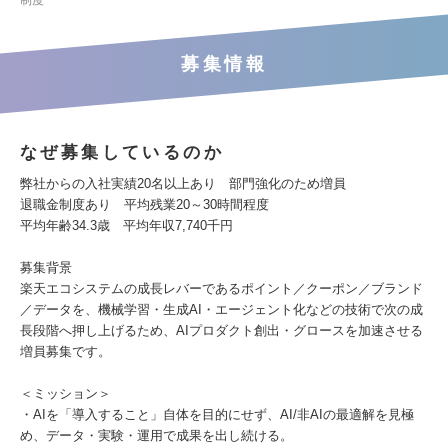
制度
募集情報
なぜ募集しているのか
弊社からの入社実績20名以上あり 部門強化のため増員
退職金制度あり 平均残業20～30時間程度
平均年齢34.3歳 平均年収7,740千円
募集背景
楽天エコシステムの成長レバーであるポイント／クーポン／ブランド
／データを、機械学習・生成AI・エージェント化などの技術で次の成
長段階へ押し上げるため、AIプロダクト創出・グロースを加速させる
増員募集です。
＜ミッション＞
・AIを「導入すること」自体を目的にせず、AI/非AIの最適解を見極
め、データ・実験・運用で成果を出し続ける。