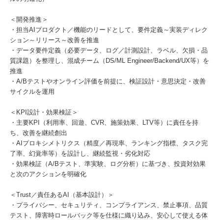
＜開発推進＞
・担当AIプロダクト／機能のリードとして、要件定義～実装ディレク
ション～リリース～改善を推進
・データ要件定義（必要データ、ログ／計測設計、ラベル、欠損・品
質課題）を整理し、混成チーム（DS/ML Engineer/Backend/UX等）を
推進
・A/Bテストやオンライン評価を前提に、検証設計・意思決定・改善
サイクルを運用
＜KPI設計・効果検証＞
・主要KPI（利用率、回遊、CVR、施策効果、LTV等）に責任を持
ち、改善を継続創出
・AIプロキシメトリクス（精度／再現率、ランキング指標、タスク完
了率、幻覚率等）を設計し、継続監視・劣化対応
・効果検証（A/Bテスト、準実験、ログ分析）に基づき、投資対効果
と次のアクションを明確化
＜Trust／責任あるAI（基本設計）＞
・プライバシー、セキュリティ、コンプライアンス、禁止事項、品質
テスト、障害時ロールバック等を仕様に織り込み、安心して使える体