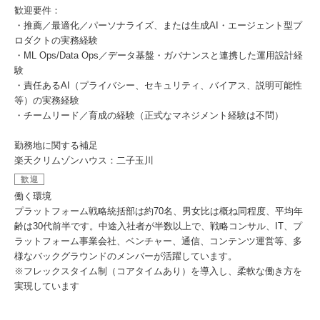
歓迎要件：
・推薦／最適化／パーソナライズ、または生成AI・エージェント型プ
ロダクトの実務経験
・ML Ops/Data Ops／データ基盤・ガバナンスと連携した運用設計経
験
・責任あるAI（プライバシー、セキュリティ、バイアス、説明可能性
等）の実務経験
・チームリード／育成の経験（正式なマネジメント経験は不問）
勤務地に関する補足
楽天クリムゾンハウス：二子玉川
歓迎
働く環境
プラットフォーム戦略統括部は約70名、男女比は概ね同程度、平均年
齢は30代前半です。中途入社者が半数以上で、戦略コンサル、IT、プ
ラットフォーム事業会社、ベンチャー、通信、コンテンツ運営等、多
様なバックグラウンドのメンバーが活躍しています。
※フレックスタイム制（コアタイムあり）を導入し、柔軟な働き方を
実現しています