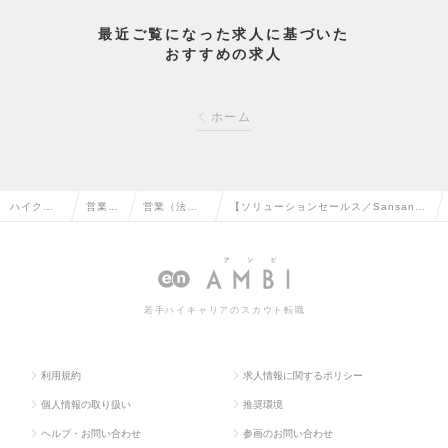
最近ご覧になった求人に基づいた
おすすめの求人
ホーム
ハイクラス
営業系
営業（法人
【ソリューションセールス／Sansan】
求人TOP
の転職
向け）の転
業界シェアNo.1 SaaSの求人情報
職
若手ハイキャリアのスカウト転職
利用規約
求人情報に関するポリシー
個人情報の取り扱い
推奨環境
ヘルプ・お問い合わせ
参画のお問い合わせ