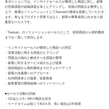
本ポジションでは、インサイドセールスが獲得した商談に対し、顧客
の営業課題や組織課題を深くヒアリングし、現状の問題点を整理した
上で、最適なソリューションとしてSansanの価値を提案していただき
ます。単なるプロダクト営業ではなく、顧客の事業成長に向き合う提
案型セールスです。
「Sansan」のソリューションセールスとして、初回商談から契約獲得
までを一貫して担当します。
・インサイドセールスが獲得した商談への対応
・営業活動に関する現状のヒアリング
・問題点の抽出と解決すべき課題の整理
・顧客に対するサービス紹介および提案
・初回商談から契約獲得までのフォローアップ
・顧客の決裁層へのアプローチ
・社内関係者との協業、提案推進
・顧客要望の開発組織へのフィードバック
■セールス活動の詳細
・1日あたり3～4件の商談を担当
・リードタイムは短くて約2カ月、長い場合は1年程度