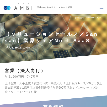
若手ハイキャリアのスカウト転職
掲載期間
26/08/04～26/08/17
【ソリューションセールス／San
san】業界シェアNo.1 SaaS
求人No.HALL-10960
営業（法人向け）
年収
600万円～749万円
上場企業
大手企業
英語力不問
転勤なし
土日祝休み
3,000万円以上
資金調達済
1億円以上資金調達済
年収600万以上
インセンティブ制
度
リモートワーク可能