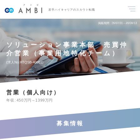
若手ハイキャリアのスカウト転職
掲載期間
26/07/31～26/08/13
ソリューション事業本部 売買仲
介営業（事業用地特化チーム）
求人No.HTQSB-40061
営業（個人向け）
年収
450万円～1399万円
募集情報