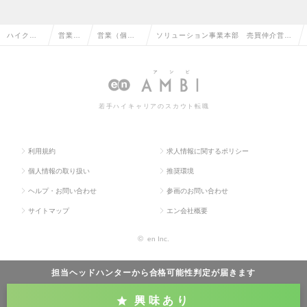
ハイクラ
営業系
営業（個人
ソリューション事業本部 売買仲介営業
ス求人TO
の転職
向け）の転
（事業用地特化チーム）の求人情報
P
職
若手ハイキャリアのスカウト転職
利用規約
求人情報に関するポリシー
個人情報の取り扱い
推奨環境
ヘルプ・お問い合わせ
参画のお問い合わせ
サイトマップ
エン会社概要
©
en Inc.
担当ヘッドハンターから
合格可能性判定
が届きます
興味あり