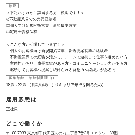
歓迎
＜下記いずれかに該当する方 歓迎です！＞
◎不動産業界での売買経験者
◎個人向け新規開拓営業、新規提案営業
◎宅建士資格保有
＜こんな方が活躍しています！＞
・個人のお客様向け新規開拓営業、新規提案営業の経験者
・不動産業界での経験を活かし、チームで連携して仕事を進めたい方
・主体性があり、成長意欲がある方・コミュニケーション力がある方
・継続してお客様へ提案し続けられる発想力や継続力がある方
募集年齢（年齢制限理由）
18歳～32歳 （長期勤続によりキャリア形成を図るため）
雇用形態は
正社員
どこで働くか
〒100-7033 東京都千代田区丸の内二丁目7番2号ＪＰタワー33階