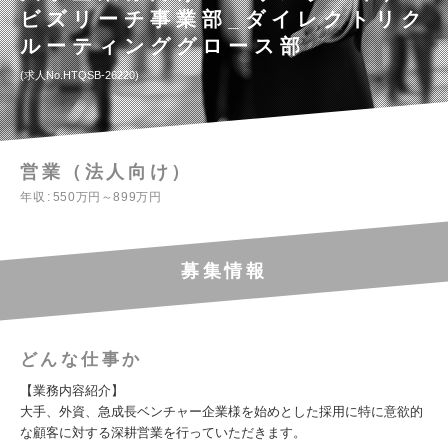
ビズリーチ事業部_ダイレクトリク
ルーティンググロース部
求人No.HTQSB-26220
営業（法人向け）
年収
550万円～899万円
募集情報
どんな仕事か
【業務内容紹介】
大手、外資、急成長ベンチャー企業様を始めとした採用に特に意欲的
な顧客に対する深耕営業を行っていただきます。