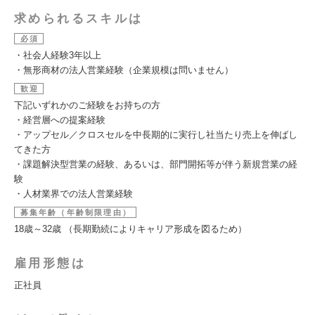
求められるスキルは
必須
・社会人経験3年以上
・無形商材の法人営業経験（企業規模は問いません）
歓迎
下記いずれかのご経験をお持ちの方
・経営層への提案経験
・アップセル／クロスセルを中長期的に実行し社当たり売上を伸ばし
てきた方
・課題解決型営業の経験、あるいは、部門開拓等が伴う新規営業の経
験
・人材業界での法人営業経験
募集年齢（年齢制限理由）
18歳～32歳 （長期勤続によりキャリア形成を図るため）
雇用形態は
正社員