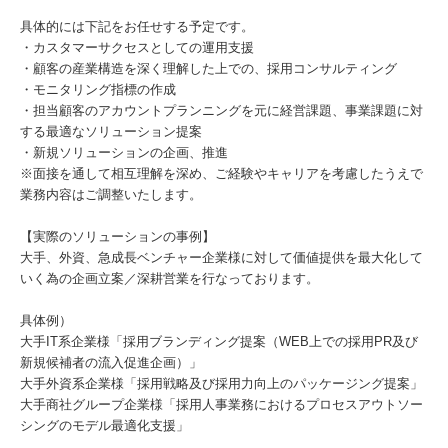
具体的には下記をお任せする予定です。
・カスタマーサクセスとしての運用支援
・顧客の産業構造を深く理解した上での、採用コンサルティング
・モニタリング指標の作成
・担当顧客のアカウントプランニングを元に経営課題、事業課題に対
する最適なソリューション提案
・新規ソリューションの企画、推進
※面接を通して相互理解を深め、ご経験やキャリアを考慮したうえで
業務内容はご調整いたします。
【実際のソリューションの事例】
大手、外資、急成長ベンチャー企業様に対して価値提供を最大化して
いく為の企画立案／深耕営業を行なっております。
具体例）
大手IT系企業様「採用ブランディング提案（WEB上での採用PR及び
新規候補者の流入促進企画）」
大手外資系企業様「採用戦略及び採用力向上のパッケージング提案」
大手商社グループ企業様「採用人事業務におけるプロセスアウトソー
シングのモデル最適化支援」