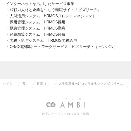
インターネットを活用したサービス事業
・即戦力人材と企業をつなぐ転職サイト「ビズリーチ」
・人財活用システム HRMOSタレントマネジメント
・採用管理システム HRMOS採用
・勤怠管理システム HRMOS勤怠
・経費精算システム HRMOS経費
・労務・給与システム HRMOS労務給与
・OB/OG訪問ネットワークサービス「ビズリーチ・キャンパス」
ハイクラ
営業
営業（法
大手企業様向けコンサルタント／ビズリーチ
ス求人T
系の
人向け）
事業部_ダイレクトリクルーティンググロース
OP
転職
の転職
部の求人情報
若手ハイキャリアのスカウト転職