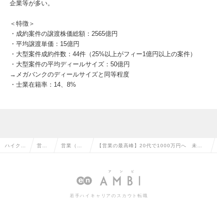
企業等が多い。
＜特徴＞
・成約案件の譲渡株価総額：2565億円
・平均譲渡単価：15億円
・大型案件成約件数：44件（25%以上がフィー1億円以上の案件）
・大型案件の平均ディールサイズ：50億円
→メガバンクのディールサイズと同等程度
・士業在籍率：14、8%
ハイクラ
営業
営業（法
【営業の最高峰】20代で1000万円へ 未経
ス求人T
系の
人向け）
験可能なM&Aアドバイザー（ポテンシャル採
OP
転職
の転職
用）の求人情報
若手ハイキャリアのスカウト転職