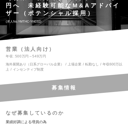
円へ 未経験可能なM&Aアドバイ
ザー（ポテンシャル採用）
求人No.YMTHC-YHC02
営業（法人向け）
年収
500万円～549万円
海外展開あり（日系グローバル企業）
上場企業
転勤なし
年収600万以
上
インセンティブ制度
募集情報
なぜ募集しているのか
業績好調による増員の為