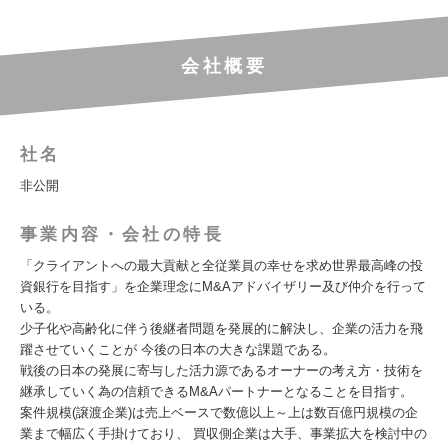
会社概要
社名
非公開
事業内容・会社の特長
「クライアントへの最大貢献と全従業員の幸せを求め世界最高峰の投
資銀行を目指す」を企業理念にM&Aアドバイザリー及び仲介を行って
いる。
少子化や高齢化に伴う後継者問題を発展的に解決し、企業の活力を飛
躍させていくことが 今後の日本の大きな課題である。
戦後の日本の発展に寄与した活力源であるオーナーの考え方・技術を
継承していく為の信頼できるM&Aパートナーとなることを目指す。
案件規模(譲渡企業)は売上ベースで数億以上～上は数百億円規模の企
業まで幅広く手掛けており、 買収側企業は大手、事業拡大を検討中の