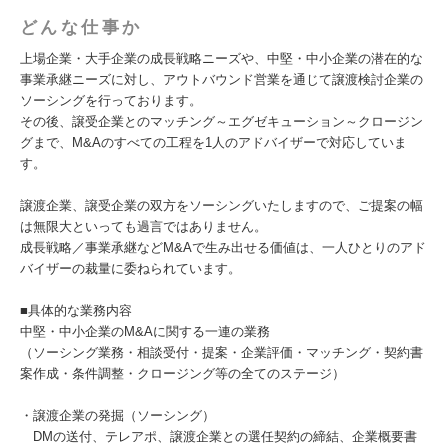
どんな仕事か
上場企業・大手企業の成長戦略ニーズや、中堅・中小企業の潜在的な
事業承継ニーズに対し、アウトバウンド営業を通じて譲渡検討企業の
ソーシングを行っております。
その後、譲受企業とのマッチング～エグゼキューション～クロージン
グまで、M&Aのすべての工程を1人のアドバイザーで対応していま
す。
譲渡企業、譲受企業の双方をソーシングいたしますので、ご提案の幅
は無限大といっても過言ではありません。
成長戦略／事業承継などM&Aで生み出せる価値は、一人ひとりのアド
バイザーの裁量に委ねられています。
■具体的な業務内容
中堅・中小企業のM&Aに関する一連の業務
（ソーシング業務・相談受付・提案・企業評価・マッチング・契約書
案作成・条件調整・クロージング等の全てのステージ）
・譲渡企業の発掘（ソーシング）
DMの送付、テレアポ、譲渡企業との選任契約の締結、企業概要書