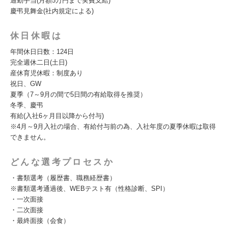
通勤手当(月額5万円まで実費支給)
慶弔見舞金(社内規定による)
休日休暇は
年間休日日数：124日
完全週休二日(土日)
産休育児休暇：制度あり
祝日、GW
夏季（7～9月の間で5日間の有給取得を推奨）
冬季、慶弔
有給(入社6ヶ月目以降から付与)
※4月～9月入社の場合、有給付与前の為、入社年度の夏季休暇は取得
できません。
どんな選考プロセスか
・書類選考（履歴書、職務経歴書）
※書類選考通過後、WEBテスト有（性格診断、SPI）
・一次面接
・二次面接
・最終面接（会食）