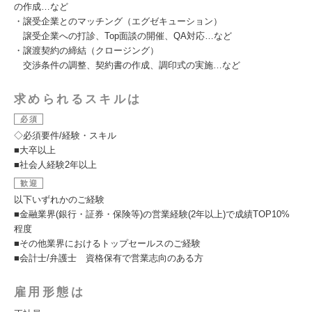
の作成…など
・譲受企業とのマッチング（エグゼキューション）
譲受企業への打診、Top面談の開催、QA対応…など
・譲渡契約の締結（クロージング）
交渉条件の調整、契約書の作成、調印式の実施…など
求められるスキルは
必須
◇必須要件/経験・スキル
■大卒以上
■社会人経験2年以上
歓迎
以下いずれかのご経験
■金融業界(銀行・証券・保険等)の営業経験(2年以上)で成績TOP10%
程度
■その他業界におけるトップセールスのご経験
■会計士/弁護士 資格保有で営業志向のある方
雇用形態は