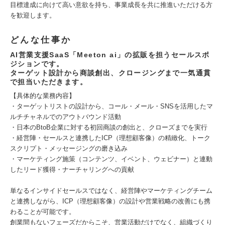
目標達成に向けて高い意欲を持ち、事業成長を共に推進いただける方
を歓迎します。
どんな仕事か
AI営業支援SaaS「Meeton ai」の拡販を担うセールスポ
ジションです。
ターゲット設計から商談創出、クロージングまで一気通貫
で担当いただきます。
【具体的な業務内容】
・ターゲットリストの設計から、コール・メール・SNSを活用したマ
ルチチャネルでのアウトバウンド活動
・日本のBtoB企業に対する初回商談の創出と、クローズまでを実行
・経営陣・セールスと連携したICP（理想顧客像）の精緻化、トーク
スクリプト・メッセージングの磨き込み
・マーケティング施策（コンテンツ、イベント、ウェビナー）と連動
したリード獲得・ナーチャリングへの貢献
単なるインサイドセールスではなく、経営陣やマーケティングチーム
と連携しながら、ICP（理想顧客像）の設計や営業戦略の改善にも携
わることが可能です。
創業間もないフェーズだからこそ、営業活動だけでなく、組織づくり