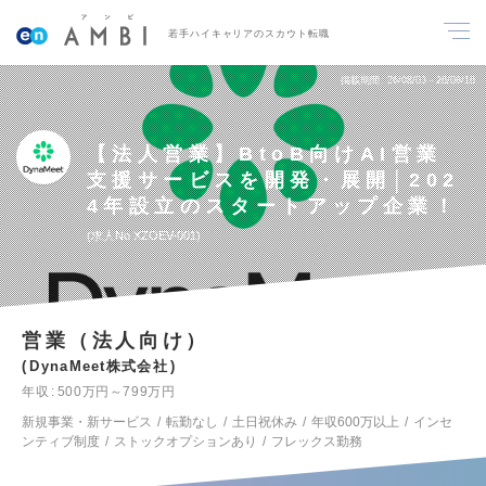
若手ハイキャリアのスカウト転職
掲載期間
26/08/03～26/08/16
【法人営業】BtoB向けAI営業
支援サービスを開発・展開│202
4年設立のスタートアップ企業！
求人No.XZOEV-001
営業（法人向け）
DynaMeet株式会社
年収
500万円～799万円
新規事業・新サービス
転勤なし
土日祝休み
年収600万以上
インセ
ンティブ制度
ストックオプションあり
フレックス勤務