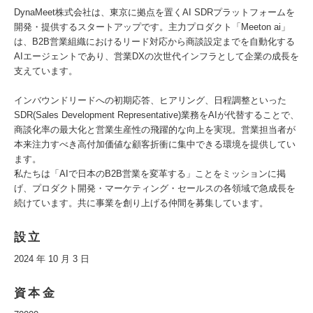
DynaMeet株式会社は、東京に拠点を置くAI SDRプラットフォームを
開発・提供するスタートアップです。主力プロダクト「Meeton ai」
は、B2B営業組織におけるリード対応から商談設定までを自動化する
AIエージェントであり、営業DXの次世代インフラとして企業の成長を
支えています。
インバウンドリードへの初期応答、ヒアリング、日程調整といった
SDR(Sales Development Representative)業務をAIが代替することで、
商談化率の最大化と営業生産性の飛躍的な向上を実現。営業担当者が
本来注力すべき高付加価値な顧客折衝に集中できる環境を提供してい
ます。
私たちは「AIで日本のB2B営業を変革する」ことをミッションに掲
げ、プロダクト開発・マーケティング・セールスの各領域で急成長を
続けています。共に事業を創り上げる仲間を募集しています。
設立
2024 年 10 月 3 日
資本金