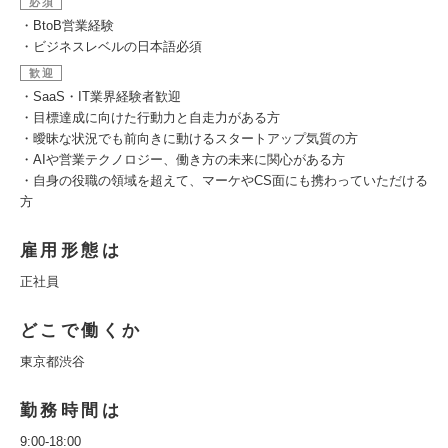
必須
・BtoB営業経験
・ビジネスレベルの日本語必須
歓迎
・SaaS・IT業界経験者歓迎
・目標達成に向けた行動力と自走力がある方
・曖昧な状況でも前向きに動けるスタートアップ気質の方
・AIや営業テクノロジー、働き方の未来に関心がある方
・自身の役職の領域を超えて、マーケやCS面にも携わっていただける
方
雇用形態は
正社員
どこで働くか
東京都渋谷
勤務時間は
9:00-18:00