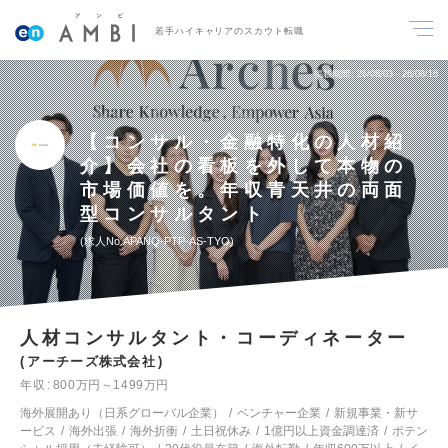
若手ハイキャリアのスカウト転職
掲載期間
26/08/03～26/08/16
【コンサル・金融特化の人材紹
介】会社の看板を外して本物の
市場価値を。年収青天井の両面
型コンサルタント
求人No.APANQ-PTP-AS-TYO
人材コンサルタント・コーディネーター
アーチーズ株式会社
年収
800万円～1499万円
海外展開あり（日系グローバル企業）
ベンチャー企業
新規事業・新サ
ービス
海外出張
海外折衝
土日祝休み
1億円以上資金調達済
ポテン