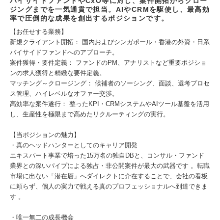
バイサイドファンドやCxO等に対し、案件開拓からクロー
ジングまでを一気通貫で担当。AIやCRMを駆使し、最高効
率で圧倒的な成果を創出するポジションです。
【お任せする業務】
新規クライアント開拓： 国内およびシンガポール・香港の外資・日系
バイサイドファンドへのアプローチ。
案件獲得・要件定義： ファンドのPM、アナリストなど重要ポジショ
ンの求人獲得と精緻な要件定義。
マッチング～クロージング： 候補者のソーシング、面談、選考プロセ
ス管理、ハイレベルなオファー交渉。
高効率な案件遂行： 整ったKPI・CRMシステムやAIツール基盤を活用
し、生産性を極限まで高めたリクルーティングの実行。
【当ポジションの魅力】
・真のヘッドハンターとしてのキャリア開発
エキスパート事業で培った15万名の独自DBと、コンサル・ファンド
業界との深いパイプによる独占・非公開案件が最大の武器です 。転職
市場に出ない「潜在層」へダイレクトに介在することで、会社の看板
に頼らず、個人の実力で戦える真のプロフェッショナルへ到達できま
す 。
・唯一無二の成長機会