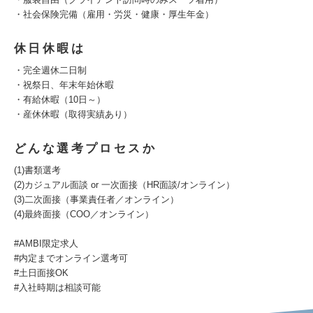
・社会保険完備（雇用・労災・健康・厚生年金）
休日休暇は
・完全週休二日制
・祝祭日、年末年始休暇
・有給休暇（10日～）
・産休休暇（取得実績あり）
どんな選考プロセスか
(1)書類選考
(2)カジュアル面談 or 一次面接（HR面談/オンライン）
(3)二次面接（事業責任者／オンライン）
(4)最終面接（COO／オンライン）
#AMBI限定求人
#内定までオンライン選考可
#土日面接OK
#入社時期は相談可能