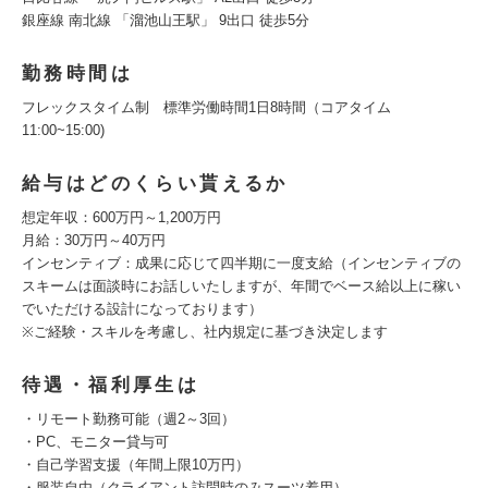
銀座線 南北線 「溜池山王駅」 9出口 徒歩5分
勤務時間は
フレックスタイム制 標準労働時間1日8時間（コアタイム
11:00~15:00)
給与はどのくらい貰えるか
想定年収：600万円～1,200万円
月給：30万円～40万円
インセンティブ：成果に応じて四半期に一度支給（インセンティブの
スキームは面談時にお話しいたしますが、年間でベース給以上に稼い
でいただける設計になっております）
※ご経験・スキルを考慮し、社内規定に基づき決定します
待遇・福利厚生は
・リモート勤務可能（週2～3回）
・PC、モニター貸与可
・自己学習支援（年間上限10万円）
・服装自由（クライアント訪問時のみスーツ着用）