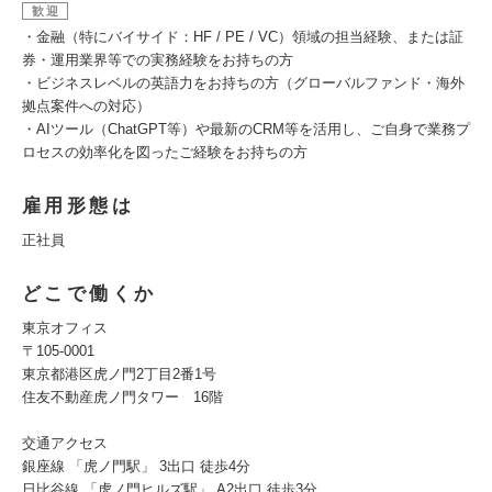
歓迎
・金融（特にバイサイド：HF / PE / VC）領域の担当経験、または証
券・運用業界等での実務経験をお持ちの方
・ビジネスレベルの英語力をお持ちの方（グローバルファンド・海外
拠点案件への対応）
・AIツール（ChatGPT等）や最新のCRM等を活用し、ご自身で業務プ
ロセスの効率化を図ったご経験をお持ちの方
雇用形態は
正社員
どこで働くか
東京オフィス
〒105-0001
東京都港区虎ノ門2丁目2番1号
住友不動産虎ノ門タワー 16階
交通アクセス
銀座線 「虎ノ門駅」 3出口 徒歩4分
日比谷線 「虎ノ門ヒルズ駅」 A2出口 徒歩3分