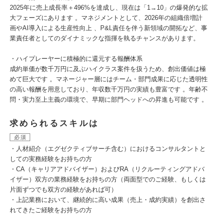
2025年に売上成長率＋496%を達成し、現在は「1→10」の爆発的な拡
大フェーズにあります 。マネジメントとして、2026年の組織倍増計
画やAI導入による生産性向上 、P&L責任を伴う新領域の開拓など、事
業責任者としてのダイナミックな指揮を執るチャンスがあります。
・ハイプレーヤーに積極的に還元する報酬体系
成約単価が数千万円に及ぶハイクラス案件を扱うため、創出価値は極
めて巨大です 。マネージャー層にはチーム・部門成果に応じた透明性
の高い報酬を用意しており、年収数千万円の実績も豊富です 。年齢不
問・実力至上主義の環境で、早期に部門ヘッドへの昇進も可能です 。
求められるスキルは
必須
・人材紹介（エグゼクティブサーチ含む）におけるコンサルタントと
しての実務経験をお持ちの方
・CA（キャリアアドバイザー）およびRA（リクルーティングアドバ
イザー）双方の業務経験をお持ちの方（両面型でのご経験、もしくは
片面ずつでも双方の経験があれば可）
・上記業務において、継続的に高い成果（売上・成約実績）を創出さ
れてきたご経験をお持ちの方