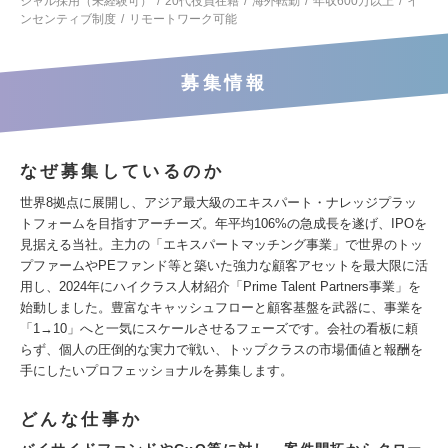
シャル採用（未経験可）
20代役員在籍
海外転勤
年収600万以上
イ
ンセンティブ制度
リモートワーク可能
募集情報
なぜ募集しているのか
世界8拠点に展開し、アジア最大級のエキスパート・ナレッジプラッ
トフォームを目指すアーチーズ。年平均106%の急成長を遂げ、IPOを
見据える当社。主力の「エキスパートマッチング事業」で世界のトッ
プファームやPEファンド等と築いた強力な顧客アセットを最大限に活
用し、2024年にハイクラス人材紹介「Prime Talent Partners事業」を
始動しました。豊富なキャッシュフローと顧客基盤を武器に、事業を
「1→10」へと一気にスケールさせるフェーズです。会社の看板に頼
らず、個人の圧倒的な実力で戦い、トップクラスの市場価値と報酬を
手にしたいプロフェッショナルを募集します。
どんな仕事か