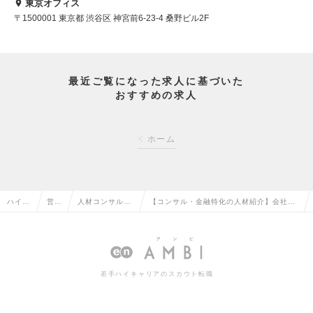
東京オフィス
〒1500001 東京都 渋谷区 神宮前6-23-4 桑野ビル2F
最近ご覧になった求人に基づいた
おすすめの求人
ホーム
ハイク
営業
人材コンサルタ
【コンサル・金融特化の人材紹介】会社の
ラス求
系の
ント・コーディ
看板を外して本物の市場価値を。年収青天
人TOP
転職
ネーターの転職
井の両面型コンサルタントの求人情報
若手ハイキャリアのスカウト転職