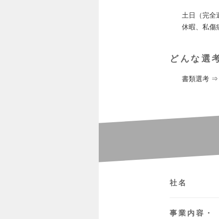
土日（完全
休暇、私傷
どんな選
書類選考 ⇒
社名
事業内容・