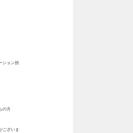
ーション担
ちの方
）
がございま