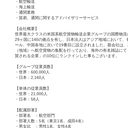
・航空輸送
・海上輸送
・通関業務
・貿易、通関に関するアドバイザリーサービス
【会社概要】
世界最大クラスの米国系航空貨物輸送企業グループの国際物流
29ヶ国に140の拠点を有し、日本法人はアジア地域において、
ール、中国各地に次いで19番目に設立されました。親会社は、2
（地域）へ航空貨物の集配を行っており、海外の有名雑誌にて
賛される企業」の10位にランクインした事もございます。
【グループ従業員数】
・世界：600,000人
・日本：2,160人
【単体の従業員数】
・世界：21,000人
・日本：58人
【配属部署】
・部署名 ：航空部門
・部署人数：5名（東京1名、成田4名）
・男女比 ：男性1名、女性4名