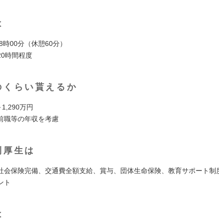
は
18時00分（休憩60分）
20時間程度
のくらい貰えるか
1,290万円
前職等の年収を考慮
利厚生は
社会保険完備、交通費全額支給、賞与、団体生命保険、教育サポート制
ント
は