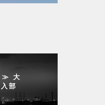
≫ 大
出入部