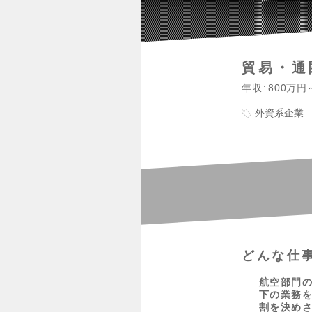
貿易・通
年収
800万円
外資系企業
どんな仕
航空部門
下の業務
割を決め