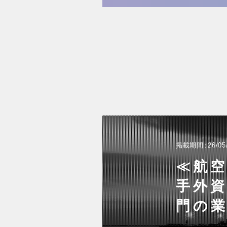
掲載期間
26/05
≪航空
手外
門の