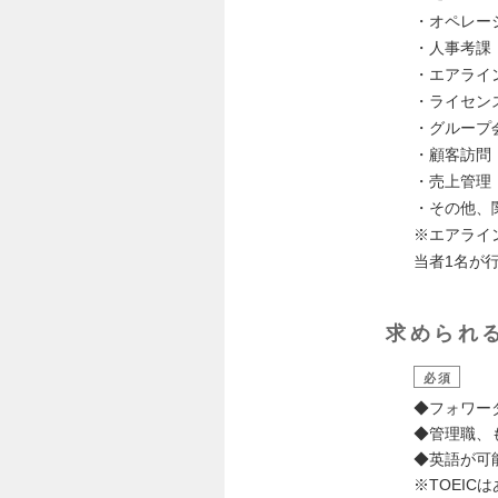
・オペレー
・人事考課
・エアライ
・ライセン
・グループ
・顧客訪問
・売上管理
・その他、
※エアライ
当者1名が
求められ
必須
◆フォワー
◆管理職、
◆英語が可
※TOEI