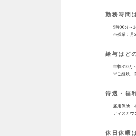
勤務時間
9時00分～
※残業：月
給与はど
年収810万～
※ご経験、
待遇・福
雇用保険・
ディスカウ
休日休暇