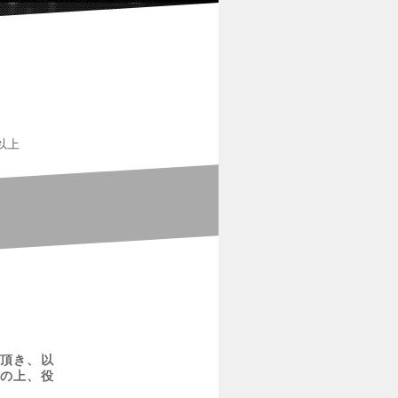
以上
頂き、以
の上、役