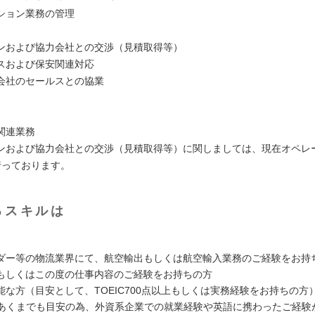
ション業務の管理
ンおよび協力会社との交渉（見積取得等）
スおよび保安関連対応
会社のセールスとの協業
関連業務
ンおよび協力会社との交渉（見積取得等）に関しましては、現在オペレ
行っております。
るスキルは
ダー等の物流業界にて、航空輸出もしくは航空輸入業務のご経験をお持
もしくはこの度の仕事内容のご経験をお持ちの方
能な方（目安として、TOEIC700点以上もしくは実務経験をお持ちの方
Cはあくまでも目安の為、外資系企業での就業経験や英語に携わったご経験