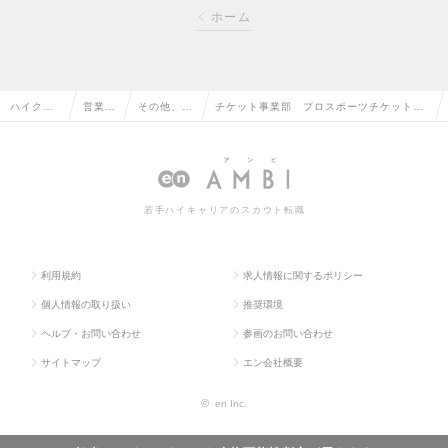
ホーム
ハイクラ
営業系
その他、営
チケット事業部 プロスポーツチケット販
ス求人TO
の転職
業系の転職
売担当（神戸）（Mgrクラス）の求人情報
P
若手ハイキャリアのスカウト転職
利用規約
求人情報に関するポリシー
個人情報の取り扱い
推奨環境
ヘルプ・お問い合わせ
参画のお問い合わせ
サイトマップ
エン会社概要
©
en Inc.