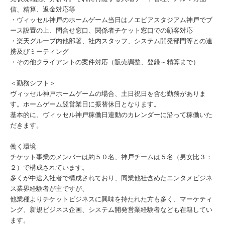
信、精算、返金対応等
・ヴィッセル神戸のホームゲーム当日はノエビアスタジアム神戸でブ
ース設置の上、問合せ窓口、関係者チケット窓口での顧客対応
・楽天グループ内他部署、社内スタッフ、システム開発部門等との連
携及びミーティング
・その他クライアントの案件対応（販売調整、登録～精算まで）
＜勤務シフト＞
ヴィッセル神戸ホームゲームの場合、土日祝日を含む勤務がありま
す。ホームゲーム翌営業日に振替休日となります。
基本的に、ヴィッセル神戸稼働日連動のカレンダーに沿って稼働いた
だきます。
働く環境
チケット事業のメンバーは約５０名、神戸チームは５名（男女比３：
２）で構成されています。
多くが中途入社者で構成されており、同業他社含めたエンタメビジネ
ス業界経験者が主ですが、
他業種よりチケットビジネスに興味を持たれた方も多く、マーケティ
ング、新規ビジネス企画、システム開発営業経験者なども在籍してい
ます。