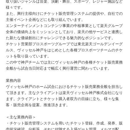
取り扱いジャンルは音楽、演劇・舞台、スポーツ、レジャー施設など
様々です。
また、興行主様向けにチケット販売管理システムの提供や、自社での
主催イベント企画などにも取り組んでいます。
エンターテインメントコンテンツ事業の中核事業として楽天グループ
全体の価値向上をミッションとしており、楽天の他サービスと連携し
た新たな価値創出にチャレンジできる魅力的なポジションです。
チケット営業部プロスポーツグループでは東北楽天ゴールデンイーグ
ルス、ヴィッセル神戸をはじめとした各種プロスポーツチームのチケ
ットを取り扱っています。
この中で神戸チームでは主にヴィッセル神戸の各種チケット販売業務
全般から試合当日対応まで幅広く興行運営に関わっています。
業務内容
ヴィッセル神戸のホーム試合におけるチケット販売業務全般を担当し
て頂きます。主なクライアントは楽天ヴィッセル神戸株式会社になり
ます。クライアントとチケット購入者双方の目線に立ち、様々な集
客・販売企画を提案、推進頂きます。
＜主な業務内容＞
・チケット販売管理システムを用いたチケット登録、作成、発券、販
売状況確認、分析等。それに付随する入場ゲート管理、メルマガ配