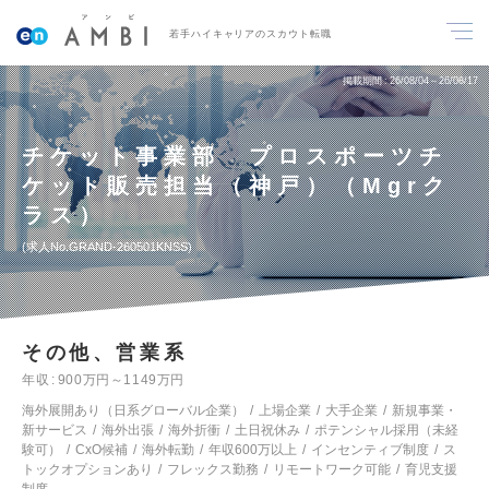
若手ハイキャリアのスカウト転職
掲載期間
26/08/04～26/08/17
チケット事業部 プロスポーツチ
ケット販売担当（神戸）（Mgrク
ラス）
求人No.GRAND-260501KNSS
その他、営業系
年収
900万円～1149万円
海外展開あり（日系グローバル企業）
上場企業
大手企業
新規事業・
新サービス
海外出張
海外折衝
土日祝休み
ポテンシャル採用（未経
験可）
CxO候補
海外転勤
年収600万以上
インセンティブ制度
ス
トックオプションあり
フレックス勤務
リモートワーク可能
育児支援