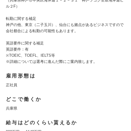
（兵庫県神戸市中央区海岸通１－２－３１ 神戸フコク生命海岸通ビ
ル２F​）
転勤に関する補足
神戸の他、東京（二子玉川）、仙台にも拠点があるビジネスですので
会社都合による転勤の可能性もあります。
英語要件に関する補足
英語要件：有
※TOEIC、TOEFL、IELTS等
※詳細については選考に進んだ際にご案内致します。
雇用形態は
正社員
どこで働くか
兵庫県
給与はどのくらい貰えるか