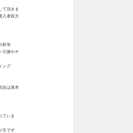
して頂きま
購入者双方
分析等
ト引換やチ
ィング
試合は基本
れていま
が主です