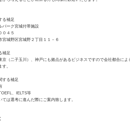
する補足
ルパーク宮城付帯施設
００４５
市宮城野区宮城野２丁目１１－６
る補足
東京（二子玉川）、神戸にも拠点があるビジネスですので会社都合によ
ます。
関する補足
有
TOEFL、IELTS等
いては選考に進んだ際にご案内致します。
は