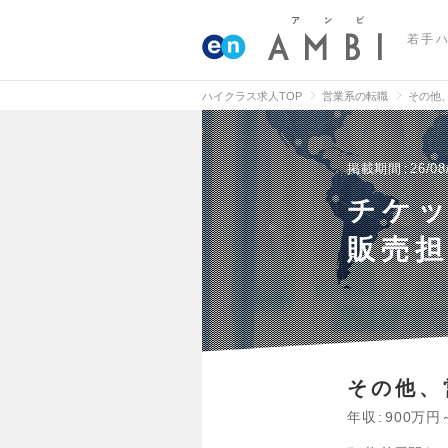
若手
ハイクラス求人TOP
営業系の転職
その他
掲載期間
26/08
チケ
販売担
その他、
年収
900万円