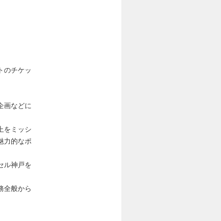
トのチケッ
企画などに
上をミッシ
魅力的なポ
セル神戸を
務全般から