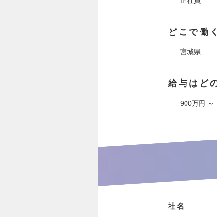
正社員
どこで働
宮城県
給与はど
900万円 ～
社名