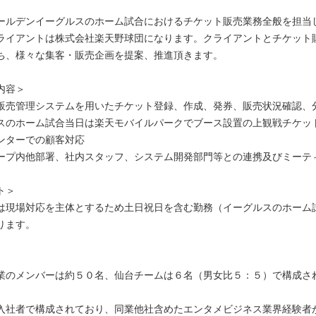
ールデンイーグルスのホーム試合におけるチケット販売業務全般を担当
ライアントは株式会社楽天野球団になります。クライアントとチケット
ち、様々な集客・販売企画を提案、推進頂きます。
内容＞
販売管理システムを用いたチケット登録、作成、発券、販売状況確認、
スのホーム試合当日は楽天モバイルパークでブース設置の上観戦チケッ
ンターでの顧客対応
ープ内他部署、社内スタッフ、システム開発部門等との連携及びミーテ
ト＞
は現場対応を主体とするため土日祝日を含む勤務（イーグルスのホーム
ります。
業のメンバーは約５０名、仙台チームは６名（男女比５：５）で構成さ
入社者で構成されており、同業他社含めたエンタメビジネス業界経験者