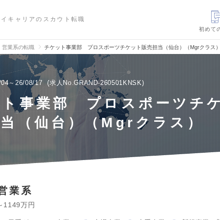
ハイキャリアのスカウト転職
初めて
、営業系の転職
チケット事業部 プロスポーツチケット販売担当（仙台）（Mgrクラス
/04～26/08/17
求人No.GRAND-260501KNSK
ット事業部 プロスポーツチ
当（仙台）（Mgrクラス）
営業系
～1149万円