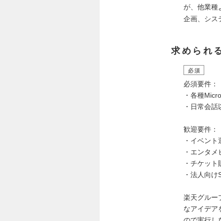
が、他業種
企画、シス
求められ
必須
必須要件：
・各種Mic
・日常会話
歓迎要件：
・イベント
・エンタメ
・チケット
・法人向け
楽天グルー
なアイデア
ので実行し