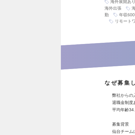
海外展開あ
海外出張
勤
年収60
リモート
なぜ募集
弊社からの
退職金制度
平均年齢34
募集背景
仙台チーム