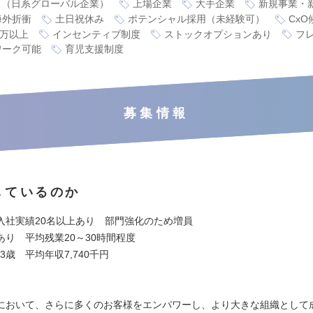
り（日系グローバル企業）
上場企業
大手企業
新規事業・
海外折衝
土日祝休み
ポテンシャル採用（未経験可）
CxO
0万以上
インセンティブ制度
ストックオプションあり
フ
ワーク可能
育児支援制度
募集情報
しているのか
入社実績20名以上あり 部門強化のため増員
あり 平均残業20～30時間程度
.3歳 平均年収7,740千円
において、さらに多くのお客様をエンパワーし、より大きな組織として