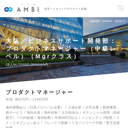
若手ハイキャリアのスカウト転職
掲載期間
26/08/04～26/08/17
大阪／ビジネスサポート開発部：
プロダクトマネージャー（中級レ
ベル）（Mgrクラス）
求人No.GRAND-260501KNP
プロダクトマネージャー
年収
900万円～1149万円
海外展開あり（日系グローバル企業）
上場企業
大手企業
新規事業・
新サービス
海外出張
海外折衝
土日祝休み
ポテンシャル採用（未経
験可）
CxO候補
海外転勤
年収600万以上
インセンティブ制度
ス
トックオプションあり
フレックス勤務
リモートワーク可能
育児支援