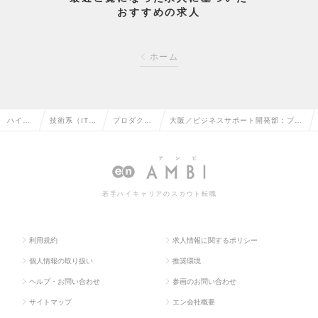
おすすめの求人
ホーム
ハイク
技術系（IT・
プロダクト
大阪／ビジネスサポート開発部：プロ
ラス求
Web・通信
マネージャ
ダクトマネージャー（中級レベル）
人TOP
系）の転職
ーの転職
（Mgrクラス）の求人情報
若手ハイキャリアのスカウト転職
利用規約
求人情報に関するポリシー
個人情報の取り扱い
推奨環境
ヘルプ・お問い合わせ
参画のお問い合わせ
サイトマップ
エン会社概要