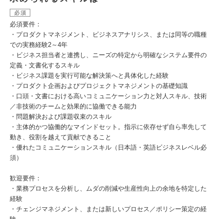
必須
必須要件：
・プロダクトマネジメント、ビジネスアナリシス、または同等の職種
での実務経験2～4年
・ビジネス担当者と連携し、ニーズの特定から明確なシステム要件の
定義・文書化するスキル
・ビジネス課題を実行可能な解決策へと具体化した経験
・プロダクト企画およびプロジェクトマネジメントの基礎知識
・口頭・文書における高いコミュニケーション力と対人スキル、技術
／非技術のチームと効果的に協働できる能力
・問題解決および課題収束のスキル
・主体的かつ協働的なマインドセット。指示に依存せず自ら率先して
動き、役割を越えて貢献できること
・優れたコミュニケーションスキル（日本語・英語ビジネスレベル必
須）
歓迎要件：
・業務プロセスを分析し、ムダの削減や生産性向上の余地を特定した
経験
・チェンジマネジメント、または新しいプロセス／ポリシー策定の経