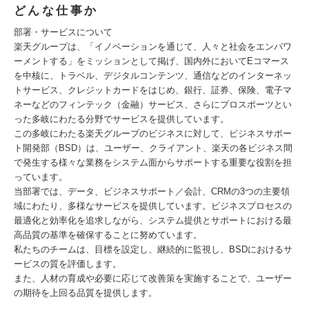
どんな仕事か
部署・サービスについて
楽天グループは、「イノベーションを通じて、人々と社会をエンパワ
ーメントする」をミッションとして掲げ、国内外においてEコマース
を中核に、トラベル、デジタルコンテンツ、通信などのインターネッ
トサービス、クレジットカードをはじめ、銀行、証券、保険、電子マ
ネーなどのフィンテック（金融）サービス、さらにプロスポーツとい
った多岐にわたる分野でサービスを提供しています。
この多岐にわたる楽天グループのビジネスに対して、ビジネスサポー
ト開発部（BSD）は、ユーザー、クライアント、楽天の各ビジネス間
で発生する様々な業務をシステム面からサポートする重要な役割を担
っています。
当部署では、データ、ビジネスサポート／会計、CRMの3つの主要領
域にわたり、多様なサービスを提供しています。ビジネスプロセスの
最適化と効率化を追求しながら、システム提供とサポートにおける最
高品質の基準を確保することに努めています。
私たちのチームは、目標を設定し、継続的に監視し、BSDにおけるサ
ービスの質を評価します。
また、人材の育成や必要に応じて改善策を実施することで、ユーザー
の期待を上回る品質を提供します。