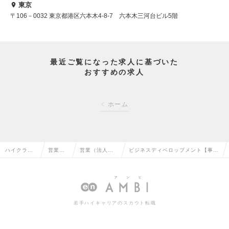
東京
〒106－0032 東京都港区六本木4-8-7 六本木三河台ビル5階
最近ご覧になった求人に基づいた
おすすめの求人
ホーム
ハイクラス
営業系
営業（法人向
ビジネスディベロップメント【事業
求人TOP
の転職
け）の転職
開発担当】の求人情報
若手ハイキャリアのスカウト転職