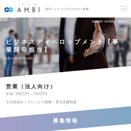
若手ハイキャリアのスカウト転職
掲載期間
26/08/04～26/08/17
ビジネスディベロップメント【事
業開発担当】
求人No.WTH-s001
営業（法人向け）
年収
500万円～799万円
土日祝休み
フレックス勤務
育児支援制度
募集情報