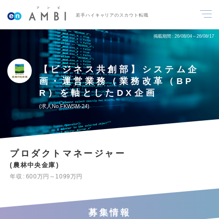
若手ハイキャリアのスカウト転職
掲載期間
26/08/04～26/08/17
【ビジネス共創部】システム企
画・運営業務（業務改革（BP
R）を軸としたDX企画
求人No.FKWSM-24
プロダクトマネージャー
農林中央金庫
年収
600万円～1099万円
募集情報