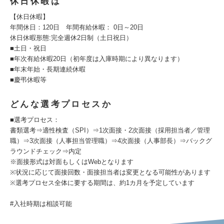
休日休暇は
【休日休暇】
年間休⽇：120日 年間有給休暇： 0日～20日
休⽇休暇形態:完全週休2⽇制（⼟⽇祝⽇）
■⼟⽇・祝⽇
■年次有給休暇20⽇（初年度は⼊庫時期により異なります）
■年末年始・⻑期連続休暇
■慶弔休暇等
どんな選考プロセスか
■選考プロセス：
書類選考⇒適性検査（SPI）⇒1次面接・2次面接（採用担当者／管理
職）⇒3次面接（人事担当管理職）⇒4次面接（人事部長）⇒バックグ
ラウンドチェック⇒内定
※面接形式は対面もしくはWebとなります
※状況に応じて面接回数・面接担当者は変更となる可能性があります
※選考プロセス全体に要する期間は、約1カ月を予定しています
#⼊社時期は相談可能