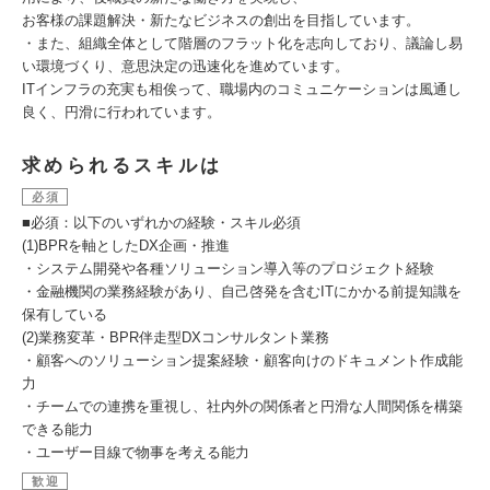
お客様の課題解決・新たなビジネスの創出を目指しています。​
・また、組織全体として階層のフラット化を志向しており、議論し易
い環境づくり、意思決定の迅速化を進めています。
ITインフラの充実も相俟って、職場内のコミュニケーションは風通し
良く、円滑に行われています。
求められるスキルは
必須
■必須：以下のいずれかの経験・スキル必須
(1)BPRを軸としたDX企画・推進
・システム開発や各種ソリューション導入等のプロジェクト経験
・金融機関の業務経験があり、自己啓発を含むITにかかる前提知識を
保有している
(2)業務変革・BPR伴走型DXコンサルタント業務
・顧客へのソリューション提案経験・顧客向けのドキュメント作成能
力
・チームでの連携を重視し、社内外の関係者と円滑な人間関係を構築
できる能力
・ユーザー目線で物事を考える能力
歓迎