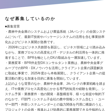
なぜ募集しているのか
■募集背景
・農林中央金庫のシステムおよび農協系統（JAバンク）の全国システ
ムについて、最新IT技術やパッケージシステムの活用を含む事業効率
化およびビジネス展開が急務です。
・2026年にはビジネス共創部を新設し、ビジネス領域により踏み込み
ながら、業務プロセスの高度化とIT・デジタルの利活用を一体的に推
進することで、BPRを軸としたDXの取組みを一層加速しています。
・業務変革・BPR伴走型DXコンサルタント業務は、農林中央金庫グ
ループでのBPR・DXノウハウを活用しクライアント企業の課題解決
に取組む事業で、2025年度から本格展開し、クライアント企業への提
案活動の更なる加速を目的に募集を開始しています。
上記のような背景のなか、農林中央金庫、JAバンクの事業戦略を踏ま
え、ITや業務プロセス高度化にかかる専門的知見や経験を発揮し、シ
ステム予算・業務要件・他の開発・基盤構造等、様々な前提や制約下
のなかで、IT部門（システム子会社の農中情報システム含む）・ユー
ザー部門・外部システムベンダーとの協力関係を円滑に構築のうえ、
プロジェクトの企画・推進および効果的に業務展開できる中核的な人