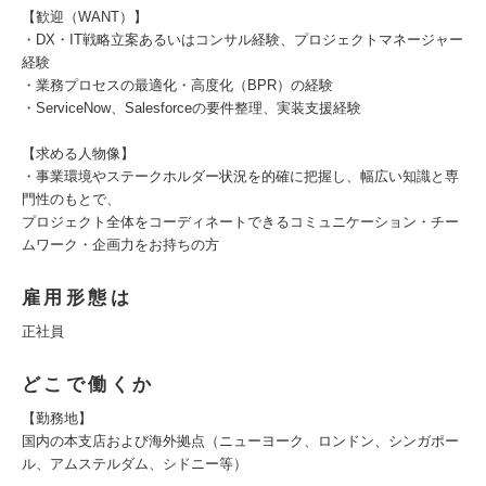
【歓迎（WANT）】
・DX・IT戦略立案あるいはコンサル経験、プロジェクトマネージャー
経験
・業務プロセスの最適化・高度化（BPR）の経験
・ServiceNow、Salesforceの要件整理、実装支援経験
【求める人物像】
・事業環境やステークホルダー状況を的確に把握し、幅広い知識と専
門性のもとで、
プロジェクト全体をコーディネートできるコミュニケーション・チー
ムワーク・企画力をお持ちの方
雇用形態は
正社員
どこで働くか
【勤務地】
国内の本支店および海外拠点（ニューヨーク、ロンドン、シンガポー
ル、アムステルダム、シドニー等）