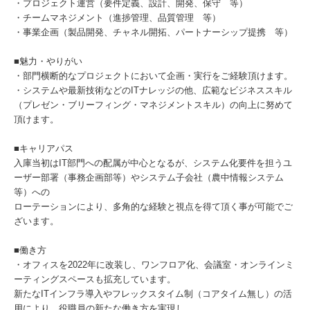
・プロジェクト運営（要件定義、設計、開発、保守 等）
・チームマネジメント（進捗管理、品質管理 等）
・事業企画（製品開発、チャネル開拓、パートナーシップ提携 等）
■魅力・やりがい
・部門横断的なプロジェクトにおいて企画・実行をご経験頂けます。
・システムや最新技術などのITナレッジの他、広範なビジネススキル
（プレゼン・ブリーフィング・マネジメントスキル）の向上に努めて
頂けます。
■キャリアパス
入庫当初はIT部門への配属が中心となるが、システム化要件を担うユ
ーザー部署（事務企画部等）やシステム子会社（農中情報システム
等）への
ローテーションにより、多角的な経験と視点を得て頂く事が可能でご
ざいます。
■働き方
・オフィスを2022年に改装し、ワンフロア化、会議室・オンラインミ
ーティングスペースも拡充しています。
新たなITインフラ導入やフレックスタイム制（コアタイム無し）の活
用により、役職員の新たな働き方を実現し、