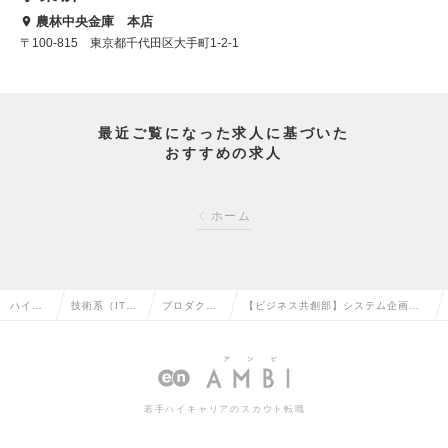
農林中央金庫 本店
〒100-815 東京都千代田区大手町1-2-1
最近ご覧になった求人に基づいた
おすすめの求人
ホーム
ハイク
技術系（IT・
プロダクト
【ビジネス共創部】システム企画・
ラス求
Web・通信
マネージャ
運営業務（業務改革（BPR）を軸と
人TOP
系）の転職
ーの転職
したDX企画の求人情報
若手ハイキャリアのスカウト転職