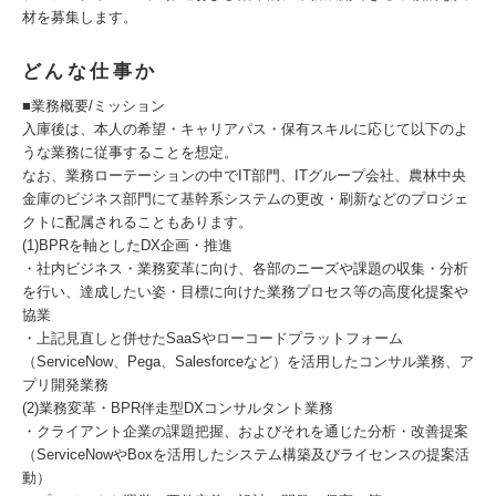
材を募集します。
どんな仕事か
■業務概要/ミッション
入庫後は、本人の希望・キャリアパス・保有スキルに応じて以下のよ
うな業務に従事することを想定。
なお、業務ローテーションの中でIT部門、ITグループ会社、農林中央
金庫のビジネス部門にて基幹系システムの更改・刷新などのプロジェ
クトに配属されることもあります。
(1)BPRを軸としたDX企画・推進
・社内ビジネス・業務変革に向け、各部のニーズや課題の収集・分析
を行い、達成したい姿・目標に向けた業務プロセス等の高度化提案や
協業
・上記見直しと併せたSaaSやローコードプラットフォーム
（ServiceNow、Pega、Salesforceなど）を活用したコンサル業務、ア
プリ開発業務
(2)業務変革・BPR伴走型DXコンサルタント業務
・クライアント企業の課題把握、およびそれを通じた分析・改善提案
（ServiceNowやBoxを活用したシステム構築及びライセンスの提案活
動）