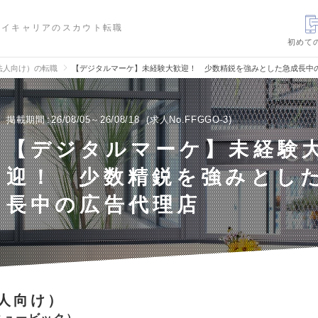
ハイキャリアのスカウト転職
初めて
法人向け）の転職
【デジタルマーケ】未経験大歓迎！ 少数精鋭を強みとした急成長中
掲載期間
26/08/05～26/08/18
求人No.FFGGO-3
【デジタルマーケ】未経験
迎！ 少数精鋭を強みとし
長中の広告代理店
人向け）