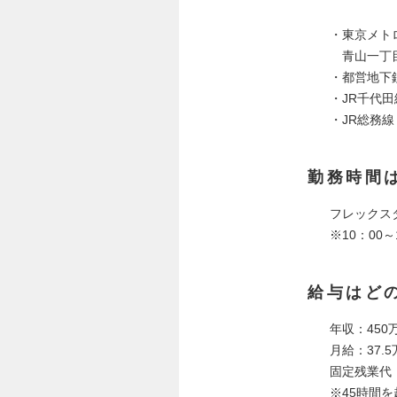
・東京メト
青山一丁目
・都営地下
・JR千代
・JR総務
勤務時間
フレックスタ
※10：00
給与はど
年収：450万
月給：37.
固定残業代：
※45時間