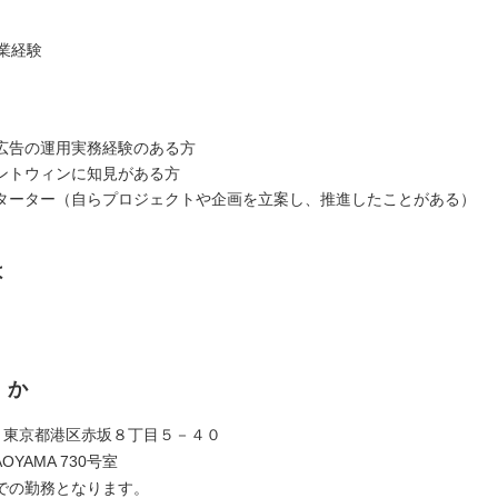
営業経験
広告の運用実務経験のある方
ントウィンに知見がある方
ターター（自らプロジェクトや企画を立案し、推進したことがある）
は
くか
052 東京都港区赤坂８丁目５－４０
AOYAMA 730号室
での勤務となります。