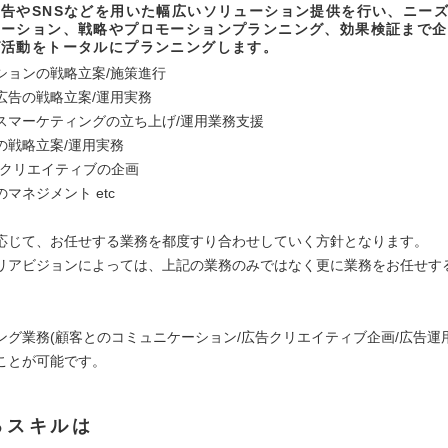
告やSNSなどを用いた幅広いソリューション提供を行い、ニー
ケーション、戦略やプロモーションプランニング、効果検証まで企
グ活動をトータルにプランニングします。
ションの戦略立案/施策進行
広告の戦略立案/運用実務
スマーケティングの立ち上げ/運用業務支援
の戦略立案/運用実務
Rクリエイティブの企画
マネジメント etc
応じて、お任せする業務を都度すり合わせしていく方針となります。
リアビジョンによっては、上記の業務のみではなく更に業務をお任せす
ング業務(顧客とのコミュニケーション/広告クリエイティブ企画/広告運用実
ことが可能です。
るスキルは