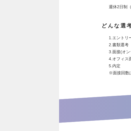
週休2日制
どんな選
1.エントリ
2.書類選考
3.面接(オ
4.オフィス
5.内定
※面接回数