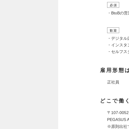
必須
・BtoBの
歓迎
・デジタル
・インスタ
・セルフス
雇用形態
正社員
どこで働
〒107-0
PEGASUS 
※原則出社