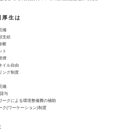
利厚生は
完備
額支給
診断
ント
禁煙
ネイル自由
リンク制度
完備
C貸与
ワークによる環境整備費の補助
ーク(ワーケーション)制度
は