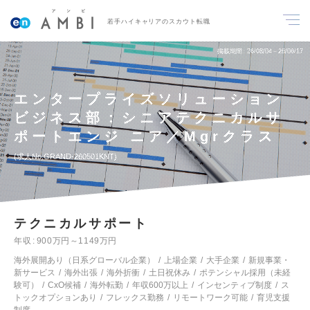
若手ハイキャリアのスカウト転職
掲載期間
26/08/04～26/08/17
エンタープライズソリューション
ビジネス部：シニアテクニカルサ
ポートエンジ ニア／Mgrクラス
求人No.GRAND-260501KNT
テクニカルサポート
年収
900万円～1149万円
海外展開あり（日系グローバル企業）
上場企業
大手企業
新規事業・
新サービス
海外出張
海外折衝
土日祝休み
ポテンシャル採用（未経
験可）
CxO候補
海外転勤
年収600万以上
インセンティブ制度
ス
トックオプションあり
フレックス勤務
リモートワーク可能
育児支援