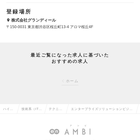
登録場所
株式会社グランディール
〒150-0031 東京都渋谷区桜丘町13-4 アロマ桜丘4F
最近ご覧になった求人に基づいた
おすすめの求人
ホーム
ハイク
技術系（IT・
テクニカ
エンタープライズソリューションビジネ
ラス求
Web・通信
ルサポー
ス部：シニアテクニカルサポートエン
人TOP
系）の転職
トの転職
ジ ニア／Mgrクラスの求人情報