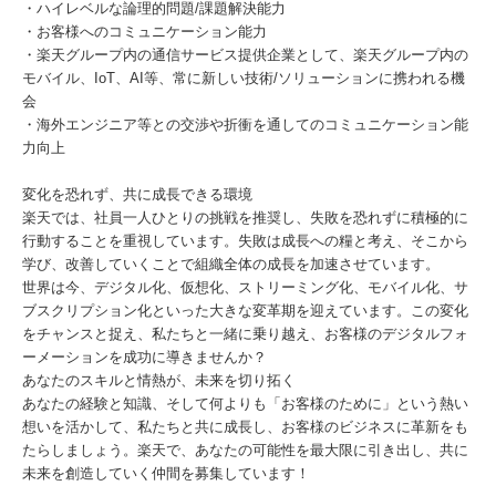
・ハイレベルな論理的問題/課題解決能力
・お客様へのコミュニケーション能力
・楽天グループ内の通信サービス提供企業として、楽天グループ内の
モバイル、IoT、AI等、常に新しい技術/ソリューションに携われる機
会
・海外エンジニア等との交渉や折衝を通してのコミュニケーション能
力向上
変化を恐れず、共に成長できる環境
楽天では、社員一人ひとりの挑戦を推奨し、失敗を恐れずに積極的に
行動することを重視しています。失敗は成長への糧と考え、そこから
学び、改善していくことで組織全体の成長を加速させています。
世界は今、デジタル化、仮想化、ストリーミング化、モバイル化、サ
ブスクリプション化といった大きな変革期を迎えています。この変化
をチャンスと捉え、私たちと一緒に乗り越え、お客様のデジタルフォ
ーメーションを成功に導きませんか？
あなたのスキルと情熱が、未来を切り拓く
あなたの経験と知識、そして何よりも「お客様のために」という熱い
想いを活かして、私たちと共に成長し、お客様のビジネスに革新をも
たらしましょう。楽天で、あなたの可能性を最大限に引き出し、共に
未来を創造していく仲間を募集しています！