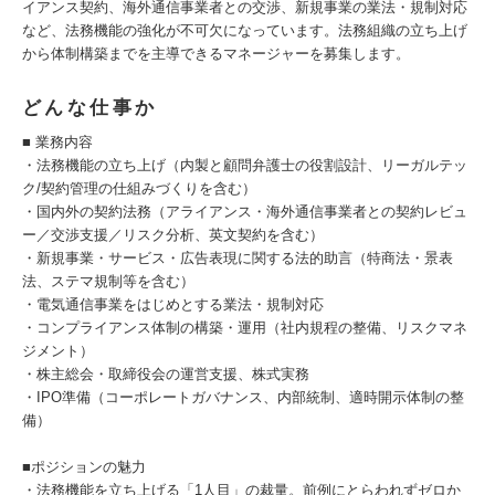
イアンス契約、海外通信事業者との交渉、新規事業の業法・規制対応
など、法務機能の強化が不可欠になっています。法務組織の立ち上げ
から体制構築までを主導できるマネージャーを募集します。
どんな仕事か
■ 業務内容
・法務機能の立ち上げ（内製と顧問弁護士の役割設計、リーガルテッ
ク/契約管理の仕組みづくりを含む）
・国内外の契約法務（アライアンス・海外通信事業者との契約レビュ
ー／交渉支援／リスク分析、英文契約を含む）
・新規事業・サービス・広告表現に関する法的助言（特商法・景表
法、ステマ規制等を含む）
・電気通信事業をはじめとする業法・規制対応
・コンプライアンス体制の構築・運用（社内規程の整備、リスクマネ
ジメント）
・株主総会・取締役会の運営支援、株式実務
・IPO準備（コーポレートガバナンス、内部統制、適時開示体制の整
備）
■ポジションの魅力
・法務機能を立ち上げる「1人目」の裁量。前例にとらわれずゼロか