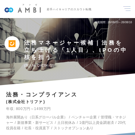
若手ハイキャリアのスカウト転職
掲載期間
26/08/03～26/08/16
法務マネージャー候補｜法務を
立ち上げる「1人目」、IPOの中
核を担う
求人No.QAEBK-02
法務・コンプライアンス
株式会社トリファ
年収
800万円～1499万円
海外展開あり（日系グローバル企業）
ベンチャー企業
管理職・マネジ
ャー
新規事業・新サービス
土日祝休み
1億円以上資金調達済
20代
役員在籍
社長・役員直下
ストックオプションあり