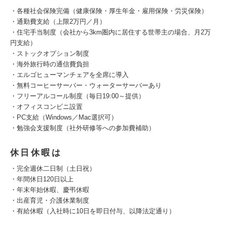
・各種社会保険完備（健康保険・厚生年金・雇用保険・労災保険）
・通勤費支給（上限2万円／月）
・住宅手当制度（会社から3km圏内に居住する世帯主の場合、月2万
円支給）
・ストックオプション制度
・海外旅行時の通信費負担
・エルゴヒューマンチェアを全席に導入
・無料コーヒーサーバー・ウォーターサーバーあり
・フリーアルコール制度（毎日19:00～提供）
・オフィスコンビニ設置
・PC支給（Windows／Mac選択可）
・勉強会支援制度（社外研修等への参加費補助）
休日休暇は
・完全週休二日制（土日祝）
・年間休⽇120日以上
・年末年始休暇、慶弔休暇
・出産育児・介護休業制度
・有給休暇（入社時に10日を即日付与、以降法定通り）