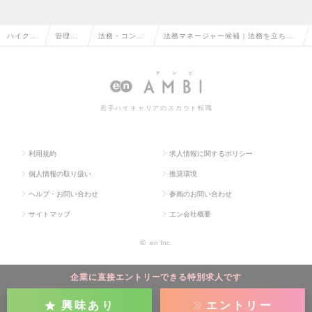
ハイクラ
管理部
法務・コンプ
法務マネージャー候補｜法務を立ち上
ス求人T
門系の
ライアンスの
げる「1人目」、IPOの中核を担うの求
OP
転職
転職
人情報
若手ハイキャリアのスカウト転職
利用規約
求人情報に関するポリシー
個人情報の取り扱い
推奨環境
ヘルプ・お問い合わせ
参画のお問い合わせ
サイトマップ
エン会社概要
©
en Inc.
企業に直接エントリーできる特別求人です
興味あり
エントリー