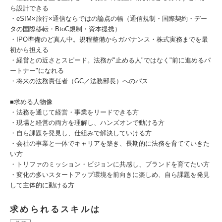
ら設計できる
・eSIM×旅行×通信ならではの論点の幅（通信規制・国際契約・デー
タの国際移転・BtoC規制・資本提携）
・IPO準備のど真ん中。規程整備からガバナンス・株式実務までを最
初から担える
・経営との近さとスピード。法務が"止める人"ではなく"前に進めるパ
ートナー"になれる
・将来の法務責任者（GC／法務部長）へのパス
■求める人物像
・法務を通じて経営・事業をリードできる方
・現場と経営の両方を理解し、ハンズオンで動ける方
・自ら課題を発見し、仕組みで解決していける方
・会社の事業と一体でキャリアを築き、長期的に法務を育てていきた
い方
・トリファのミッション・ビジョンに共感し、ブランドを育てたい方
・変化の多いスタートアップ環境を前向きに楽しめ、自ら課題を発見
して主体的に動ける方
求められるスキルは