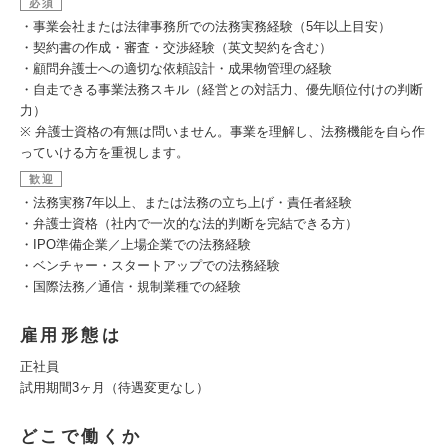
必須
・事業会社または法律事務所での法務実務経験（5年以上目安）
・契約書の作成・審査・交渉経験（英文契約を含む）
・顧問弁護士への適切な依頼設計・成果物管理の経験
・自走できる事業法務スキル（経営との対話力、優先順位付けの判断
力）
※ 弁護士資格の有無は問いません。事業を理解し、法務機能を自ら作
っていける方を重視します。
歓迎
・法務実務7年以上、または法務の立ち上げ・責任者経験
・弁護士資格（社内で一次的な法的判断を完結できる方）
・IPO準備企業／上場企業での法務経験
・ベンチャー・スタートアップでの法務経験
・国際法務／通信・規制業種での経験
雇用形態は
正社員
試用期間3ヶ月（待遇変更なし）
どこで働くか