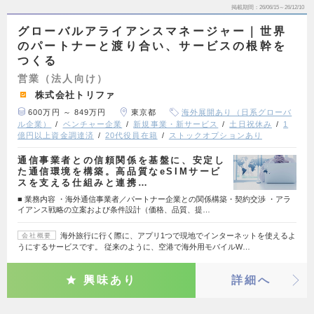
掲載期間
26/06/15～26/12/10
グローバルアライアンスマネージャー｜世界
のパートナーと渡り合い、サービスの根幹を
つくる
営業（法人向け）
株式会社トリファ
600万円 ～ 849万円
東京都
海外展開あり（日系グローバ
ル企業）
ベンチャー企業
新規事業・新サービス
土日祝休み
1
億円以上資金調達済
20代役員在籍
ストックオプションあり
通信事業者との信頼関係を基盤に、安定し
た通信環境を構築。高品質なeSIMサービ
スを支える仕組みと連携…
■ 業務内容 ・海外通信事業者／パートナー企業との関係構築・契約交渉 ・アラ
イアンス戦略の立案および条件設計（価格、品質、提…
海外旅行に行く際に、アプリ1つで現地でインターネットを使えるよ
会社概要
うにするサービスです。 従来のように、空港で海外用モバイルW…
興味あり
詳細へ