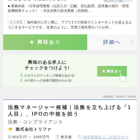
■ 業務内容 ・日常経理業務（仕訳入力・記帳、支払処理、請求書の発行・管理、
経費精算チェック） ・月次決算の担当業務（自律的…
海外旅行に行く際に、アプリ1つで現地でインターネットを使えるよ
会社概要
うにするサービスです。 従来のように、空港で海外用モバイルW…
興味あり
詳細へ
興味のある求人に
チェックをつけよう!
興味あり
スカウトのマッチング精度があがる!
その求人への合格可能性がわかる!
掲載期間
26/08/03～26/08/16
法務マネージャー候補｜法務を立ち上げる「1
人目」、IPOの中核を担う
法務・コンプライアンス
株式会社トリファ
800万円 ～ 1499万円
東京都
海外展開あり（日系グロー