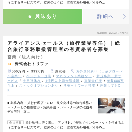
うにするサービスです。 従来のように、空港で海外用モバイルW…
興味あり
詳細へ
掲載期間
26/07/28～26/08/10
アライアンスセールス（旅行業界専任）｜総
合旅行業務取扱管理者の有資格者を募集
営業（法人向け）
株式会社トリファ
500万円 ～ 999万円
東京都
海外展開あり（日系グローバ
ル企業）
ベンチャー企業
マネジメント業務なし
新規事業・新サ
ービス
土日祝休み
1億円以上資金調達済
事業責任者
年収600万
以上
ストックオプションあり
リモートワーク可能
副業してもO
K
■ 業務内容 ・旅行代理店・OTA・航空会社等の旅行業界パ
ートナーとの提携交渉・契約締結 ・パートナー別の収益モ
デル設計・取…
海外旅行に行く際に、アプリ1つで現地でインターネットを使えるよ
会社概要
うにするサービスです。 従来のように、空港で海外用モバイルW…