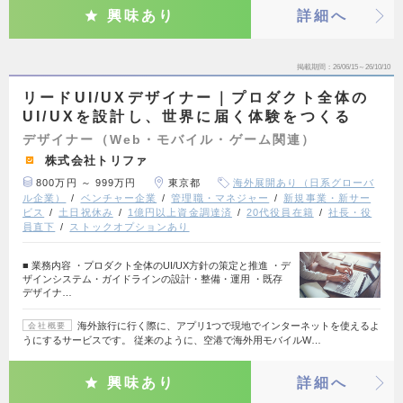
興味あり
詳細へ
掲載期間
26/06/15～26/10/10
リードUI/UXデザイナー｜プロダクト全体の
UI/UXを設計し、世界に届く体験をつくる
デザイナー（Web・モバイル・ゲーム関連）
株式会社トリファ
800万円 ～ 999万円
東京都
海外展開あり（日系グローバ
ル企業）
ベンチャー企業
管理職・マネジャー
新規事業・新サー
ビス
土日祝休み
1億円以上資金調達済
20代役員在籍
社長・役
員直下
ストックオプションあり
■ 業務内容 ・プロダクト全体のUI/UX方針の策定と推進 ・デ
ザインシステム・ガイドラインの設計・整備・運用 ・既存
デザイナ…
海外旅行に行く際に、アプリ1つで現地でインターネットを使えるよ
会社概要
うにするサービスです。 従来のように、空港で海外用モバイルW…
興味あり
詳細へ