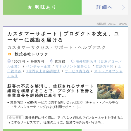
興味あり
詳細へ
掲載期間
26/07/27～26/08/09
カスタマーサポート｜プロダクトを支え、ユ
ーザーに感動を届ける
カスタマーサクセス・サポート・ヘルプデスク
株式会社トリファ
450万円 ～ 649万円
東京都
海外展開あり（日系グローバ
ル企業）
ベンチャー企業
マネジメント業務なし
英語力不問
土
日祝休み
1億円以上資金調達済
サービス責任者
ストックオプショ
ンあり
顧客の不安を解消し、信頼されるサポート
組織を構築することで、プロダクト改善と
事業成長を継続的に牽引す…
■ 業務内容 ・eSIMサービスに関する問い合わせ対応（チャット・メール中心）
・トラブルシューティングおよび利用サポート（…
海外旅行に行く際に、アプリ1つで現地でインターネットを使えるよ
会社概要
うにするサービスです。 従来のように、空港で海外用モバイルW…