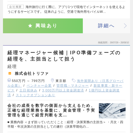
海外旅行に行く際に、アプリ1つで現地でインターネットを使えるよ
会社概要
うにするサービスです。 従来のように、空港で海外用モバイルW…
興味あり
詳細へ
掲載期間
26/07/28～26/08/10
経理マネージャー候補｜IPO準備フェーズの
経理を、主担当として担う
経理
株式会社トリファ
550万円 ～ 799万円
東京都
海外展開あり（日系グローバ
ル企業）
ベンチャー企業
管理職・マネジャー
新規事業・新サー
ビス
土日祝休み
3,000万円以上資金調達済
1億円以上資金調達
済
ストックオプションあり
会社の成長を数字の側面から支えるため、
正確な経理業務を基盤に、資金管理・予実
管理を通じて経営判断を支…
■ 業務内容 ＜まず担っていただくこと：経理・決算実務の主担当＞ ・月次・四
半期・年次決算の主担当としての遂行（決算早期化の…