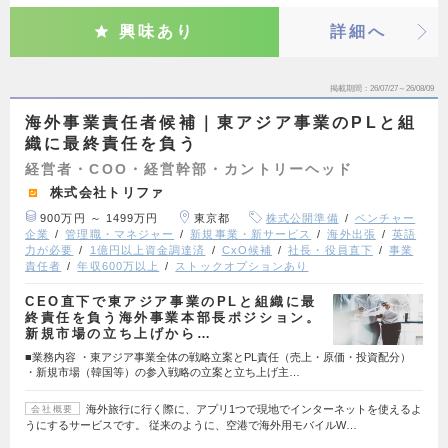
興味あり
詳細へ
掲載期間
26/07/27～26/08/09
海外事業責任者候補｜東アジア事業のPLと組
織に最終責任を負う
経営者・COO・経営幹部・カントリーヘッド
株式会社トリファ
900万円 ～ 1499万円
東京都
株式公開準備
ベンチャー
企業
管理職・マネジャー
新規事業・新サービス
海外出張
英語
力が必要
1億円以上資金調達済
CxO候補
社長・役員直下
事業
責任者
年収600万以上
ストックオプションあり
CEO直下で東アジア事業のPLと組織に最
終責任を負う海外事業本部長ポジション。
新規市場の立ち上げから…
■業務内容 ・東アジア事業全体の戦略立案とPL責任（売上・原価・投資配分）
・新規市場（韓国等）の参入戦略の立案と立ち上げ主…
海外旅行に行く際に、アプリ1つで現地でインターネットを使えるよ
会社概要
うにするサービスです。 従来のように、空港で海外用モバイルW…