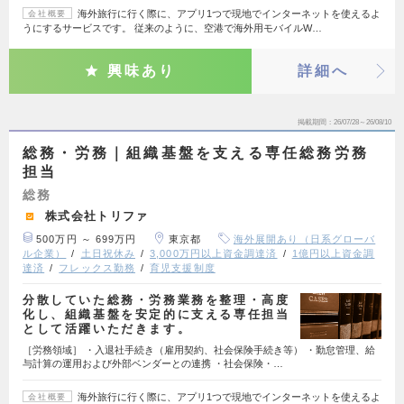
海外旅行に行く際に、アプリ1つで現地でインターネットを使えるよ
会社概要
うにするサービスです。 従来のように、空港で海外用モバイルW…
興味あり
詳細へ
掲載期間
26/07/28～26/08/10
総務・労務｜組織基盤を支える専任総務労務
担当
総務
株式会社トリファ
500万円 ～ 699万円
東京都
海外展開あり（日系グローバ
ル企業）
土日祝休み
3,000万円以上資金調達済
1億円以上資金調
達済
フレックス勤務
育児支援制度
分散していた総務・労務業務を整理・高度
化し、組織基盤を安定的に支える専任担当
として活躍いただきます。
［労務領域］ ・入退社手続き（雇用契約、社会保険手続き等） ・勤怠管理、給
与計算の運用および外部ベンダーとの連携 ・社会保険・…
海外旅行に行く際に、アプリ1つで現地でインターネットを使えるよ
会社概要