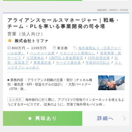
掲載期間
26/06/15～27/02/20
アライアンスセールスマネージャー｜戦略・
チーム・PLを率いる事業開発の司令塔
営業（法人向け）
株式会社トリファ
800万円 ～ 1199万円
東京都
海外展開あり（日系グロー
バル企業）
ベンチャー企業
マネジメント業務なし
新規事業・新
サービス
土日祝休み
1億円以上資金調達済
20代役員在籍
社
長・役員直下
事業責任者
サービス責任者
年収600万以上
スト
ックオプションあり
■ 業務内容 ・アライアンス戦略の立案・実行（チャネル種
別・優先度・KPI・収益モデルの設計） ・大型パートナー
（OTA・旅…
海外旅行に行く際に、アプリ1つで現地でインターネットを使えるよ
会社概要
うにするサービスです。 従来のように、空港で海外用モバイルW…
興味あり
詳細へ