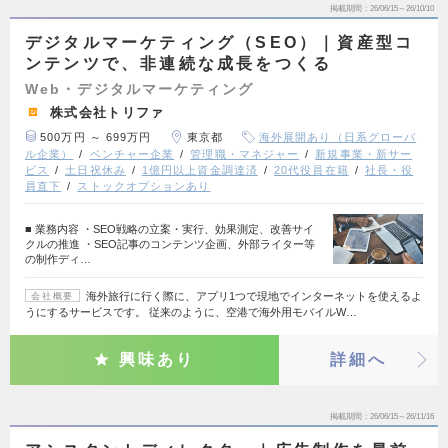
掲載期間
26/06/15～26/10/10
デジタルマーケティング（SEO）｜資産型コ
ンテンツで、非連続な成長をつくる
Web・デジタルマーケティング
株式会社トリファ
500万円 ～ 699万円
東京都
海外展開あり（日系グローバ
ル企業）
ベンチャー企業
管理職・マネジャー
新規事業・新サー
ビス
土日祝休み
1億円以上資金調達済
20代役員在籍
社長・役
員直下
ストックオプションあり
■ 業務内容 ・SEO戦略の立案・実行、効果測定、改善サイ
クルの推進 ・SEO記事のコンテンツ企画、外部ライター等
の制作ディ…
海外旅行に行く際に、アプリ1つで現地でインターネットを使えるよ
会社概要
うにするサービスです。 従来のように、空港で海外用モバイルW…
興味あり
詳細へ
掲載期間
26/06/15～26/11/16