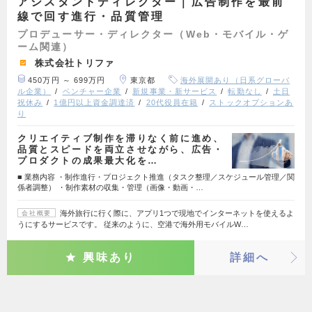
アシスタントディレクター｜広告制作を最前
線で回す進行・品質管理
プロデューサー・ディレクター（Web・モバイル・ゲ
ーム関連）
株式会社トリファ
450万円 ～ 699万円
東京都
海外展開あり（日系グローバ
ル企業）
ベンチャー企業
新規事業・新サービス
転勤なし
土日
祝休み
1億円以上資金調達済
20代役員在籍
ストックオプションあ
り
クリエイティブ制作を滞りなく前に進め、
品質とスピードを両立させながら、広告・
プロダクトの成果最大化を…
■ 業務内容 ・制作進行・プロジェクト推進（タスク整理／スケジュール管理／関
係者調整） ・制作素材の収集・管理（画像・動画・…
海外旅行に行く際に、アプリ1つで現地でインターネットを使えるよ
会社概要
うにするサービスです。 従来のように、空港で海外用モバイルW…
興味あり
詳細へ