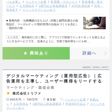
バル企業）
ベンチャー企業
管理職・マネジャー
新規事業・新サ
ービス
土日祝休み
1億円以上資金調達済
20代役員在籍
社長・
役員直下
ストックオプションあり
■ 業務内容 ・法務機能の立ち上げ（内製と顧問弁護士の役
割設計、リーガルテック/契約管理の仕組みづくりを含む）
・国内外の契…
海外旅行に行く際に、アプリ1つで現地でインターネットを使えるよ
会社概要
うにするサービスです。 従来のように、空港で海外用モバイルW…
興味あり
詳細へ
掲載期間
26/08/03～26/08/17
デジタルマーケティング（運用型広告）｜広
告運用を主導し、ユーザー獲得をリードする
マーケティング・販促企画
株式会社トリファ
600万円 ～ 799万円
東京都
ベンチャー企業
転勤な
し
土日祝休み
1億円以上資金調達済
年収600万以上
ストックオ
プションあり