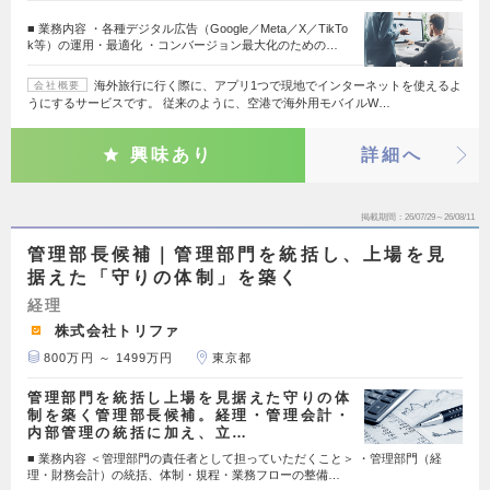
■ 業務内容 ・各種デジタル広告（Google／Meta／X／TikTo
k等）の運用・最適化 ・コンバージョン最大化のための…
海外旅行に行く際に、アプリ1つで現地でインターネットを使えるよ
会社概要
うにするサービスです。 従来のように、空港で海外用モバイルW…
興味あり
詳細へ
掲載期間
26/07/29～26/08/11
管理部長候補｜管理部門を統括し、上場を見
据えた「守りの体制」を築く
経理
株式会社トリファ
800万円 ～ 1499万円
東京都
管理部門を統括し上場を見据えた守りの体
制を築く管理部長候補。経理・管理会計・
内部管理の統括に加え、立…
■ 業務内容 ＜管理部門の責任者として担っていただくこと＞ ・管理部門（経
理・財務会計）の統括、体制・規程・業務フローの整備…