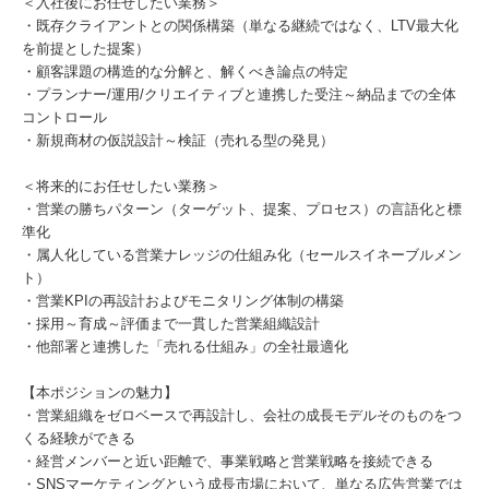
＜入社後にお任せしたい業務＞
・既存クライアントとの関係構築（単なる継続ではなく、LTV最大化
を前提とした提案）
・顧客課題の構造的な分解と、解くべき論点の特定
・プランナー/運用/クリエイティブと連携した受注～納品までの全体
コントロール
・新規商材の仮説設計～検証（売れる型の発見）
＜将来的にお任せしたい業務＞
・営業の勝ちパターン（ターゲット、提案、プロセス）の言語化と標
準化
・属人化している営業ナレッジの仕組み化（セールスイネーブルメン
ト）
・営業KPIの再設計およびモニタリング体制の構築
・採用～育成～評価まで一貫した営業組織設計
・他部署と連携した「売れる仕組み」の全社最適化
【本ポジションの魅力】
・営業組織をゼロベースで再設計し、会社の成長モデルそのものをつ
くる経験ができる
・経営メンバーと近い距離で、事業戦略と営業戦略を接続できる
・SNSマーケティングという成長市場において、単なる広告営業では