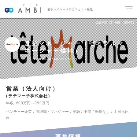
若手ハイキャリアのスカウト転職
掲載期間
26/08/05～26/08/18
営業マネージャー（ゼネラルマ
ネージャー候補）
求人No.DGNRW-SOLsales-MGR
営業（法人向け）
テテマーチ株式会社
年収
600万円～899万円
ベンチャー企業
管理職・マネジャー
英語力不問
転勤なし
土日祝休
み
募集情報