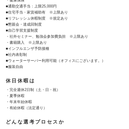
・健康保険
■通勤交通手当：上限25,000円
■住宅手当・家賃補助有 ※上限あり
■リフレッシュ休暇制度 ※規定あり
■懇親会・達成回制度
■自己学習支援制度
・社外セミナー、勉強会参加費負担 ※上限あり
・書籍購入 ※上限あり
■インフルエンザ予防接種
■社内表彰制
■ウォーターサーバー利用可能（オフィスにございます。）
■服装自由
休日休暇は
・完全週休2日制（土・日・祝）
・夏季休暇
・年末年始休暇
・有給休暇（法定通り）
どんな選考プロセスか