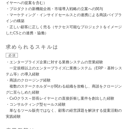
イヤーへの提案を含む）
・プロダクトの新機能企画・市場導入戦略の立案への関与
・マーケティング・インサイドセールスとの連携による商談パイプラ
インの構築
・正しい顧客に正しく売る（サクセス可能なプロジェクトをイメージ
したCSとの連携・協働）
求められるスキルは
必須
・エンタープライズ企業に対する業務システムの営業経験
一定規模以上のエンタープライズに業務システム（ERP・基幹シス
テム等）の導入経験
・商談のクロージング経験
複数のステークホルダーが関わる組織を攻略し、商談をクロージン
グに至らしめた経験
・CxOクラス～部長レイヤーとの直接折衝し案件を創出した経験
・コンサルティング型セールス経験
単なるツール販売ではなく、顧客の経営課題を解決する提案活動の
実践経験