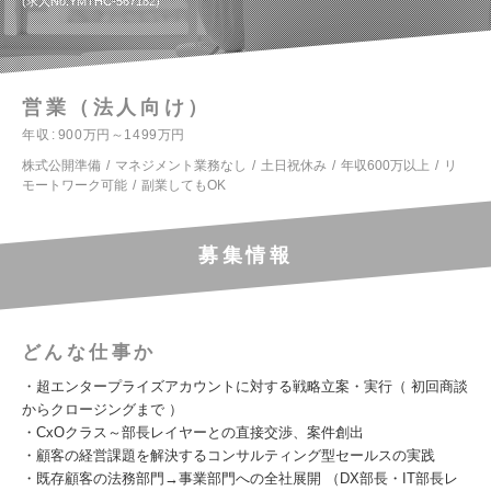
求人No.YMTHC-567182
営業（法人向け）
年収
900万円～1499万円
株式公開準備
マネジメント業務なし
土日祝休み
年収600万以上
リ
モートワーク可能
副業してもOK
募集情報
どんな仕事か
・超エンタープライズアカウントに対する戦略立案・実行（ 初回商談
からクロージングまで ）
・CxOクラス～部長レイヤーとの直接交渉、案件創出
・顧客の経営課題を解決するコンサルティング型セールスの実践
・既存顧客の法務部門→事業部門への全社展開 （DX部長・IT部長レ