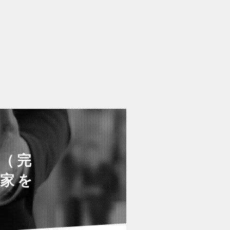
（完
で家を