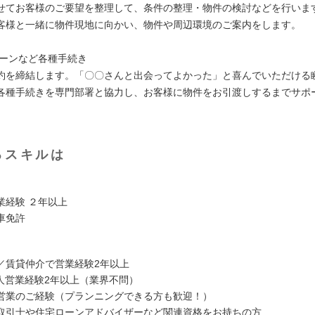
せてお客様のご要望を整理して、条件の整理・物件の検討などを行いま
客様と一緒に物件現地に向かい、物件や周辺環境のご案内をします。
ローンなど各種手続き
約を締結します。「〇〇さんと出会ってよかった」と喜んでいただける
各種手続きを専門部署と協力し、お客様に物件をお引渡しするまでサポ
るスキルは
業経験 ２年以上
車免許
／賃貸仲介で営業経験2年以上
法人営業経験2年以上（業界不問）
営業のご経験（プランニングできる方も歓迎！）
取引士や住宅ローンアドバイザーなど関連資格をお持ちの方