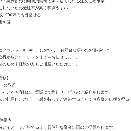
中！業界初の初期費用無料で家を建てられる注文住宅事業
在しないため受注率が高く稼ぎやすい
収1000万円も目指せる
価制度
】
社ブランド「IEGAO」において、お問合せ頂いたお客様への
取得からクロージングまでをお任せします。
みのため未経験の方もご活躍いただけます。
業務】
ントの取得
ただいたお客様に、電話にて弊社サービスのご紹介をします。
んと把握し、スピード感を持ってご連絡することでお客様の信頼を得る
物件案内
払いイメージが持てるよう具体的な資金計画のご提案をします。