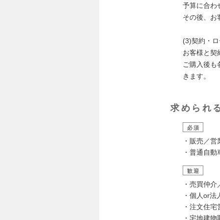
予算に合わ
その後、お
(3)契約・
お客様と契
ご購入後も
きます。
求められ
必須
・販売／営
・普通自動
歓迎
・売買仲介
・個人or
・注文住宅
・宅地建物