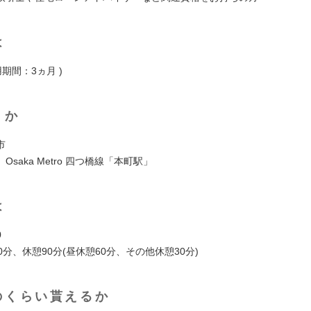
は
用期間：3ヵ月 )
くか
市
Osaka Metro 四つ橋線「本町駅」
は
0
0分、休憩90分(昼休憩60分、その他休憩30分)
のくらい貰えるか