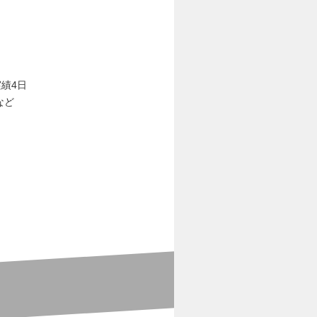
実績4日
など