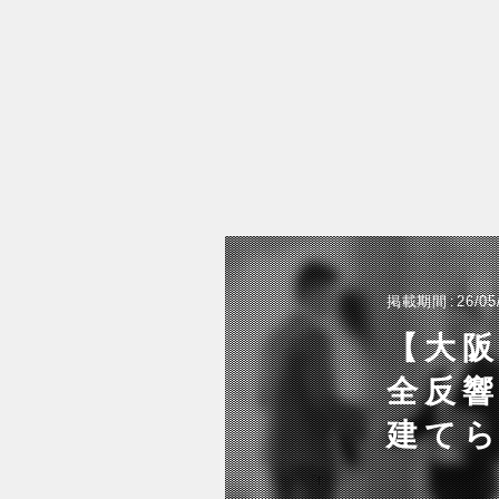
掲載期間
26/05
【大
全反
建て