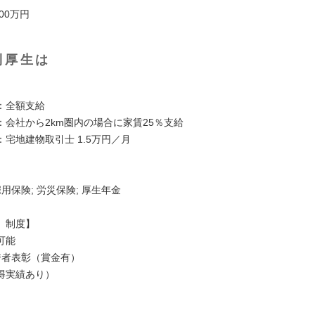
00万円
利厚生は
】
：全額支給
：会社から2km圏内の場合に家賃25％支給
宅地建物取引士 1.5万円／月
】
雇用保険; 労災保険; 厚生年金
、制度】
可能
秀者表彰（賞金有）
得実績あり）