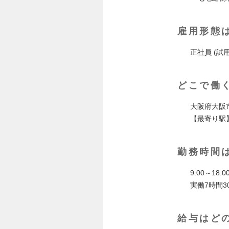
雇用形態
正社員 (試
どこで働
大阪府大阪
【最寄り駅】
勤務時間
9:00～18:0
実働7時間3
給与はど