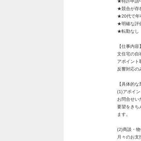
★特許申請
★競合が存
★20代で年
★明確な評
★転勤なし
【仕事内容
文住宅の自
アポイント
反響対応の
【具体的な
(1)アポイ
お問合せい
要望をきち
ます。
(2)商談・
月々のお支