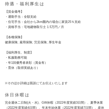
待遇・福利厚生は
【賃金備考】
・通勤手当：全額支給
・住宅手当：会社から2km圏内の場合に家賃25％支給
・資格手当：宅地建物取引士 1.5万円／月
【各種保険】
健康保険; 雇用保険; 労災保険; 厚生年金
【福利厚生、制度】
・私服勤務可能
・年1回優秀者表彰（賞金有）
・育休（取得実績あり）
※そのほか詳細は面談にてお伝えいたします
休日休暇は
完全週休二日制(火・水)、GW休暇（2022年度実績3日間）、夏季休業
（2022年度実績4日間）、年末年始休業（2022年度実績7日間）、産休