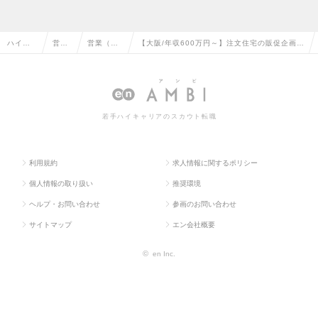
ハイク
営業
営業（個
【大阪/年収600万円～】注文住宅の販促企画・
ラス求
系の
人向け）
販売【初期費用無料で家を建てられる注文住宅
人TOP
転職
の転職
事業】の求人情報
若手ハイキャリアのスカウト転職
利用規約
求人情報に関するポリシー
個人情報の取り扱い
推奨環境
ヘルプ・お問い合わせ
参画のお問い合わせ
サイトマップ
エン会社概要
©
en Inc.