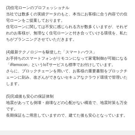
(3)住宅ローンのプロフェッショナル
当社では数多くの実績データのもと、本当にお客様に合う内容での住
宅ローンをご提案しております。
住宅ローンに関しては不安に感じられる方が数多くいますが、それぞ
れのお客様が、無理なく住宅ローンと付き合っていける環境を、私た
ちがプランニングさせていただきます。
(4)最新テクノロジーを駆使した「スマートハウス」
お手持ちのスマートフォンがリモコンになって家電制御が可能になる
「iRemocon」というIoTサービスも標準でお付けしています。
さらに、ブロックチェーンを用いて、お客様の重要書類をブロックチ
ェーンに刻み、改ざんができないセキュアなクラウド環境で管理いた
します。
(5)完成後も安心の保証体制
地震があっても倒壊・崩壊などの心配がない構造で、地震対策も万全
です。
長期保証もご用意していますので、建てた後も安心となっています。