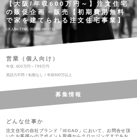
【大阪/年収600万円～】注文住宅
の販促企画・販売【初期費用無料
で家を建てられる注文住宅事業】
求人No.TYMC-202311-28537-b
営業（個人向け）
年収
600万円～799万円
英語力不問
転勤なし
年収600万以上
募集情報
どんな仕事か
注文住宅の自社ブランド「IEGAO」において、お問合せ頂
いたお客様へのアポイント取得からクロージングまでをお