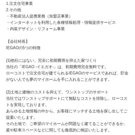
1.注文住宅事業
2.その他
・不動産法人提携業務（加盟店事業）
・インターネットを利用した各種情報処理・情報提供サービス
・内装デザイン・リフォーム事業
【会社特長】
IEGAOの5つの特徴
(1)他社にはない、完全に初期費用を抑えた家づくり
当社の「IEGAO -イエガオ-」は、初期費用完全無料です。
ローコストで注文住宅が建てられるIEGAOのサービスであれば、貯金
がない人でも夢のマイホームを手に入れることができます。
(2)土地と建物のコストを抑えて、ワンストップのサポート
当社ではワンストップサポートにて無駄なコストを排除し、ローコス
トを実現しております。
あらゆる土地情報の中から、お客様にマッチする土地を探し出してご
提案いたします。
その土地で、ご希望のマイホームが問題なく建てることができるか、
庭や駐車スペースなどに関しても徹底的に検証いたします。