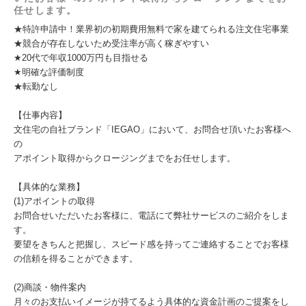
任せします。
★特許申請中！業界初の初期費用無料で家を建てられる注文住宅事業
★競合が存在しないため受注率が高く稼ぎやすい
★20代で年収1000万円も目指せる
★明確な評価制度
★転勤なし
【仕事内容】
文住宅の自社ブランド「IEGAO」において、お問合せ頂いたお客様へ
の
アポイント取得からクロージングまでをお任せします。
【具体的な業務】
(1)アポイントの取得
お問合せいただいたお客様に、電話にて弊社サービスのご紹介をしま
す。
要望をきちんと把握し、スピード感を持ってご連絡することでお客様
の信頼を得ることができます。
(2)商談・物件案内
月々のお支払いイメージが持てるよう具体的な資金計画のご提案をし