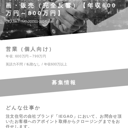
画・販売（完全反響）【年収600
万円～800万円】
求人No.TYMC-202311-28541-b
営業（個人向け）
年収
600万円～799万円
英語力不問
転勤なし
年収600万以上
募集情報
どんな仕事か
注文住宅の自社ブランド「IEGAO」において、お問合せ頂
いたお客様へのアポイント取得からクロージングまでをお
任せします。