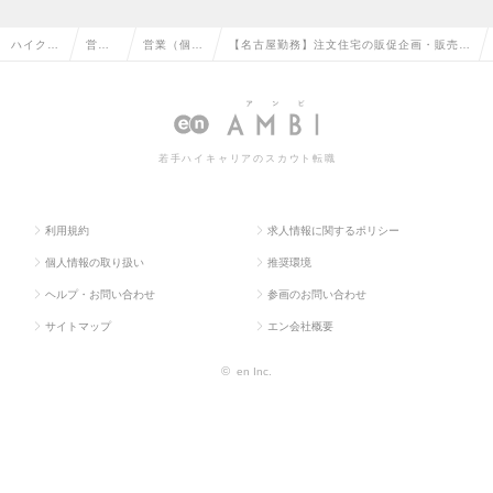
ハイクラ
営業
営業（個人
【名古屋勤務】注文住宅の販促企画・販売
ス求人T
系の
向け）の転
（完全反響）【年収600万円～800万円】の
OP
転職
職
求人情報
若手ハイキャリアのスカウト転職
利用規約
求人情報に関するポリシー
個人情報の取り扱い
推奨環境
ヘルプ・お問い合わせ
参画のお問い合わせ
サイトマップ
エン会社概要
©
en Inc.