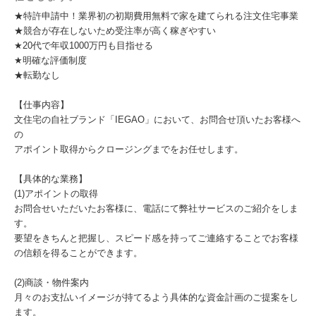
★特許申請中！業界初の初期費用無料で家を建てられる注文住宅事業
★競合が存在しないため受注率が高く稼ぎやすい
★20代で年収1000万円も目指せる
★明確な評価制度
★転勤なし
【仕事内容】
文住宅の自社ブランド「IEGAO」において、お問合せ頂いたお客様へ
の
アポイント取得からクロージングまでをお任せします。
【具体的な業務】
(1)アポイントの取得
お問合せいただいたお客様に、電話にて弊社サービスのご紹介をしま
す。
要望をきちんと把握し、スピード感を持ってご連絡することでお客様
の信頼を得ることができます。
(2)商談・物件案内
月々のお支払いイメージが持てるよう具体的な資金計画のご提案をし
ます。