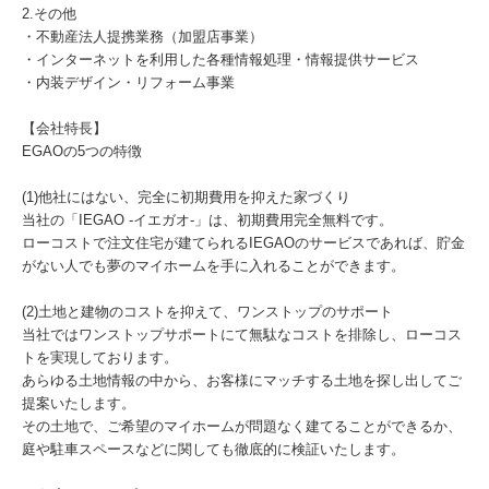
2.その他
・不動産法人提携業務（加盟店事業）
・インターネットを利用した各種情報処理・情報提供サービス
・内装デザイン・リフォーム事業
【会社特長】
EGAOの5つの特徴
(1)他社にはない、完全に初期費用を抑えた家づくり
当社の「IEGAO -イエガオ-」は、初期費用完全無料です。
ローコストで注文住宅が建てられるIEGAOのサービスであれば、貯金
がない人でも夢のマイホームを手に入れることができます。
(2)土地と建物のコストを抑えて、ワンストップのサポート
当社ではワンストップサポートにて無駄なコストを排除し、ローコス
トを実現しております。
あらゆる土地情報の中から、お客様にマッチする土地を探し出してご
提案いたします。
その土地で、ご希望のマイホームが問題なく建てることができるか、
庭や駐車スペースなどに関しても徹底的に検証いたします。