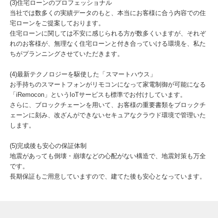
(3)住宅ローンのプロフェッショナル
当社では数多くの実績データのもと、本当にお客様に合う内容での住
宅ローンをご提案しております。
住宅ローンに関しては不安に感じられる方が数多くいますが、それぞ
れのお客様が、無理なく住宅ローンと付き合っていける環境を、私た
ちがプランニングさせていただきます。
(4)最新テクノロジーを駆使した「スマートハウス」
お手持ちのスマートフォンがリモコンになって家電制御が可能になる
「iRemocon」というIoTサービスも標準でお付けしています。
さらに、ブロックチェーンを用いて、お客様の重要書類をブロックチ
ェーンに刻み、改ざんができないセキュアなクラウド環境で管理いた
します。
(5)完成後も安心の保証体制
地震があっても倒壊・崩壊などの心配がない構造で、地震対策も万全
です。
長期保証もご用意していますので、建てた後も安心となっています。