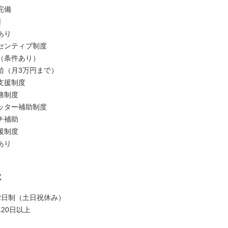
完備
回
あり
センティブ制度
（条件あり）
給（月3万円まで）
支援制度
務制度
ッター補助制度
チ補助
援制度
あり
は
2日制（土日祝休み）
20日以上