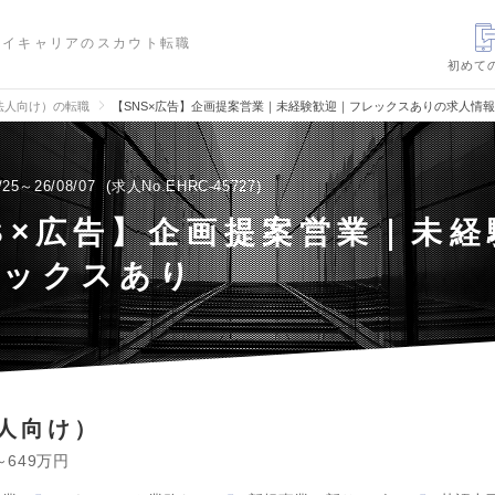
ハイキャリアのスカウト転職
初めて
法人向け）の転職
【SNS×広告】企画提案営業｜未経験歓迎｜フレックスありの求人情報
/25～26/08/07
求人No.EHRC-45727
S×広告】企画提案営業｜未経
レックスあり
人向け）
～649万円