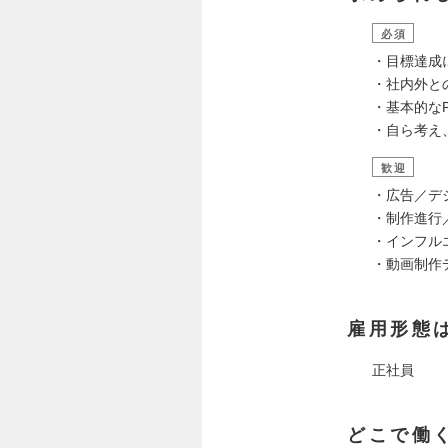
必須
・目標達成
・社内外と
・基本的なP
・自ら考え
歓迎
・広告／デ
・制作進行
・インフル
・動画制作
雇用形態
正社員
どこで働