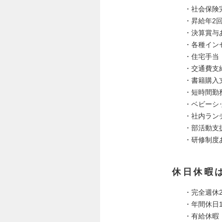
・社会保険
・昇給年2
・決算賞与
・各種イン
・住宅手当
・交通費支
・書籍購入
・短時間勤
・ベビーシ
・社内ラン
・部活動支
・研修制度
休日休暇
・完全週休
・年間休日1
・有給休暇