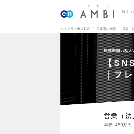
若手
ハイクラス求人TOP
営業系の転職
営業（
掲載期間
26/07
【SN
｜フ
営業（法
年収
450万円