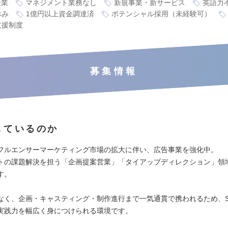
企業
マネジメント業務なし
新規事業・新サービス
英語力
休み
1億円以上資金調達済
ポテンシャル採用（未経験可）
支援制度
募集情報
しているのか
ンフルエンサーマーケティング市場の拡大に伴い、広告事業を強化中。
トの課題解決を担う「企画提案営業」「タイアップディレクション」領
す。
なく、企画・キャスティング・制作進行まで一気通貫で携われるため、S
実践力を幅広く身につけられる環境です。