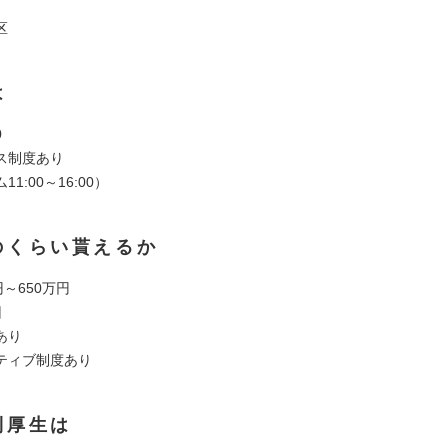
区
は
0
ス制度あり
1:00～16:00）
のくらい貰えるか
円～650万円
回
あり
ティブ制度あり
利厚生は