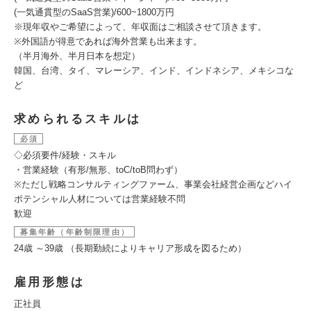
(一気通貫型のSaaS営業)/600~1800万円
※現年収やご希望によって、年収面はご相談させて頂きます。
※外国語が得意であれば海外営業も出来ます。
（半月海外、半月日本を想定）
韓国、台湾、タイ、マレーシア、インド、インドネシア、メキシコな
ど
求められるスキルは
必須
◇必須要件/経験・スキル
・営業経験（有形/無形、toC/toB問わず）
※ただし戦略コンサルティングファーム、事業会社経営企画などハイ
ポテンシャル人材については営業経験不問
歓迎
募集年齢（年齢制限理由）
24歳 ～39歳 （長期勤続によりキャリア形成を図るため）
雇用形態は
正社員