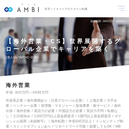
若手ハイキャリアのスカウト転職
掲載期間
26/07/25～26/08/07
【海外営業・CS】世界展開するグ
ローバル企業でキャリアを築く
求人No.YMTHC-0007
海外営業
年収
600万円～4999万円
外資系企業
海外展開あり（日系グローバル企業）
上場企業
大手企
業
ベンチャー企業
管理職・マネジャー
新規事業・新サービス
海外
出張
海外折衝
英語力が必要
中国語力が必要
英語力不問
転勤な
し
土日祝休み
3,000万円以上資金調達済
1億円以上資金調達済
ポテ
ンシャル採用（未経験可）
海外転勤
年収600万以上
インセンティブ制
度
ストックオプションあり
リモートワーク可能
副業してもOK
MB