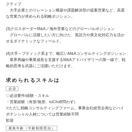
クティブ
大手企業とのリレーション構築や課題解決型の提案営業など、高度
な営業力が求められる戦略ポジション。
(3)クロスボーダーM&A／海外営業などのグローバルポジション
グローバルに活躍したい方に向けた、英語力や異文化対応力を活か
せるダイナミックなフィールド。
(4)大手～ブティック系まで、幅広いM&Aコンサルティングポジション
業界再編や事業成長を支援するM&Aアドバイザリーの第一線で、戦
略的思考を武器にご活躍いただけます。
求められるスキルは
必須
◇必須要件/経験・スキル
・営業経験（有形/無形、toC/toB問わず）
※ただし戦略コンサルティングファーム、事業会社経営企画などハイ
ポテンシャル人材については営業経験不問
歓迎
募集年齢（年齢制限理由）