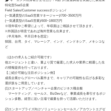
特化型SaaS企業
Field Sales/Customer successポジション/
(一気通貫型のSaaS営業マネージャー)/700~3500万円
(一気通貫型のSaaS営業)/600~1800万円
※現年収やご希望によって、年収面はご相談させて頂きます。
※外国語が得意であれば海外営業も出来ます。
（半月海外、半月日本を想定）
韓国、台湾、タイ、マレーシア、インド、インドネシア、メキシコな
ど
（ほかの求人もご紹介可能です）
他エージェントと違い、量より質で厳選した求人や業界に精通した生
の情報提供を行っております。
【ご紹介可能な注目ポジション例】
成長企業からグローバル案件まで、キャリアの可能性を広げる多彩な
選択肢をご用意しています。
(1)スタートアップ／ベンチャー企業のビジネス職全般
マーケティング、セールス、BizDevなど、事業成長を牽引するポジ
ション多数。経営に近い立場で裁量を持って活躍いただけます。
(2)エンタープライズ向けソリューションセールス／アカウントエグゼ