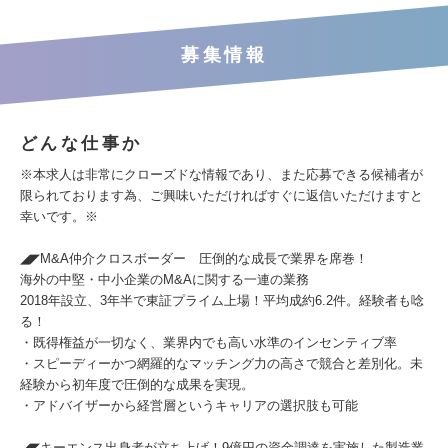
募集情報
どんな仕事か
※本求人は非常にクローズドな情報であり、また応募できる候補者が
限られております為、ご興味いただければすぐに返信いただけますと
幸いです。※
◢◤M&A仲介クロスボーダー 圧倒的な成長で業界を席巻！
海外の中堅・中小企業のM&Aに関する一連の業務
2018年設立、3年半で東証プライム上場！平均成約6.2件。経験者も唸
る！
・既得権益が一切なく、業界内でも高い水準のインセンティブ率
・スピーディーかつ網羅的なマッチング力の高さで競合と差別化。未
経験から初年度で圧倒的な成果を実現。
・アドバイザーから経営層というキャリアの選択肢も可能
◢◤キーエンス出身者が立ち上げ！9億円の資金調達を実施した製造業