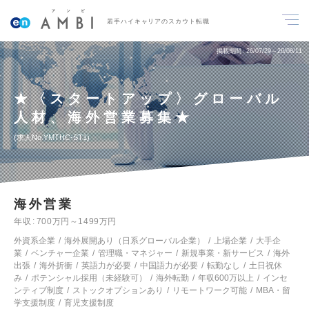
若手ハイキャリアのスカウト転職
掲載期間
26/07/29～26/08/11
★〈スタートアップ〉グローバル
人材、海外営業募集★
求人No.YMTHC-ST1
海外営業
年収
700万円～1499万円
外資系企業
海外展開あり（日系グローバル企業）
上場企業
大手企
業
ベンチャー企業
管理職・マネジャー
新規事業・新サービス
海外
出張
海外折衝
英語力が必要
中国語力が必要
転勤なし
土日祝休
み
ポテンシャル採用（未経験可）
海外転勤
年収600万以上
インセ
ンティブ制度
ストックオプションあり
リモートワーク可能
MBA・留
学支援制度
育児支援制度