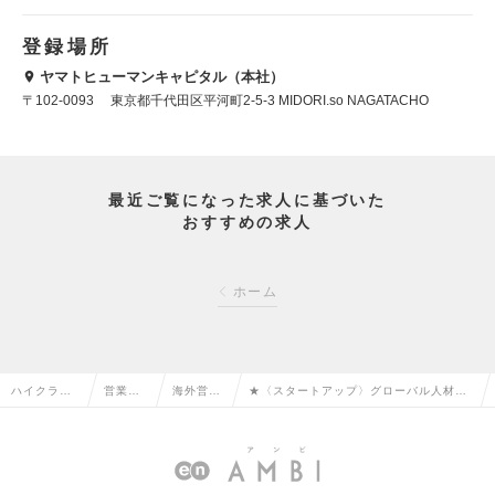
登録場所
ヤマトヒューマンキャピタル（本社）
〒102-0093 東京都千代田区平河町2-5-3 MIDORI.so NAGATACHO
最近ご覧になった求人に基づいた
おすすめの求人
ホーム
ハイクラス
営業系
海外営業
★〈スタートアップ〉グローバル人材、
求人TOP
の転職
の転職
海外営業募集★の求人情報