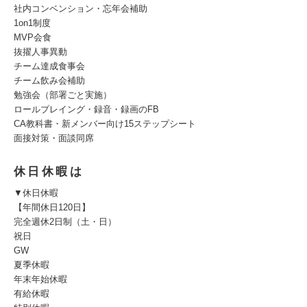
社内コンベンション・忘年会補助
1on1制度
MVP会食
抜擢人事異動
チーム達成食事会
チーム飲み会補助
勉強会（部署ごと実施）
ロールプレイング・録音・録画のFB
CA教科書・新メンバー向け15ステップシート
面接対策・面談同席
休日休暇は
▼休日休暇
【年間休日120日】
完全週休2日制（土・日）
祝日
GW
夏季休暇
年末年始休暇
有給休暇