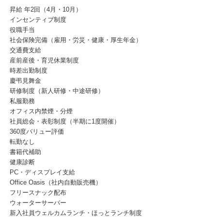
昇給 年2回（4月・10月）
インセンティブ制度
役職手当
社会保険完備（雇用・労災・健康・厚生年金）
交通費支給
産前産後・育児休業制度
時差出勤制度
慶弔見舞金
研修制度（新人研修・中途研修）
私服勤務
オフィス内禁煙・分煙
社員総会・表彰制度（半期に1度開催）
360度バリュー評価
転勤なし
書籍代補助
健康診断
PC・ディスプレイ支給
Office Oasis（社内自動販売機）
フリースナック配布
ウォーターサーバー
新入社員ウェルカムランチ・ほっとランチ制度