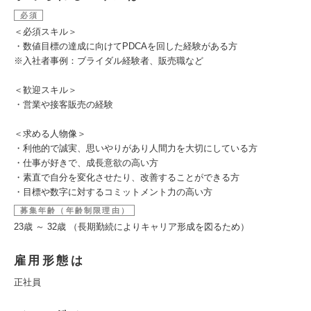
必須
＜必須スキル＞
・数値目標の達成に向けてPDCAを回した経験がある方
※入社者事例：ブライダル経験者、販売職など
＜歓迎スキル＞
・営業や接客販売の経験
＜求める人物像＞
・利他的で誠実、思いやりがあり人間力を大切にしている方
・仕事が好きで、成長意欲の高い方
・素直で自分を変化させたり、改善することができる方
・目標や数字に対するコミットメント力の高い方
募集年齢（年齢制限理由）
23歳 ～ 32歳 （長期勤続によりキャリア形成を図るため）
雇用形態は
正社員