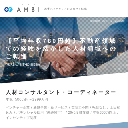
若手ハイキャリアのスカウト転職
掲載期間
26/07/12～26/09/05
【平均年収780円超】不動産領域
での経験を活かした人材領域への
ご転進
求人No.YMTHC-88759
人材コンサルタント・コーディネーター
年収
500万円～2999万円
ベンチャー企業
新規事業・新サービス
英語力不問
転勤なし
土日祝
休み
ポテンシャル採用（未経験可）
20代役員在籍
年収600万以上
インセンティブ制度