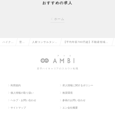
おすすめの求人
ホーム
ハイクラ
営業
人材コンサルタン
【平均年収780円超】不動産領域で
ス求人T
系の
ト・コーディネータ
の経験を活かした人材領域へのご転
OP
転職
ーの転職
進の求人情報
若手ハイキャリアのスカウト転職
利用規約
求人情報に関するポリシー
個人情報の取り扱い
推奨環境
ヘルプ・お問い合わせ
参画のお問い合わせ
サイトマップ
エン会社概要