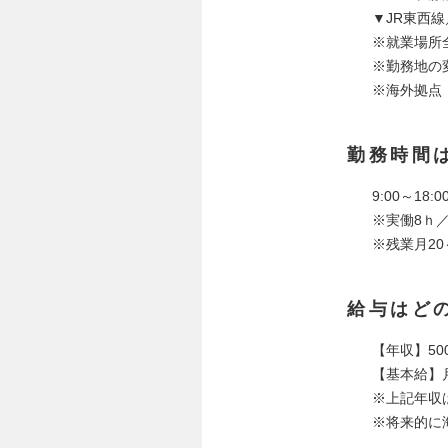
▼JR東西
※就業場所
※勤務地の
※海外拠点
勤務時間
9:00～18:0
※実働8ｈ／
※残業月20
給与はど
【年収】500
【基本給】月
※上記年収
※将来的に海