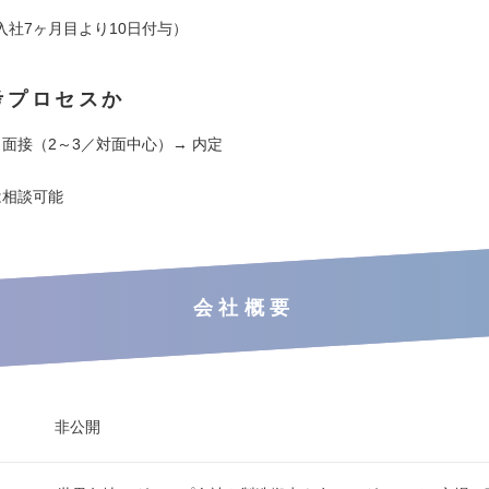
入社7ヶ月目より10⽇付与）
考プロセスか
 面接（2～3／対面中心）→ 内定
は相談可能
会社概要
非公開