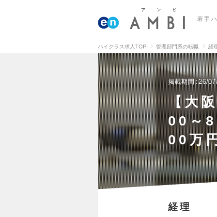
若手
ハイクラス求人TOP
管理部門系の転職
経
掲載期間
26/07
【大
00～
00万
経理