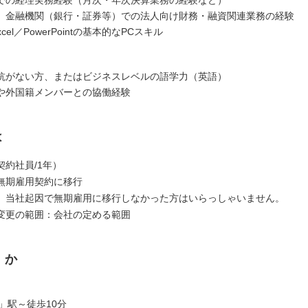
、金融機関（銀行・証券等）での法人向け財務・融資関連業務の経験
xcel／PowerPointの基本的なPCスキル
抗がない方、またはビジネスレベルの語学力（英語）
や外国籍メンバーとの協働経験
は
契約社員/1年）
無期雇用契約に移行
、当社起因で無期雇用に移行しなかった方はいらっしゃいません。
変更の範囲：会社の定める範囲
くか
」駅～徒歩10分