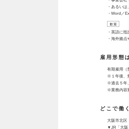
・あるいは
・Word／E
歓迎
・英語に抵
・海外拠点
雇用形態
有期雇用（
※１年後、
※過去５年
※業務内容
どこで働
大阪市北区
▼JR「大阪