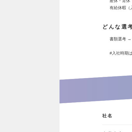
産休・育休
有給休暇（
どんな選
書類選考 →
#入社時期
社名