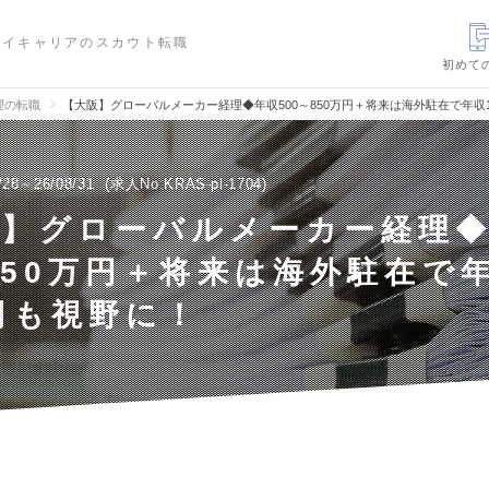
ハイキャリアのスカウト転職
初めて
理の転職
【大阪】グローバルメーカー経理◆年収500～850万円＋将来は海外駐在で年収
/28～26/08/31
求人No.KRAS-pl-1704
阪】グローバルメーカー経理◆
850万円＋将来は海外駐在で年
円も視野に！