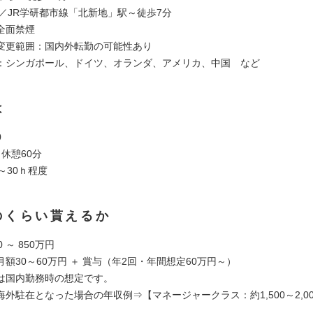
線／JR学研都市線「北新地」駅～徒歩7分
全面禁煙
変更範囲：国内外転勤の可能性あり
：シンガポール、ドイツ、オランダ、アメリカ、中国 など
は
0
休憩60分
～30ｈ程度
のくらい貰えるか
 ～ 850万円
額30～60万円 ＋ 賞与（年2回・年間想定60万円～）
は国内勤務時の想定です。
外駐在となった場合の年収例⇒【マネージャークラス：約1,500～2,0