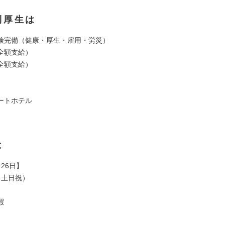
利厚生は
険完備（健康・厚⽣・雇用・労災）
全額支給）
全額支給）
ートホテル
は
26⽇】
（土⽇祝）
暇