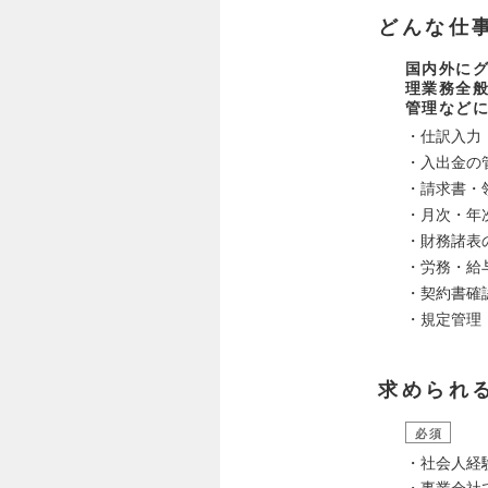
どんな仕
国内外に
理業務全
管理など
・仕訳入力
・入出金の
・請求書・
・月次・年
・財務諸表
・労務・給
・契約書確
・規定管
求められ
必須
・社会人経
・事業会社