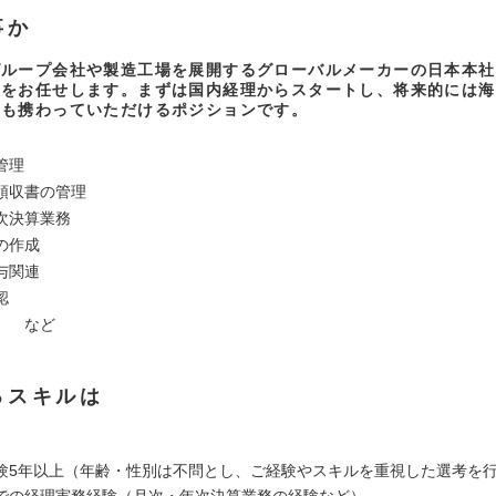
事か
グループ会社や製造工場を展開するグローバルメーカーの日本本社
般をお任せします。まずは国内経理からスタートし、将来的には海
にも携わっていただけるポジションです。
管理
領収書の管理
次決算業務
の作成
与関連
認
理 など
るスキルは
験5年以上（年齢・性別は不問とし、ご経験やスキルを重視した選考を
での経理実務経験（月次・年次決算業務の経験など）