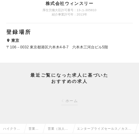
株式会社ウィンスリー
厚生労働大臣許可番号：13-ユ-305810
紹介事業許可年：2013年
登録場所
東京
〒106－0032 東京都港区六本木4-8-7 六本木三河台ビル5階
最近ご覧になった求人に基づいた
おすすめの求人
ホーム
ハイクラス
営業系
営業（法人向
エンタープライズセールス／カスタ
求人TOP
の転職
け）の転職
マーサクセスの求人情報