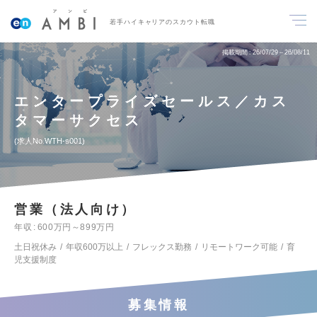
若手ハイキャリアのスカウト転職
掲載期間
26/07/29～26/08/11
エンタープライズセールス／カス
タマーサクセス
求人No.WTH-s001
営業（法人向け）
年収
600万円～899万円
土日祝休み
年収600万以上
フレックス勤務
リモートワーク可能
育
児支援制度
募集情報