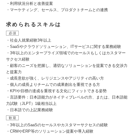
・利用状況分析と改善提案
・マーケティング、セールス、プロダクトチームとの連携
求められるスキルは
必須
・社会人就業経験3年以上
・SaaSやクラウドソリューション、ITサービスに関する業務経験
・3年以上のエンタープライズ領域でのセールスもしくはカスタマー
サクセス経験
・顧客のニーズを把握し、適切なソリューションを提案できる交渉力
と提案力
・成長意欲が強く、レリジエンスやアジリティの高い方
・個人の成長よりチームでの成果創出を重視できる方
・KPIや目標の達成を重視する文化にフィットできる姿勢
・言語要件：日本語能力がネイティブレベルの方、または、日本語能
力試験（JLPT）1級相当以上
・日本語での上記業務経験
歓迎
・3年以上のSaaSのセールスやカスタマーサクセスの経験
・CRMやERP等のソリューション提案や導入経験