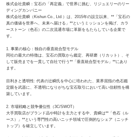
株式会社貴瞬：宝石の「再定義」で世界に挑む、リジュエリーのリー
ディングカンパニー
株式会社貴瞬（Kishun Co., Ltd.）は、2015年の設立以来、**「宝石の
真の価値を世界へ、未来へ届ける」**というミッションを掲げ、カラ
ーストーン（色石）の二次流通市場に革新をもたらしている企業で
す。
1. 事業の核心：独自の垂直統合型モデル
同社の最大の特徴は、宝石の買取から鑑定、再研磨（リカット）、そ
して販売までを一貫して自社で行う**「垂直統合型モデル」**にあり
ます。
目利きと透明性: 代表の辻瞬氏を中心に培われた、業界屈指の色石鑑
定眼を武器に、不透明になりがちな宝石取引において高い信頼性を構
築しています。
2. 市場戦略と競争優位性（3C/SWOT）
大手買取店がブランド品や時計を主力とする中、貴瞬は**「色石（ル
ース）」**という専門性の高いニッチ領域で圧倒的なシェア（ニッチ
トップ）を確立しています。