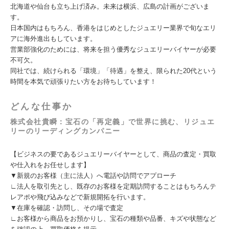
北海道や仙台も立ち上げ済み。未来は横浜、広島の計画がございま
す。
日本国内はもちろん、香港をはじめとしたジュエリー業界で旬なエリ
アに海外進出もしています。
営業部強化のためには、将来を担う優秀なジュエリーバイヤーが必要
不可欠。
同社では、続けられる「環境」「待遇」を整え、限られた20代という
時間を本気で頑張りたい方をお待ちしています！
どんな仕事か
株式会社貴瞬：宝石の「再定義」で世界に挑む、リジュエ
リーのリーディングカンパニー
【ビジネスの要であるジュエリーバイヤーとして、商品の査定・買取
や仕入れをお任せします】
▼新規のお客様（主に法人）へ電話や訪問でアプローチ
∟法人を取引先とし、既存のお客様を定期訪問することはもちろんテ
レアポや飛び込みなどで新規開拓を行います。
▼在庫を確認・訪問し、その場で査定
∟お客様から商品をお預かりし、宝石の種類や品番、キズや状態など