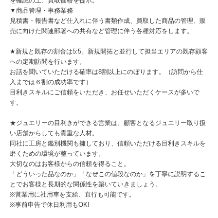
を確認の上、買取価格を提示。
▼商品管理・事務業務
見積書・報告書など仕入れに伴う書類作成、買取した商品の管理、販
売に向けた関連部署への共有など管理に伴う各種対応をします。
★新規と既存の割合は5:5。新規開拓と並行して担当エリアの既存顧客
への定期訪問を行います。
お話を聞いていただける確率は8割以上にのぼります。（訪問から仕
入までは６割の成功率です）
目利きスキルにご信頼をいただき、お任せいただくケースが多いで
す。
★ジュエリーの目利きができる営業は、顧客となるジュエリー取り扱
い店舗からしても貴重な人材。
同社に工房と鑑別機関も擁しており、信頼いただける目利きスキルを
磨くための環境が整っています。
大切なのはお客様からの信頼を得ること。
「どういった品なのか」「なぜこの値段なのか」を丁寧に説明するこ
とでお客様と長期的な関係性を築いていきましょう。
※営業用に社用車を支給、直行も可能です。
※事前申告で休日利用もOK!