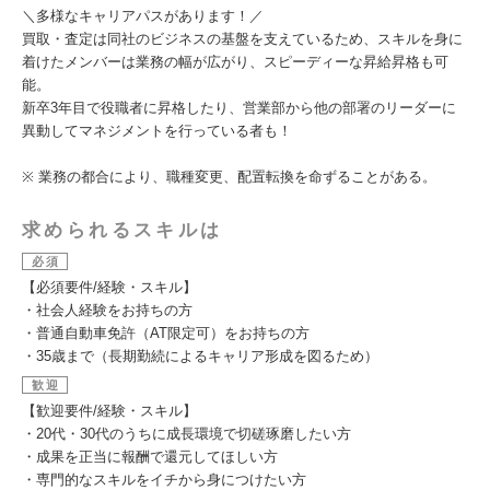
＼多様なキャリアパスがあります！／
買取・査定は同社のビジネスの基盤を支えているため、スキルを身に
着けたメンバーは業務の幅が広がり、スピーディーな昇給昇格も可
能。
新卒3年目で役職者に昇格したり、営業部から他の部署のリーダーに
異動してマネジメントを行っている者も！
※ 業務の都合により、職種変更、配置転換を命ずることがある。
求められるスキルは
必須
【必須要件/経験・スキル】
・社会人経験をお持ちの方
・普通自動車免許（AT限定可）をお持ちの方
・35歳まで（長期勤続によるキャリア形成を図るため）
歓迎
【歓迎要件/経験・スキル】
・20代・30代のうちに成長環境で切磋琢磨したい方
・成果を正当に報酬で還元してほしい方
・専門的なスキルをイチから身につけたい方