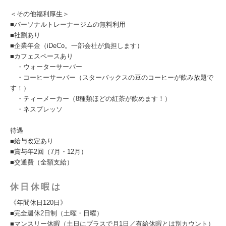
＜その他福利厚生＞
■パーソナルトレーナージムの無料利用
■社割あり
■企業年金（iDeCo。一部会社が負担します）
■カフェスペースあり
・ウォーターサーバー
・コーヒーサーバー（スターバックスの豆のコーヒーが飲み放題で
す！）
・ティーメーカー（8種類ほどの紅茶が飲めます！）
・ネスプレッソ
待遇
■給与改定あり
■賞与年2回（7月・12月）
■交通費（全額支給）
休日休暇は
《年間休日120日》
■完全週休2日制（土曜・日曜）
■マンスリー休暇（土日にプラスで月1日／有給休暇とは別カウント）