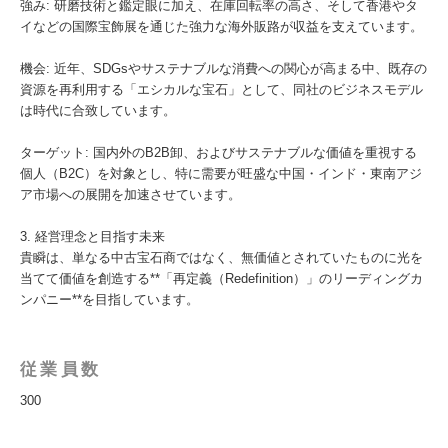
強み: 研磨技術と鑑定眼に加え、在庫回転率の高さ、そして香港やタ
イなどの国際宝飾展を通じた強力な海外販路が収益を支えています。
機会: 近年、SDGsやサステナブルな消費への関心が高まる中、既存の
資源を再利用する「エシカルな宝石」として、同社のビジネスモデル
は時代に合致しています。
ターゲット: 国内外のB2B卸、およびサステナブルな価値を重視する
個人（B2C）を対象とし、特に需要が旺盛な中国・インド・東南アジ
ア市場への展開を加速させています。
3. 経営理念と目指す未来
貴瞬は、単なる中古宝石商ではなく、無価値とされていたものに光を
当てて価値を創造する**「再定義（Redefinition）」のリーディングカ
ンパニー**を目指しています。
従業員数
300