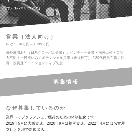
求人No.YMTHC-11111
営業（法人向け）
年収
500万円～1099万円
海外展開あり（日系グローバル企業）
ベンチャー企業
海外出張
英語
力不問
土日祝休み
ポテンシャル採用（未経験可）
20代役員在籍
社
長・役員直下
インセンティブ制度
募集情報
なぜ募集しているのか
業界トップクラスシェア獲得のための体制強化です！
2019年5月に大阪支店、2020年9月は福岡支店、2022年4月には名古屋
支店と各地で新規出店。