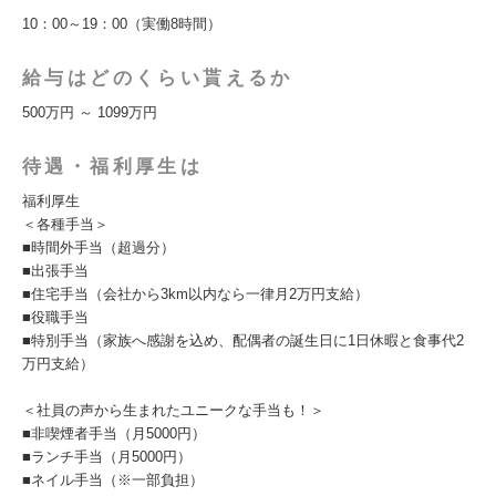
10：00～19：00（実働8時間）
給与はどのくらい貰えるか
500万円 ～ 1099万円
待遇・福利厚生は
福利厚生
＜各種手当＞
■時間外手当（超過分）
■出張手当
■住宅手当（会社から3km以内なら一律月2万円支給）
■役職手当
■特別手当（家族へ感謝を込め、配偶者の誕生日に1日休暇と食事代2
万円支給）
＜社員の声から生まれたユニークな手当も！＞
■非喫煙者手当（月5000円）
■ランチ手当（月5000円）
■ネイル手当（※一部負担）