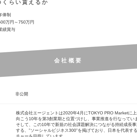
のくらい貰えるか
年俸制
00万円～750万円
業績賞与
会社概要
非公開
株式会社エージェントは2020年4月にTOKYO PRO Market
向こう10年を第3創業期と位置づけし、事業推進を行なってい
そして、この10年で新規の社会課題解決につながる持続成長事業
する、”ソーシャルビジネス300”を掲げており、日本を代表す
チャーを目指しています。