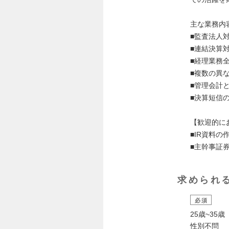
主な業務内
■監査法人
■連結決算
■経理業務
■複数の異
■管理会計
■決算短信
【歓迎的に
■IR資料の
■主幹事証
求められ
必須
25歳~35歳
性別不問