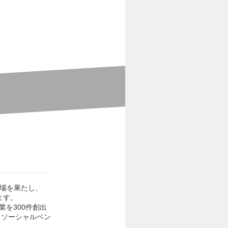
に上場を果たし、
ます。
を300件創出
るソーシャルベン