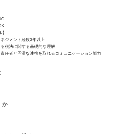
NG
OK
ル】
マネジメント経験3年以上
わる税法に関する基礎的な理解
業責任者と円滑な連携を取れるコミュニケーション能力
は
くか