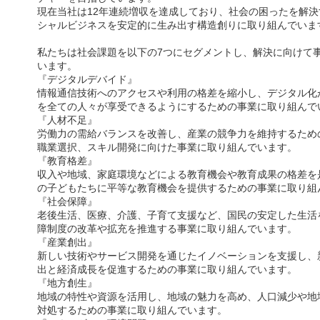
現在当社は12年連続増収を達成しており、社会の困ったを解
シャルビジネスを安定的に生み出す構造創りに取り組んでいま
私たちは社会課題を以下の7つにセグメントし、解決に向けて
います。
『デジタルデバイド』
情報通信技術へのアクセスや利用の格差を縮小し、デジタル化
を全ての人々が享受できるようにするための事業に取り組んで
『人材不足』
労働力の需給バランスを改善し、産業の競争力を維持するため
職業選択、スキル開発に向けた事業に取り組んでいます。
『教育格差』
収入や地域、家庭環境などによる教育機会や教育成果の格差を
の子どもたちに平等な教育機会を提供するための事業に取り組
『社会保障』
老後生活、医療、介護、子育て支援など、国民の安定した生活
障制度の改革や拡充を推進する事業に取り組んでいます。
『産業創出』
新しい技術やサービス開発を通じたイノベーションを支援し、
出と経済成長を促進するための事業に取り組んでいます。
『地方創生』
地域の特性や資源を活用し、地域の魅力を高め、人口減少や地
対処するための事業に取り組んでいます。