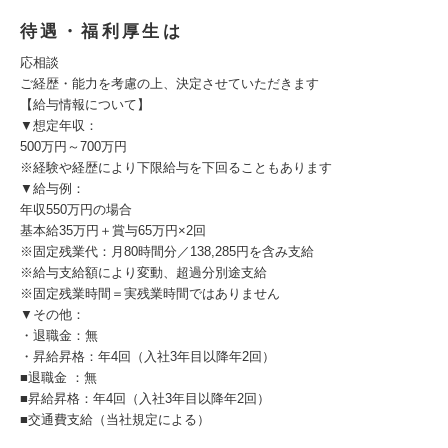
待遇・福利厚生は
応相談
ご経歴・能力を考慮の上、決定させていただきます
【給与情報について】
▼想定年収：
500万円～700万円
※経験や経歴により下限給与を下回ることもあります
▼給与例：
年収550万円の場合
基本給35万円＋賞与65万円×2回
※固定残業代：月80時間分／138,285円を含み支給
※給与支給額により変動、超過分別途支給
※固定残業時間＝実残業時間ではありません
▼その他：
・退職金：無
・昇給昇格：年4回（入社3年目以降年2回）
■退職金 ：無
■昇給昇格：年4回（入社3年目以降年2回）
■交通費支給（当社規定による）