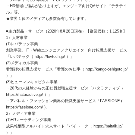
・HR領域に強みがありますが、エンジニア向けQAサイト『テラテイ
ル』等、
★業界１位のメディアも多数保有しています。
■主力製品・サービス（2020年8月28日現在）【従業員数：1,125名】
1）人材事業
(1)レバテック事業
創業事業。IT・Webエンジニア／クリエイター向け転職支援サービス
「レバテック（ https://levtech.jp/ ）」
(2)メディカル事業
看護師の転職支援サービス「看護のお仕事（ http://kango-oshigoto.jp/
）」
(3)ヒューマンキャピタル事業
・20代の未経験からの正社員就職支援サービス「ハタラクティブ（
https://hataractive.jp/ ）」
・アパレル・ファッション業界の転職支援サービス「FASSIONE (
https://fassione.com/ )」
2）メディア事業
(1)HRマーケティング事業
成果報酬型アルバイト求人サイト「バイトーク（ https://baitalk.jp/
）」