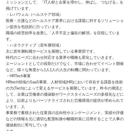
ミッションとして、「IT人材と企業を増やし、伸ばし、つなげる」を
掲げています。
・レバウェル（ヘルスケア領域）
医療・介護などのヘルスケア業界における課題に対するソリューショ
ン提供を包括的に行っています。
職場の経営効率を改善し「人手不足と偏在の解消」を目指していま
す。
・ハタラクティブ（若年層領域）
主に若年層転職サービスを展開している事業部です。
時代のニーズに合わせ対応する業界や職種も変化していきます。
エージェントとしての役割だけでなく、市場に合わせてイベント開催
など、様々な角度から1人1人の人生の転機に関わっています。
・HRTech事業
HRtech領域のSaaS事業、人材領域(HR)において存在する課題を技術
の力(Tech)によって変えるサービスを展開しています。昨今の潮流と
して、企業は労働者の価値観やワークスタイルニーズの多様化などに
より、以前よりもパーソナライズされた労働環境の提供が求められて
います。人
事業務で蓄積された従業員の志向性やエンゲージメント、実績や評価
などの情報を元に適切な配置転換や離職対策に活用することで人事の
価値創出に寄与していき