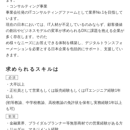
ます。
・コンサルティング事業
事業会社発のITコンサルティングファームとして業界No.1を目指して
います。
現在の日本においては、IT人材が不足しているのみならず、顧客価値
の創出やビジネスモデルの変革が求められるDXに課題を抱える企業が
多く存在します。そのた
め様々なニーズにお答えできる体制を構築し、デジタルトランスフォ
ーメーションを必要とする日本企業を包括的にサポート、支援してい
きます。
求められるスキルは
必須
・大卒以上
・正社員として営業もしくは販売経験もしくはITエンジニア経験1年
以上
(初等教諭、中学校教諭、高校教諭の免許状を保有し実務経験1年以上
も可)
歓迎
・金融業界、ブライダルプランナー等無形商材での営業経験がある方
・リーダー、マネジメント経験