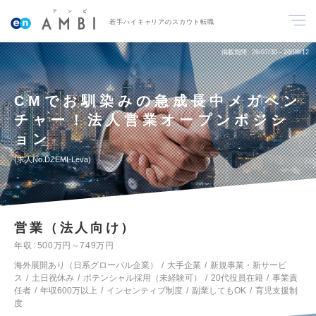
若手ハイキャリアのスカウト転職
掲載期間
26/07/30～26/08/12
CMでお馴染みの急成長中メガベン
チャー！法人営業オープンポジシ
ョン
求人No.DZEMI-Leva
営業（法人向け）
年収
500万円～749万円
海外展開あり（日系グローバル企業）
大手企業
新規事業・新サービ
ス
土日祝休み
ポテンシャル採用（未経験可）
20代役員在籍
事業責
任者
年収600万以上
インセンティブ制度
副業してもOK
育児支援制
度