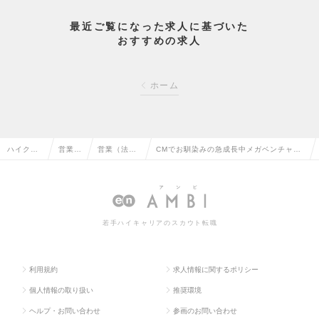
最近ご覧になった求人に基づいた
おすすめの求人
ホーム
ハイクラ
営業系
営業（法人
CMでお馴染みの急成長中メガベンチャ
ス求人TO
の転職
向け）の転
ー！法人営業オープンポジションの求人情
P
職
報
若手ハイキャリアのスカウト転職
利用規約
求人情報に関するポリシー
個人情報の取り扱い
推奨環境
ヘルプ・お問い合わせ
参画のお問い合わせ