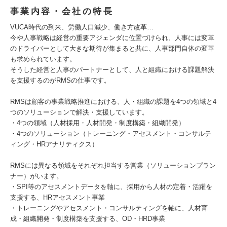
事業内容・会社の特長
VUCA時代の到来、労働人口減少、働き方改革…
今や人事戦略は経営の重要アジェンダに位置づけられ、人事には変革
のドライバーとして大きな期待が集まると共に、人事部門自体の変革
も求められています。
そうした経営と人事のパートナーとして、人と組織における課題解決
を支援するのがRMSの仕事です。
RMSは顧客の事業戦略推進における、人・組織の課題を4つの領域と4
つのソリューションで解決・支援しています。
・4つの領域（人材採用・人材開発・制度構築・組織開発）
・4つのソリューション（トレーニング・アセスメント・コンサルテ
ィング・HRアナリティクス）
RMSには異なる領域をそれぞれ担当する営業（ソリューションプラン
ナー）がいます。
・SPI等のアセスメントデータを軸に、採用から人材の定着・活躍を
支援する、HRアセスメント事業
・トレーニングやアセスメント・コンサルティングを軸に、人材育
成・組織開発・制度構築を支援する、OD・HRD事業