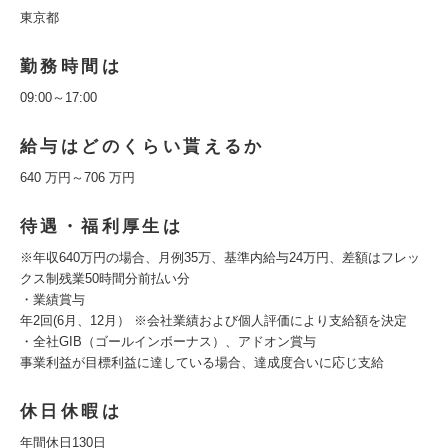
東京都
勤務時間は
09:00～17:00
給与はどのくらい貰えるか
640 万円～706 万円
待遇・福利厚生は
※年収640万円の場合、月例35万、基準内給与24万円、差額はフレッ
クス制残業50時間分前払い分
・業績賞与
年2回(6月、12月） ※会社業績および個人評価により支給額を決定
・全社GIB（ゴールインボーナス）、アドオン賞与
事業利益が目標利益に達している場合、達成度合いに応じ支給
休日休暇は
年間休日130日