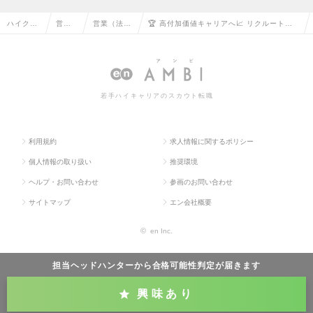
ハイクラ
営業
営業（法人
🏆 高付加価値キャリアへ📈 リクルートの
ス求人T
系の
向け）の転
人材・組織変革ソリューション営業💼の求
OP
転職
職
人情報
若手ハイキャリアのスカウト転職
利用規約
求人情報に関するポリシー
個人情報の取り扱い
推奨環境
ヘルプ・お問い合わせ
参画のお問い合わせ
サイトマップ
エン会社概要
©
en Inc.
担当ヘッドハンターから
合格可能性判定
が届きます
興味あり