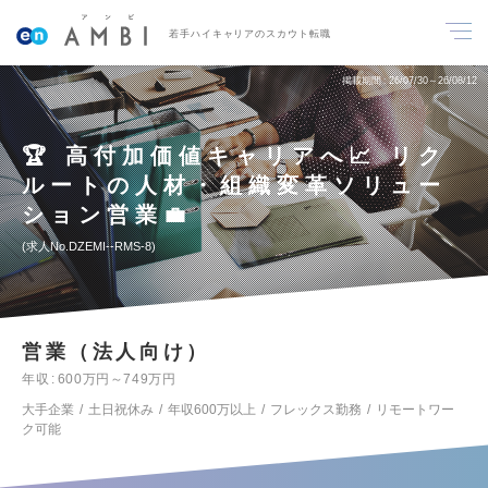
若手ハイキャリアのスカウト転職
掲載期間
26/07/30～26/08/12
🏆 高付加価値キャリアへ📈 リク
ルートの人材・組織変革ソリュー
ション営業💼
求人No.DZEMI--RMS-8
営業（法人向け）
年収
600万円～749万円
大手企業
土日祝休み
年収600万以上
フレックス勤務
リモートワー
ク可能