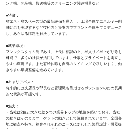
ング機、包装機、搬送機等のクリーニング関連機器など
■特徴：
省エネ・省スペース型の最新設備を導入し、工場全体でエネルギー削
減効果を実現するなど技術力と提案力でプラント全体をプロデュース
し、あらゆる課題を解決しています。
■就業環境：
フレックスタイム制であり、上長に相談の上、早入り／早上がり等も
可能で、多くの社員が活用しています。仕事とプライベートを両立し
やすい環境です。また有給休暇も自身のタイミングで取りやすく、働
きやすい環境整備を進めています。
■キャリアパス：
将来的には支店長や部長など管理職も目指せるポジションのため長期
的な就業が可能です。
■魅力：
・当社は2位と大きな差をつけ業界トップの地位を築いており、当社
の動きはそのままマーケットの動きとして注目されています。全国各
地に拠点を持ち、顧客それぞれのニーズにあわせた製品設計・機器提