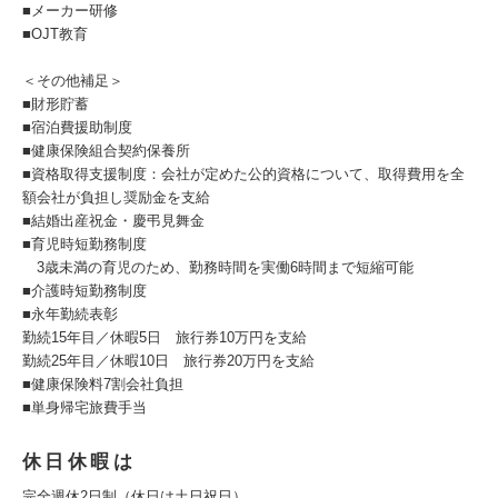
■メーカー研修
■OJT教育
＜その他補足＞
■財形貯蓄
■宿泊費援助制度
■健康保険組合契約保養所
■資格取得支援制度：会社が定めた公的資格について、取得費用を全
額会社が負担し奨励金を支給
■結婚出産祝金・慶弔見舞金
■育児時短勤務制度
3歳未満の育児のため、勤務時間を実働6時間まで短縮可能
■介護時短勤務制度
■永年勤続表彰
勤続15年目／休暇5日 旅行券10万円を支給
勤続25年目／休暇10日 旅行券20万円を支給
■健康保険料7割会社負担
■単身帰宅旅費手当
休日休暇は
完全週休2日制（休日は土日祝日）