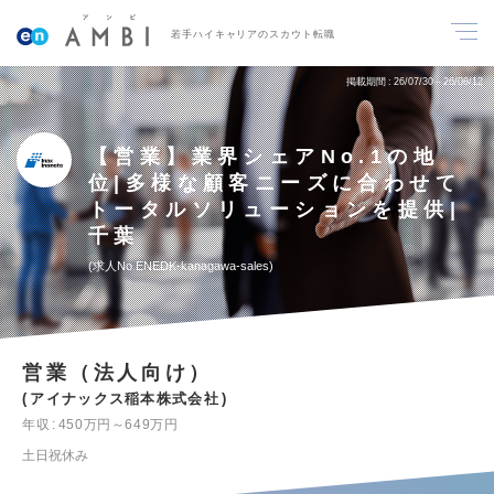
若手ハイキャリアのスカウト転職
掲載期間
26/07/30～26/08/12
【営業】業界シェアNo.1の地
位|多様な顧客ニーズに合わせて
トータルソリューションを提供|
千葉
求人No.ENEDK-kanagawa-sales
営業（法人向け）
アイナックス稲本株式会社
年収
450万円～649万円
土日祝休み