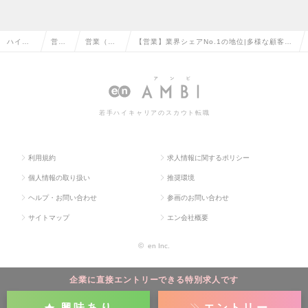
ハイク
営業
営業（法
【営業】業界シェアNo.1の地位|多様な顧客ニ
ラス求
系の
人向け）
ーズに合わせてトータルソリューションを提
人TOP
転職
の転職
供|千葉の求人情報
若手ハイキャリアのスカウト転職
利用規約
求人情報に関するポリシー
個人情報の取り扱い
推奨環境
ヘルプ・お問い合わせ
参画のお問い合わせ
サイトマップ
エン会社概要
©
en Inc.
企業に直接エントリーできる特別求人です
興味あり
エントリー