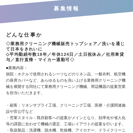
募集情報
どんな仕事か
◇業務用クリーニング機械販売トップシェア／洗いを通じ
て日本をきれいに
◇平均勤続年数18年／年休124日／土日祝休み／社用車貸
与／直行直帰・マイカー通勤可◇
■業務内容：
病院・ホテルで使用されるシーツなどのリネン品、一般衣料、航空機
の座席カバーなど、あらゆるものを洗い上げる業務用クリーニング機
械を展開する同社にて業務用クリーニング機械、周辺機器の提案営業
を担当いただきます。
・顧客：リネンサプライ工場、クリーニング工場、医療・介護関連施
設や官公庁など
・営業スタイル：既存顧客への提案がメインとなり、効率化や省人化
等の課題に合わせて機械の選定、工場レイアウトの提案を行います。
・取扱製品：洗濯機、脱水機、乾燥機、アイロナー、ドライクリーニ