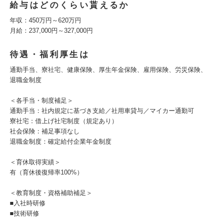
給与はどのくらい貰えるか
年収：450万円～620万円
月給：237,000円～327,000円
待遇・福利厚生は
通勤手当、寮社宅、健康保険、厚生年金保険、雇用保険、労災保険、
退職金制度
＜各手当・制度補足＞
通勤手当：社内規定に基づき支給／社用車貸与／マイカー通勤可
寮社宅：借上げ社宅制度（規定あり）
社会保険：補足事項なし
退職金制度：確定給付企業年金制度
＜育休取得実績＞
有（育休後復帰率100%）
＜教育制度・資格補助補足＞
■入社時研修
■技術研修