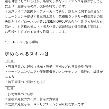
案を可能にしているほか、迅速で丁寧なメンテナンスを徹底すること
により、顧客からの高い支持を得ています。
・蒸気ボイラの国内トップメーカーであり、熱と水に関する高度なソ
リューションを提供する三浦工業と、業務用ランドリー機器業界の最
先端を行くグローバル企業JENSEN-GROUPの合弁企業である強みを
活かし、お客様の省エネ・省人化等の課題解決や価値提供を実現し、
お客様から選ばれる会社を目指しています。
#チャレンジできる環境
求められるスキルは
必須
・有形営業のご経験（機械・設備・重機などの営業経験 尚可）
・サービスエンジニアや産業用機器のメンテナンス、修理のご経験が
ある方
・施工管理のご経験がある方
歓迎
・技術営業のご経験
※業種未経験の方、第二新卒の方歓迎
※営業未経験から、キャリアチェンジが可能な求人です