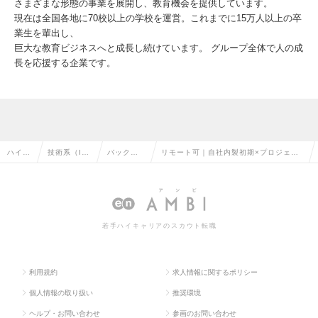
さまざまな形態の事業を展開し、教育機会を提供しています。
現在は全国各地に70校以上の学校を運営。これまでに15万人以上の卒
業生を輩出し、
巨大な教育ビジネスへと成長し続けています。 グループ全体で人の成
長を応援する企業です。
ハイク
技術系（I
バックエ
リモート可｜自社内製初期×プロジェク
ラス求
T・Web・
ンドエン
トリーダー｜年間休日125日以上｜退職
人TOP
通信系）の
ジニアの
金前払い制度｜転勤なしの求人情報
転職
転職
若手ハイキャリアのスカウト転職
利用規約
求人情報に関するポリシー
個人情報の取り扱い
推奨環境
ヘルプ・お問い合わせ
参画のお問い合わせ