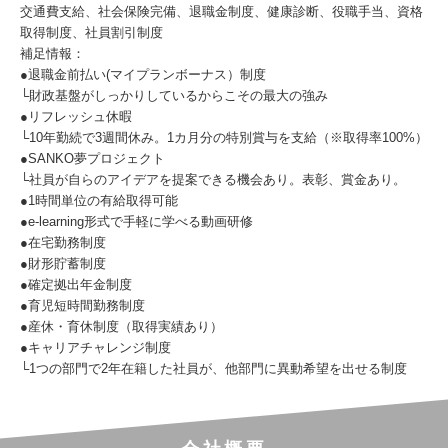
交通費支給、社会保険完備、退職金制度、健康診断、役職手当、資格
取得制度、社員割引制度
補足情報：
●退職金前払い(マイプランボーナス）制度
└財政基盤がしっかりしているからこその最大の強み
●リフレッシュ休暇
└10年勤続で3週間休み。1カ月分の特別賞与を支給（※取得率100%）
●SANKO夢プロジェクト
└社員が自らのアイデアを提案できる機会あり。表彰、賞金あり。
●1時間単位の有給取得可能
●e-learning形式で手軽に学べる動画研修
●在宅勤務制度
●財形貯蓄制度
●確定拠出年金制度
●育児短時間勤務制度
●産休・育休制度（取得実績あり）
●キャリアチャレンジ制度
└1つの部門で2年在籍した社員が、他部門に異動希望を出せる制度