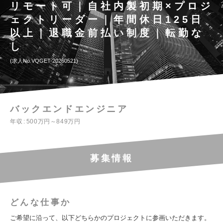
リモート可｜自社内製初期×プロジ
ェクトリーダー｜年間休日125日
以上｜退職金前払い制度｜転勤な
し
求人No.VQGET-20260521
バックエンドエンジニア
年収
500万円～849万円
募集情報
どんな仕事か
ご希望に沿って、以下どちらかのプロジェクトに参画いただきます。