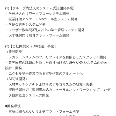
(1)【グループ内法人のシステム受託開発事業】
・学校法人向けワークフローシステム開発
・授業評価アンケートMAツール型システム開発
・学納金管理システム開発
・ユーザー数年間3万人以上の学生管理システム開発
・大学機関向け教育プラットフォーム開発
(2)【自社内製化（DX推進）事業】
（業務開発）
・レガシーシステムのフルリプレイスを目的としたスクラッチ開発
・業界固有の課題に対応した自社向けMA-SFA-CRMシステムの企画・
設計・開発
・エクセル等手作業である定型作業のフルオート化
（AI関連開発）
・人材マッチングAIおよびそのアルゴリズムの研究・実装
・深層学習技術（深層畳み込みニューラルネットワーク）を 用いたデ
ータ自動監査システムの開発
■開発環境
・言語に縛られないマルチプラットフォーム構築