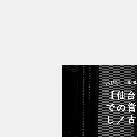
掲載期間
26/06
【仙
での営
し／