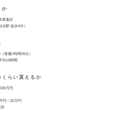
くか
市青葉区
仙台駅 徒歩4分）
は
:30（実働7時間30分）
平均10時間
のくらい貰えるか
 599万円
万円～35万円
1回