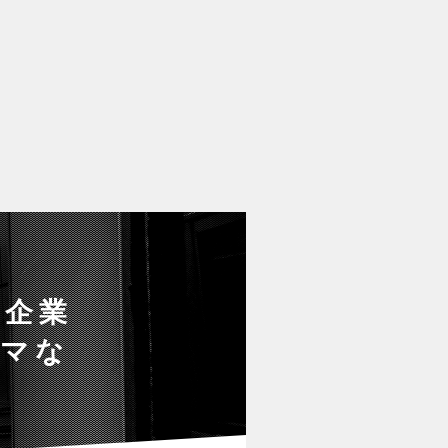
定企業
ルマな