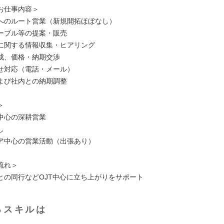
お仕事内容＞
へのルート営業（新規開拓ほぼなし）
ーブル等の提案・販売
に関する情報収集・ヒアリング
成、価格・納期交渉
せ対応（電話・メール）
よび社内との納期調整
＞
中心の深耕営業
し
ア中心の営業活動（出張あり）
流れ＞
との同行などOJT中心に立ち上がりをサポート
るスキルは