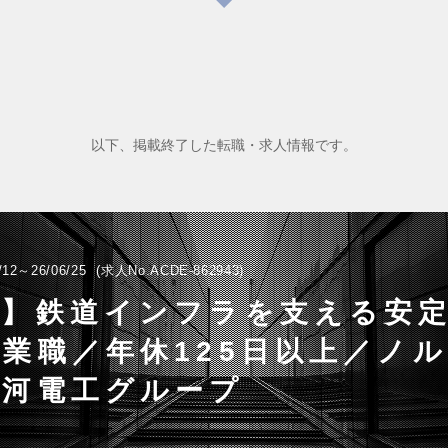
以下、掲載終了した転職・求人情報です。
/12～26/06/25
求人No.ACDE-862943
台】鉄道インフラを支える安
業職／年休125日以上／ノ
古河電工グループ