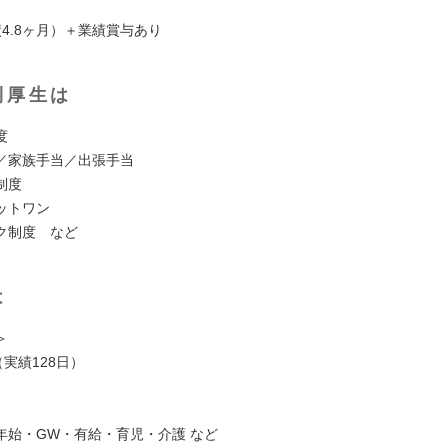
4.8ヶ月）＋業績賞与あり
利厚生は
度
／家族手当／出張手当
制度
ットワン
ク制度 など
は
＞
（実績128日）
年始・GW・有給・育児・介護 など