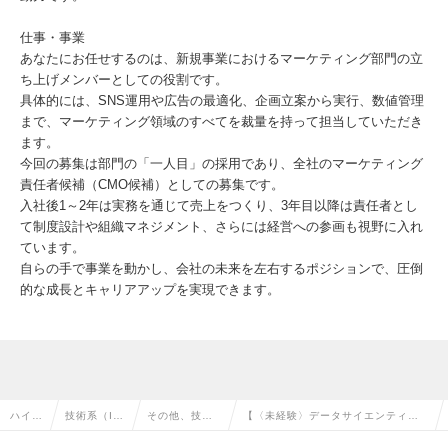
仕事・事業
あなたにお任せするのは、新規事業におけるマーケティング部門の立
ち上げメンバーとしての役割です。
具体的には、SNS運用や広告の最適化、企画立案から実行、数値管理
まで、マーケティング領域のすべてを裁量を持って担当していただき
ます。
今回の募集は部門の「一人目」の採用であり、全社のマーケティング
責任者候補（CMO候補）としての募集です。
入社後1～2年は実務を通じて売上をつくり、3年目以降は責任者とし
て制度設計や組織マネジメント、さらには経営への参画も視野に入れ
ています。
自らの手で事業を動かし、会社の未来を左右するポジションで、圧倒
的な成長とキャリアアップを実現できます。
ハイク
技術系（I
その他、技術
【〈未経験〉データサイエンティス
ラス求
T・Web・
系（IT・We
ト】自社アプリのデータ分析｜マー