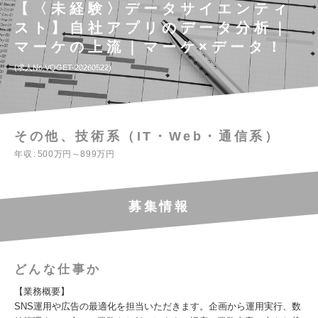
【〈未経験〉データサイエンティ
スト】自社アプリのデータ分析｜
マーケの上流｜マーケ×データ！
求人No.VQGET-20260522
その他、技術系（IT・Web・通信系）
年収
500万円～899万円
募集情報
どんな仕事か
【業務概要】
SNS運用や広告の最適化を担当いただきます。企画から運用実行、数