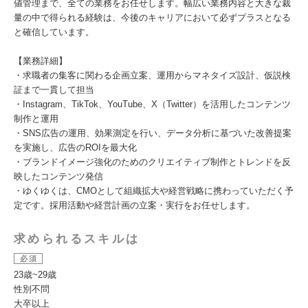
値管理まで、全ての業務をお任せします。幅広い業務内容と大きな裁
量の中で得られる経験は、今後のキャリアにおいて必ずプラスとなる
と確信しています。
【業務詳細】
・求職者の集客に関わる企画立案、運用からマネタイズ設計、仮説検
証まで一貫して担当
・Instagram、TikTok、YouTube、X（Twitter）を活用したコンテンツ
制作と運用
・SNS広告の運用、効果測定を行い、データ分析に基づいた改善提案
を実施し、広告のROIを最大化
・ブランドイメージ強化のためのクリエイティブ制作とトレンドを反
映したコンテンツ発信
・ゆくゆくは、CMOとして組織拡大や経営戦略に携わっていただく予
定です。採用活動や経営計画の立案・実行をお任せします。
求められるスキルは
必須
23歳~29歳
性別不問
大卒以上