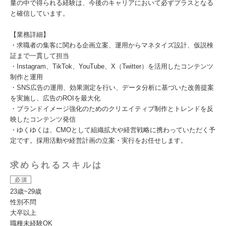
量の中で得られる経験は、今後のキャリアにおいて必ずプラスとなる
と確信しています。
【業務詳細】
・求職者の集客に関わる企画立案、運用からマネタイズ設計、仮説検
証まで一貫して担当
・Instagram、TikTok、YouTube、X（Twitter）を活用したコンテンツ
制作と運用
・SNS広告の運用、効果測定を行い、データ分析に基づいた改善提案
を実施し、広告のROIを最大化
・ブランドイメージ強化のためのクリエイティブ制作とトレンドを反
映したコンテンツ発信
・ゆくゆくは、CMOとして組織拡大や経営戦略に携わっていただく予
定です。採用活動や経営計画の立案・実行をお任せします。
求められるスキルは
必須
23歳~29歳
性別不問
大卒以上
職種未経験OK