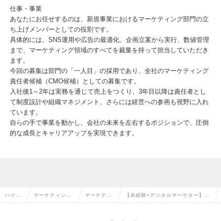
仕事・事業
あなたにお任せするのは、新規事業におけるマーケティング部門の立
ち上げメンバーとしての役割です。
具体的には、SNS運用や広告の最適化、企画立案から実行、数値管理
まで、マーケティング領域のすべてを裁量を持って担当していただき
ます。
今回の募集は部門の「一人目」の採用であり、全社のマーケティング
責任者候補（CMO候補）としての募集です。
入社後1～2年は実務を通じて売上をつくり、3年目以降は責任者とし
て制度設計や組織マネジメント、さらには経営への参画も視野に入れ
ています。
自らの手で事業を動かし、会社の未来を左右するポジションで、圧倒
的な成長とキャリアアップを実現できます。
ハイク
マーケティン
マーケティ
【未経験×デジタルマーケター】事
ラス求
グ・販促企画・
ング・販促
業責任者候補｜自社アプリ｜マーケ