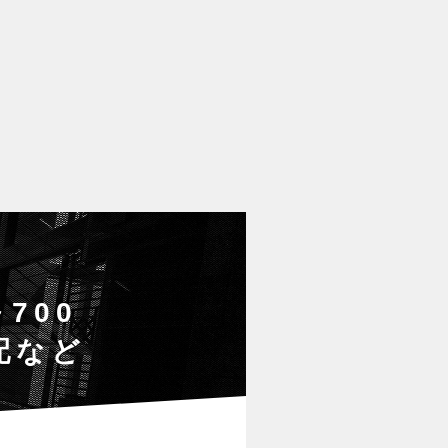
700
配など