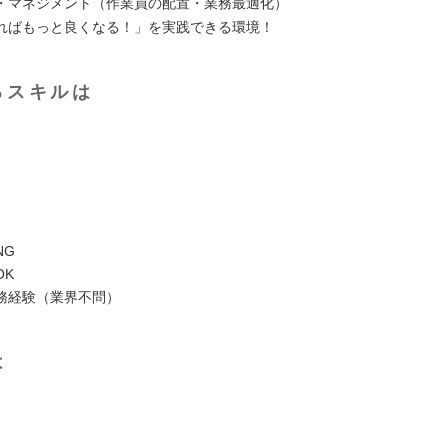
・マネジメント（作業員の配置・業務最適化）
ればもっと良くなる！」を実践できる環境！
るスキルは
NG
OK
務経験（業界不問）
は