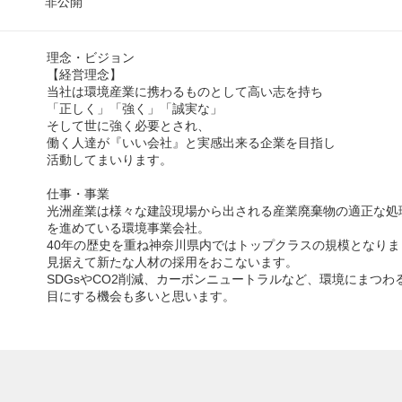
非公開
理念・ビジョン
【経営理念】
当社は環境産業に携わるものとして高い志を持ち
「正しく」「強く」「誠実な」
そして世に強く必要とされ、
働く人達が『いい会社』と実感出来る企業を目指し
活動してまいります。
仕事・事業
光洲産業は様々な建設現場から出される産業廃棄物の適正な処
を進めている環境事業会社。
40年の歴史を重ね神奈川県内ではトップクラスの規模となり
見据えて新たな人材の採用をおこないます。
SDGsやCO2削減、カーボンニュートラルなど、環境にまつわ
目にする機会も多いと思います。