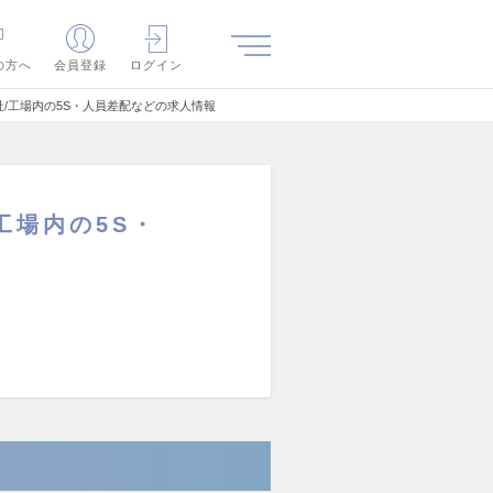
の方へ
会員登録
ログイン
退社/工場内の5S・人員差配などの求人情報
/工場内の5S・