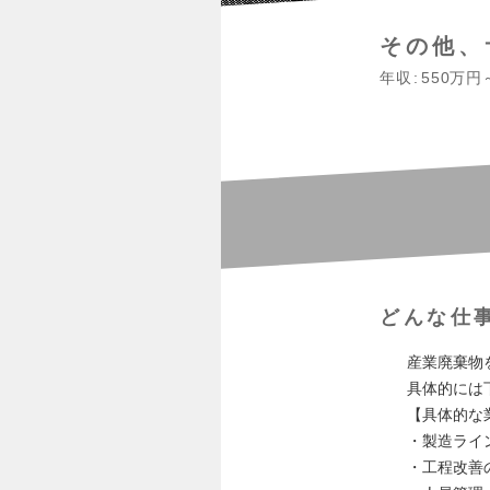
その他、
年収
550万円
どんな仕
産業廃棄物
具体的には
【具体的な
・製造ライ
・工程改善