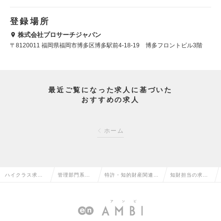
登録場所
株式会社プロサーチジャパン
〒8120011 福岡県福岡市博多区博多駅前4-18-19 博多フロントビル3階
最近ご覧になった求人に基づいた
おすすめの求人
ホーム
ハイクラス求人T
管理部門系の
特許・知的財産関連の
知財担当の求人
OP
転職
転職
情報