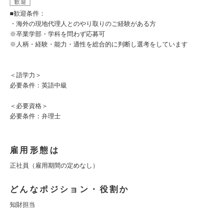
歓迎
■歓迎条件：
・海外の現地代理人とのやり取りのご経験がある方
※卒業学部・学科を問わず応募可
※人柄・経験・能力・適性を総合的に判断し選考をしています
＜語学力＞
必要条件：英語中級
＜必要資格＞
必要条件：弁理士
雇用形態は
正社員（雇用期間の定めなし）
どんなポジション・役割か
知財担当