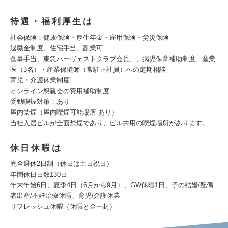
待遇・福利厚生は
社会保険：健康保険・厚生年金・雇用保険・労災保険
退職金制度、住宅手当、副業可
食事手当、東急ハーヴェストクラブ会員、、病児保育補助制度、産業
医（3名）・産業保健師（常駐正社員）への定期相談
育児・介護休業制度
オンライン懇親会の費用補助制度
受動喫煙対策：あり
屋内禁煙（屋内喫煙可能場所 あり）
当社入居ビルが全面禁煙であり、ビル共用の喫煙場所があります。
休日休暇は
完全週休2日制（休日は土日祝日）
年間休日日数130日
年末年始6日、夏季4日（6月から9月）、GW休暇1日、子の結婚/配偶
者出産/不妊治療休暇、育児/介護休業
リフレッシュ休暇（休暇と金一封）