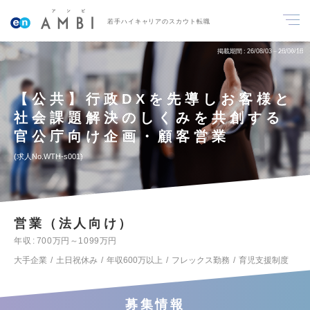
若手ハイキャリアのスカウト転職
掲載期間
26/08/03～26/08/16
【公共】行政DXを先導しお客様と
社会課題解決のしくみを共創する
官公庁向け企画・顧客営業
求人No.WTH-s001
営業（法人向け）
年収
700万円～1099万円
大手企業
土日祝休み
年収600万以上
フレックス勤務
育児支援制度
募集情報