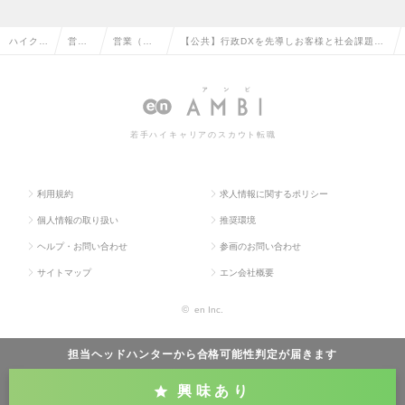
ハイクラ
営業
営業（法
【公共】行政DXを先導しお客様と社会課題解
ス求人T
系の
人向け）
決のしくみを共創する官公庁向け企画・顧客
OP
転職
の転職
営業の求人情報
若手ハイキャリアのスカウト転職
利用規約
求人情報に関するポリシー
個人情報の取り扱い
推奨環境
ヘルプ・お問い合わせ
参画のお問い合わせ
サイトマップ
エン会社概要
©
en Inc.
担当ヘッドハンターから
合格可能性判定
が届きます
興味あり