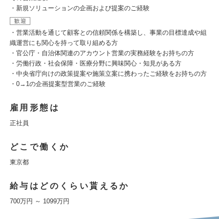
・新規ソリューションの企画および提案のご経験
歓迎
・営業活動を通じて顧客との信頼関係を構築し、事業の目標達成や組
織運営にも関心を持って取り組める方
・官公庁・自治体関連のアカウント営業の実務経験をお持ちの方
・労働行政・社会保障・医療分野に興味関心・知見がある方
・中央省庁向けの政策提案や施策立案に携わったご経験をお持ちの方
・0→1の企画提案型営業のご経験
雇用形態は
正社員
どこで働くか
東京都
給与はどのくらい貰えるか
700万円 ～ 1099万円