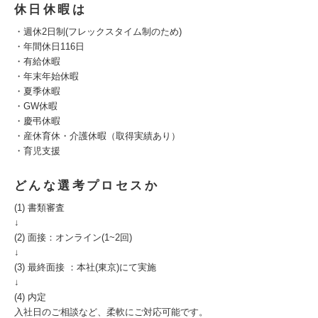
休日休暇は
・週休2日制(フレックスタイム制のため)
・年間休日116日
・有給休暇
・年末年始休暇
・夏季休暇
・GW休暇
・慶弔休暇
・産休育休・介護休暇（取得実績あり）
・育児支援
どんな選考プロセスか
(1) 書類審査
↓
(2) 面接：オンライン(1~2回)
↓
(3) 最終面接 ：本社(東京)にて実施
↓
(4) 内定
入社日のご相談など、柔軟にご対応可能です。