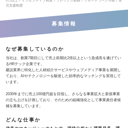
0万以上
インセンティブ制度
フレックス勤務
リモートワーク可能
育
児支援制度
募集情報
なぜ募集しているのか
当社は、創業7期目にして売上前期比2倍以上という急成長を遂げてい
るHRテック企業です。
建設業界に特化した人材紹介サービスやウェブメディア事業を展開し
ており、AIやテクノロジーを駆使した効率的なマッチングを実現して
います。
2030年までに売上100億円超を目指し、さらなる事業拡大と新規事業
の立ち上げを計画しており、そのための組織強化として事業責任者候
補を募集しています。
どんな仕事か