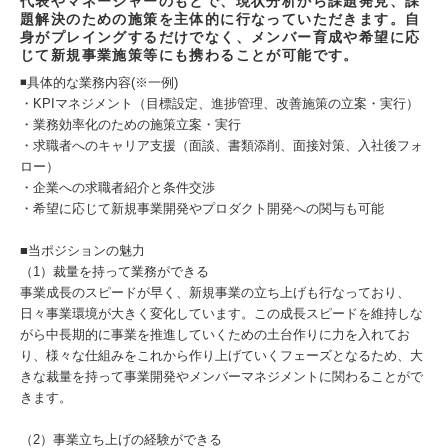
代表やマネージャーのもとで、現状分析から課題発見、課
題解決のための施策を主体的に行なっていただきます。自
身がプレイングするだけでなく、メンバー育成や希望に応
じて新規事業施策等にも携わることが可能です。
◾️具体的な業務内容(※一例)
・KPIマネジメント（目標設定、進捗管理、改善施策の立案・実行）
・業務効率化のための施策立案・実行
・求職者へのキャリア支援（面談、書類添削、面接対策、入社後フォ
ロー）
・企業への求職者紹介と条件交渉
・希望に応じて新規事業開発やプロダクト開発への関与も可能
■当ポジションの魅力
（1）裁量を持って業務ができる
事業成長のスピードが早く、新規事業の立ち上げも行なっており、
日々事業環境が大きく変化しています。この成長スピードを維持しな
がら中長期的に事業を推進していくための土台作りに力を入れてお
り、様々な仕組みをこれから作り上げていくフェーズとなるため、大
きな裁量を持って事業開発やメンバーマネジメントに関わることがで
きます。
（2）事業立ち上げの経験ができる