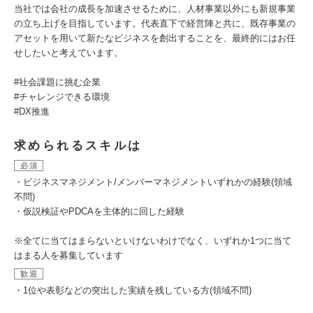
当社では会社の成長を加速させるために、人材事業以外にも新規事業
の立ち上げを目指しています。代表直下で経営陣と共に、既存事業の
アセットを用いて新たなビジネスを創出することを、最終的にはお任
せしたいと考えています。
#社会課題に挑む企業
#チャレンジできる環境
#DX推進
求められるスキルは
必須
・ビジネスマネジメント/メンバーマネジメントいずれかの経験(領域
不問)
・仮説検証やPDCAを主体的に回した経験
※全てに当てはまらないといけないわけでなく、いずれか1つに当て
はまる人を募集しています
歓迎
・1位や表彰などの突出した実績を残している方(領域不問)