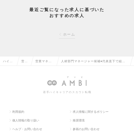
最近ご覧になった求人に基づいた
おすすめの求人
ホーム
ハイク
営業
営業マネー
人材部門マネージャー候補♦代表直下で組織
ラス求
系の
ジャー・管
を創る｜70兆円市場に挑む｜人材領域の新規
人TOP
転職
理職の転職
立ち上げに没頭の求人情報
若手ハイキャリアのスカウト転職
利用規約
求人情報に関するポリシー
個人情報の取り扱い
推奨環境
ヘルプ・お問い合わせ
参画のお問い合わせ