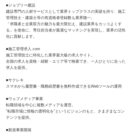
■ジョブリー建設
建設専門の人材サービスとして業界トップクラスの実績を誇り、施工
管理技士・建築士等の有資格者登録数も業界随一。
「求職者と企業双方の魅力を最大限伝え、建設業界をカッコよくす
る」を使命に、専任担当者が最適なマッチングを実現し、業界の活性
化に貢献します。
■施工管理求人.com
施工管理技士に特化した業界最大級の求人サイト。
全国の求人を資格・経験・エリア等で検索でき、一人ひとりに合った
求人を提供。
■サクレキ
スマホから履歴書・職務経歴書を無料作成できるWebツールの運用
■ウェブメディア事業
転職領域を中心に複数メディアを運営。
"転職市場に情報の透明化を"というビジョンのもと、さまざまなコン
テンツを提供。
■新規事業開発