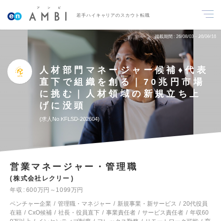
若手ハイキャリアのスカウト転職
掲載期間
26/08/03～26/08/16
人材部門マネージャー候補♦代表
直下で組織を創る｜70兆円市場
に挑む｜人材領域の新規立ち上
げに没頭
求人No.KFLSD-202604
営業マネージャー・管理職
株式会社レクリー
年収
600万円～1099万円
ベンチャー企業
管理職・マネジャー
新規事業・新サービス
20代役員
在籍
CxO候補
社長・役員直下
事業責任者
サービス責任者
年収60