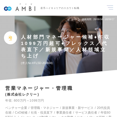
若手ハイキャリアのスカウト転職
掲載期間
26/08/04～26/08/17
人材部門マネージャー候補♦年収
1099万円超可♦フレックス／代
表直下／新規事業／人材領域立
ち上げ
求人No.KFLSD-202604
営業マネージャー・管理職
株式会社レクリー
年収
600万円～1099万円
ベンチャー企業
管理職・マネジャー
新規事業・新サービス
20代役員
在籍
CxO候補
社長・役員直下
事業責任者
サービス責任者
年収60