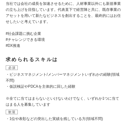
当社では会社の成長を加速させるために、人材事業以外にも新規事業
の立ち上げを目指しています。代表直下で経営陣と共に、既存事業の
アセットを用いて新たなビジネスを創出することを、最終的にはお任
せしたいと考えています。
#社会課題に挑む企業
#チャレンジできる環境
#DX推進
求められるスキルは
必須
・ビジネスマネジメント/メンバーマネジメントいずれかの経験(領域
不問)
・仮説検証やPDCAを主体的に回した経験
※全てに当てはまらないといけないわけでなく、いずれか1つに当て
はまる人を募集しています
歓迎
・1位や表彰などの突出した実績を残している方(領域不問)