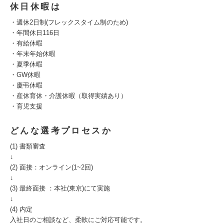
休日休暇は
・週休2日制(フレックスタイム制のため)
・年間休日116日
・有給休暇
・年末年始休暇
・夏季休暇
・GW休暇
・慶弔休暇
・産休育休・介護休暇（取得実績あり）
・育児支援
どんな選考プロセスか
(1) 書類審査
↓
(2) 面接：オンライン(1~2回)
↓
(3) 最終面接 ：本社(東京)にて実施
↓
(4) 内定
入社日のご相談など、柔軟にご対応可能です。