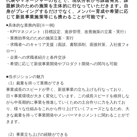
代表やマネージャーのもとで、現状分析から課題発見、課
題解決のための施策を主体的に行なっていただきます。自
身がプレイングするだけでなく、メンバー育成や希望に応
じて新規事業施策等にも携わることが可能です。
◾️具体的な業務内容(※一例)
・KPIマネジメント（目標設定、進捗管理、改善施策の立案・実行）
・業務効率化のための施策立案・実行
・求職者へのキャリア支援（面談、書類添削、面接対策、入社後フォ
ロー）
・企業への求職者紹介と条件交渉
・希望に応じて新規事業開発やプロダクト開発への関与も可能
■当ポジションの魅力
（1）裁量を持って業務ができる
事業成長のスピードが早く、新規事業の立ち上げも行なっており、
日々事業環境が大きく変化しています。この成長スピードを維持しな
がら中長期的に事業を推進していくための土台作りに力を入れてお
り、様々な仕組みをこれから作り上げていくフェーズとなるため、大
きな裁量を持って事業開発やメンバーマネジメントに関わることがで
きます。
（2）事業立ち上げの経験ができる