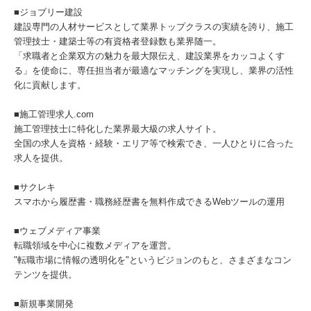
■ジョブリー建設
建設専門の人材サービスとして業界トップクラスの実績を誇り、施工
管理技士・建築士等の有資格者登録数も業界随一。
「求職者と企業双方の魅力を最大限伝え、建設業界をカッコよくす
る」を使命に、専任担当者が最適なマッチングを実現し、業界の活性
化に貢献します。
■施工管理求人.com
施工管理技士に特化した業界最大級の求人サイト。
全国の求人を資格・経験・エリア等で検索でき、一人ひとりに合った
求人を提供。
■サクレキ
スマホから履歴書・職務経歴書を無料作成できるWebツールの運用
■ウェブメディア事業
転職領域を中心に複数メディアを運営。
"転職市場に情報の透明化を"というビジョンのもと、さまざまなコン
テンツを提供。
■新規事業開発