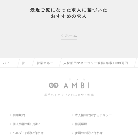
最近ご覧になった求人に基づいた
おすすめの求人
ホーム
ハイク
営業
営業マネージ
人材部門マネージャー候補♦年収1099万円超
ラス求
系の
ャー・管理職
可♦フレックス／代表直下／新規事業／人材
人TOP
転職
の転職
領域立ち上げの求人情報
若手ハイキャリアのスカウト転職
利用規約
求人情報に関するポリシー
個人情報の取り扱い
推奨環境
ヘルプ・お問い合わせ
参画のお問い合わせ