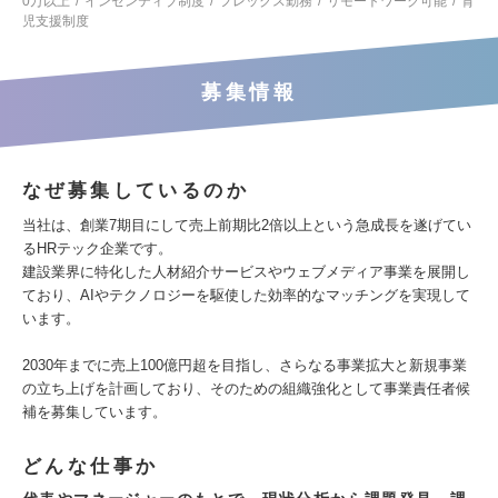
0万以上
インセンティブ制度
フレックス勤務
リモートワーク可能
育
児支援制度
募集情報
なぜ募集しているのか
当社は、創業7期目にして売上前期比2倍以上という急成長を遂げてい
るHRテック企業です。
建設業界に特化した人材紹介サービスやウェブメディア事業を展開し
ており、AIやテクノロジーを駆使した効率的なマッチングを実現して
います。
2030年までに売上100億円超を目指し、さらなる事業拡大と新規事業
の立ち上げを計画しており、そのための組織強化として事業責任者候
補を募集しています。
どんな仕事か