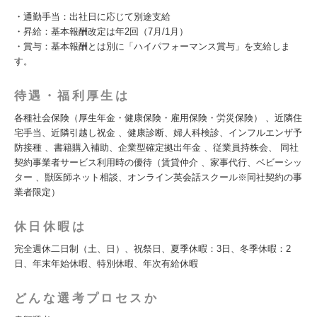
・通勤手当：出社日に応じて別途支給
・昇給：基本報酬改定は年2回（7月/1月）
・賞与：基本報酬とは別に「ハイパフォーマンス賞与」を支給しま
す。
待遇・福利厚生は
各種社会保険（厚生年金・健康保険・雇用保険・労災保険） 、近隣住
宅手当、近隣引越し祝金 、健康診断、婦人科検診、インフルエンザ予
防接種 、書籍購入補助、企業型確定拠出年金 、従業員持株会、 同社
契約事業者サービス利用時の優待（賃貸仲介 、家事代行、ベビーシッ
ター 、獣医師ネット相談、オンライン英会話スクール※同社契約の事
業者限定）
休日休暇は
完全週休二日制（土、日）、祝祭日、夏季休暇：3日、冬季休暇：2
日、年末年始休暇、特別休暇、年次有給休暇
どんな選考プロセスか