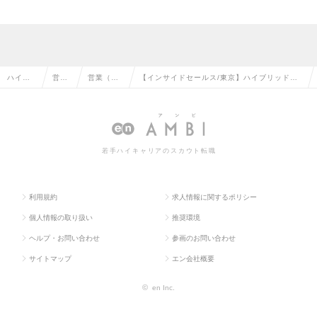
ハイク
営業
営業（法
【インサイドセールス/東京】ハイブリッドワ
ラス求
系の
人向け）
ーク◆経理財務領域の様々なクラウドサービス
人TOP
転職
の転職
を提案の求人情報
若手ハイキャリアのスカウト転職
利用規約
求人情報に関するポリシー
個人情報の取り扱い
推奨環境
ヘルプ・お問い合わせ
参画のお問い合わせ
サイトマップ
エン会社概要
©
en Inc.