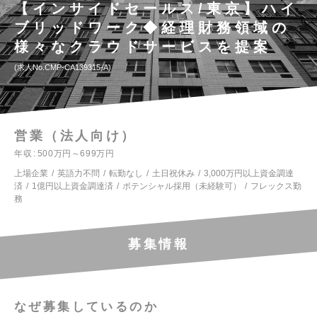
【インサイドセールス/東京】ハイ
ブリッドワーク◆経理財務領域の
様々なクラウドサービスを提案
求人No.CMP-CA139315-A
営業（法人向け）
年収
500万円～699万円
上場企業
英語力不問
転勤なし
土日祝休み
3,000万円以上資金調達
済
1億円以上資金調達済
ポテンシャル採用（未経験可）
フレックス勤
務
募集情報
なぜ募集しているのか