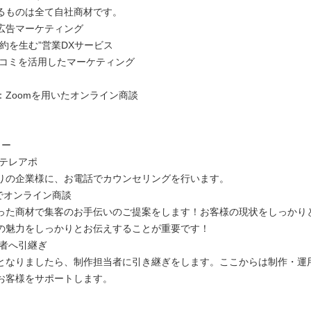
るものは全て自社商材です。
画広告マーケティング
約を生む”営業DXサービス
e口コミを活用したマーケティング
：Zoomを用いたオンライン商談
ロー
にテレアポ
りの企業様に、お電話でカウンセリングを行います。
m上でオンライン商談
った商材で集客のお手伝いのご提案をします！お客様の現状をしっかり
の魅力をしっかりとお伝えすることが重要です！
当者へ引継ぎ
となりましたら、制作担当者に引き継ぎをします。ここからは制作・運
お客様をサポートします。