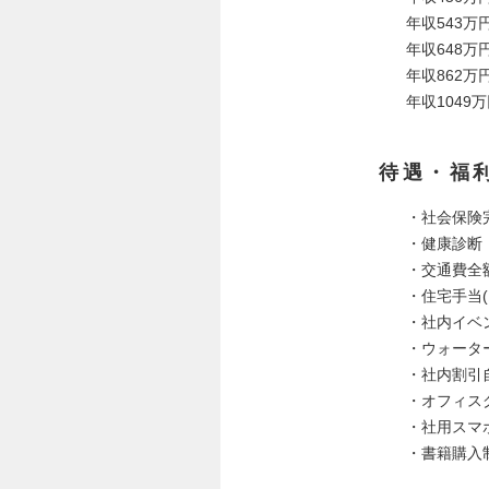
年収543万
年収648万
年収862万
年収1049
待遇・福
・社会保険
・健康診断
・交通費全
・住宅手当
・社内イベ
・ウォータ
・社内割引
・オフィス
・社用スマホ・
・書籍購入