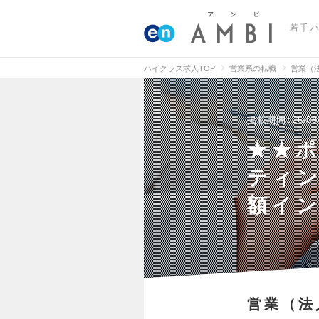
若手
ハイクラス求人TOP
営業系の転職
営業（
掲載期間
26/08
★★ポ
ティン
額イ
営業（法