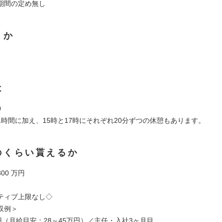
期間の定め無し
くか
は
0
1時間に加え、15時と17時にそれぞれ20分ずつの休憩もあります。
のくらい貰えるか
800 万円
ティブ上限なし◇
収例＞
円（月給目安：28～45万円）／主任・入社3ヶ月目