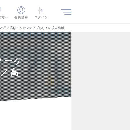
の方へ
会員登録
ログイン
125日／高額インセンティブあり！の求人情報
マーケ
日／高