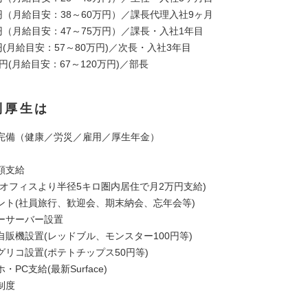
円（月給目安：38～60万円）／課長代理入社9ヶ月
円（月給目安：47～75万円）／課長・入社1年目
円(月給目安：57～80万円)／次長・入社3年目
万円(月給目安：67～120万円)／部長
利厚生は
完備（健康／労災／雇用／厚生年金）
額支給
(オフィスより半径5キロ圏内居住で月2万円支給)
ント(社員旅行、歓迎会、期末納会、忘年会等)
ーサーバー設置
自販機設置(レッドブル、モンスター100円等)
グリコ設置(ポテトチップス50円等)
PC支給(最新Surface)
制度