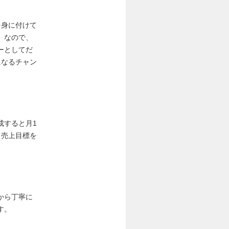
を身に付けて
」なので、
ーとしてだ
になるチャン
成すると月1
、売上目標を
す。
から丁寧に
す。