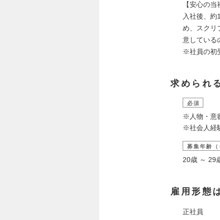
【安心の当
入社後、約
め、スクリ
意している
※社員の初
求められ
必須
※人物・意
※社会人経
募集年齢（
20歳 ～ 
雇用形態
正社員