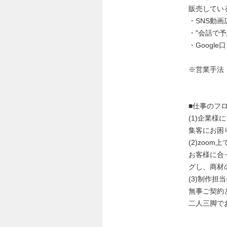
販売してい
・SNS動
・"会話で予
・Googl
※営業手法
■仕事のフ
(1)企業様
集客にお困
(2)zoo
お客様に合
グし、商材
(3)制作担
無事ご契約
二人三脚で