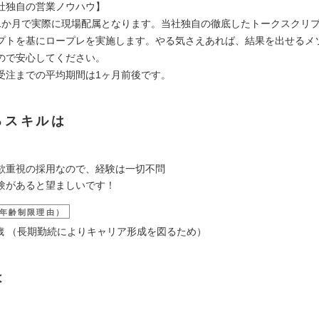
社独自の営業ノウハウ】
1か月で実際に現場配属となります。当社独自の徹底したトークスクリ
プトを基にロープレを実施します。やる気さえあれば、結果を出せるメ
ので安心してください。
受注までの平均期間は1ヶ月前後です。
るスキルは
欲重視の採用なので、経験は一切不問
験があると望ましいです！
年齢制限理由）
29歳 （長期勤続によりキャリア形成を図るため）
は