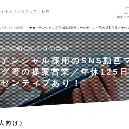
ハイキャリアのスカウト転職
初めて
法人向け）の転職
★★ポテンシャル採用のSNS動画マーケティング等の提案営業／年休
/05～26/08/18
求人No.ISLA-123503
テンシャル採用のSNS動画
グ等の提案営業／年休125
ンセンティブあり！
人向け）