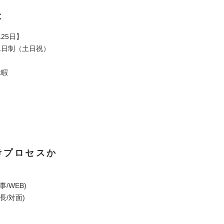
は
25日】
二日制（土日祝）
休暇
考プロセスか
/WEB)
長/対面)