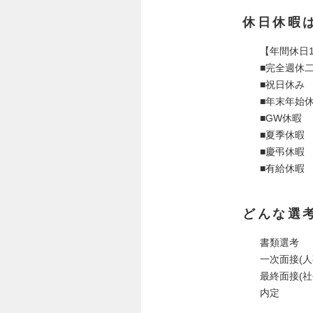
休日休暇
【年間休日1
■完全週休
■祝日休み
■年末年始
■GW休暇
■夏季休暇
■慶弔休暇
■有給休暇
どんな選
書類選考
一次面接(人事
最終面接(社
内定