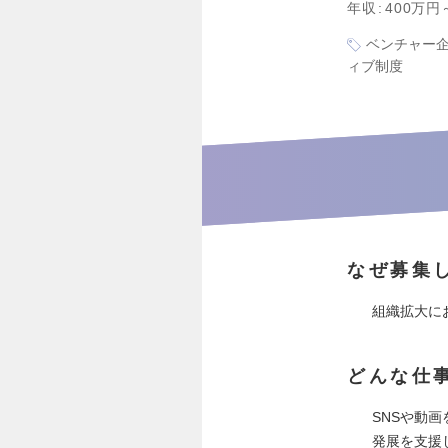
年収
400万円
ベンチャー
ィブ制度
なぜ募集
組織拡大に
どんな仕
SNSや動
発展を支援