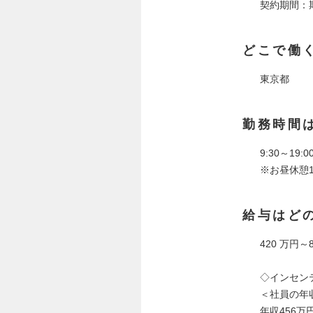
契約期間：
どこで働
東京都
勤務時間
9:30～19:0
※お昼休憩
給与はど
420 万円～
◇インセン
＜社員の年
年収456万