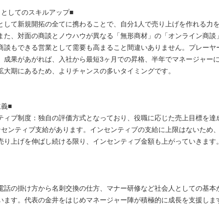
」としてのスキルアップ■
として新規開拓の全てに携わることで、自分1人で売り上げを作れる力
また、対面の商談とノウハウが異なる「無形商材」の「オンライン商談
商談もできる営業として需要も高まること間違いありません。プレーヤ
、成果があがれば、入社から最短3ヶ月での昇格、半年でマネージャー
拡大期にあるため、よりチャンスの多いタイミングです。
義■
ティブ制度：独自の評価方式となっており、役職に応じた売上目標を達
ンセンティブ支給があります。インセンティブの支給に上限はないため
売り上げを伸ばし続ける限り、インセンティブ金額も上がっていきま
電話の掛け方から名刺交換の仕方、マナー研修など社会人としての基本
います。代表の金井をはじめマネージャー陣が積極的に成長を支援しま